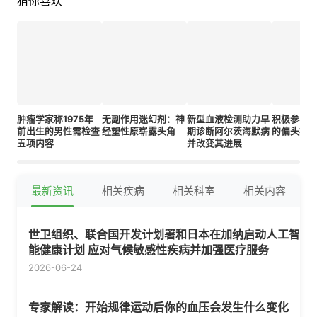
猜你喜欢
肿瘤学家称1975年
无副作用迷幻剂：神
新型血液检测助力早
积极参与
前出生的男性需检查
经塑性原崭露头角
期诊断阿尔茨海默病
的偏头痛
五项内容
并改变其进展
最新资讯
相关疾病
相关科室
相关内容
世卫组织、联合国开发计划署和日本在加纳启动人工智
能健康计划 应对气候敏感性疾病并加强医疗服务
2026-06-24
专家解读：开始规律运动后你的血压会发生什么变化