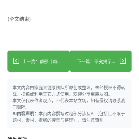
(全文结束)
上一篇：额颞叶痴呆（FTD）患者的七月四日体验：挑战与应对
下一篇：研究揭示步速减缓可能与痴呆症相关——这意味着什么
本文内容由家庭大健康团队所原创或整理，未经授权不得转
载、摘编或利用其它方式使用。欢迎分享至朋友圈。
本文仅代表作者观点，不代表本站立场，如有侵权请联系我
们删除。
AI内容声明：
本页内容撰写过程部分涉及AI（包括且不限于
题材，素材，提纲的搜集与整理），请注意甄别。