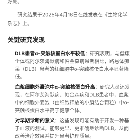
好处。
研究结果于2025年4月16日在线发表在《生物化学
杂志》上。
关键研究发现
DLB患者α-突触核蛋白水平较低
：研究表明，与健康
个体或阿尔茨海默病和帕金森病患者相比，路易体痴
呆（DLB）患者的红细胞中α-突触核蛋白水平显著降
低。
血浆细胞外囊泡中α-突触核蛋白升高
：研究人员还发
现，在阿尔茨海默病、帕金森病和DLB患者中，血浆
中的细胞外囊泡（由细胞释放的小膜结合颗粒）中α-
突触核蛋白水平高于健康个体。
对早期诊断的意义
：这些发现可能有助于开发一种基
于血液的测试，能够更早、更准确地诊断DLB，从而
改善治疗效果并提升患者护理质量。