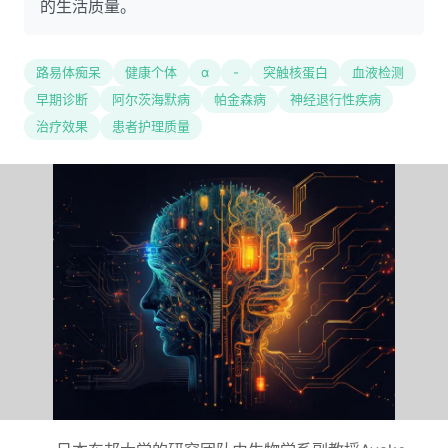
的生活质量。
路易体痴呆
健康个体
α
-
突触核蛋白
血液检测
早期诊断
阿尔茨海默病
帕金森病
神经退行性疾病
治疗效果
患者护理质量