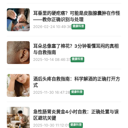
耳垂里的硬疙瘩？可能是皮脂腺囊肿在作怪
——教你正确识别与处理
2026-02-24 10:49:36
健康科普
耳朵总像塞了棉花？3分钟看懂耳闷的真相
与自救指南
2025-10-14 08:46:37
健康科普
酒后头疼自救指南：科学解酒的正确打开方
式
2025-11-30 16:47:28
健康科普
急性肠胃炎黄金4小时自救：正确处置与误
区避坑关键
2025-10-30 11:12:01
健康科普