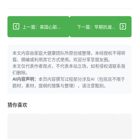
上一篇：美国心脏研究：心脏病死亡率50年下降显著，但其他风险正在上升
下一篇：早期抗凝治疗可使中风患者受益
本文内容由家庭大健康团队所原创或整理，未经授权不得转
载、摘编或利用其它方式使用。欢迎分享至朋友圈。
本文仅代表作者观点，不代表本站立场，如有侵权请联系我
们删除。
AI内容声明：
本页内容撰写过程部分涉及AI（包括且不限于
题材，素材，提纲的搜集与整理），请注意甄别。
猜你喜欢