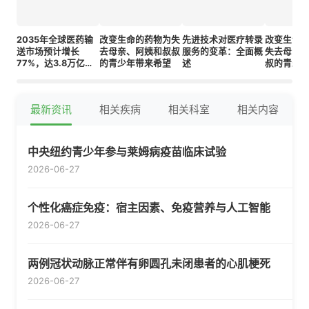
2035年全球医药输
改变生命的药物为失
先进技术对医疗转录
改变生命
送市场预计增长
去母亲、阿姨和叔叔
服务的变革：全面概
失去母亲
77%，达3.8万亿美
的青少年带来希望
述
叔的青少
元
望
最新资讯
相关疾病
相关科室
相关内容
中央纽约青少年参与莱姆病疫苗临床试验
2026-06-27
个性化癌症免疫：宿主因素、免疫营养与人工智能
2026-06-27
两例冠状动脉正常伴有卵圆孔未闭患者的心肌梗死
2026-06-27