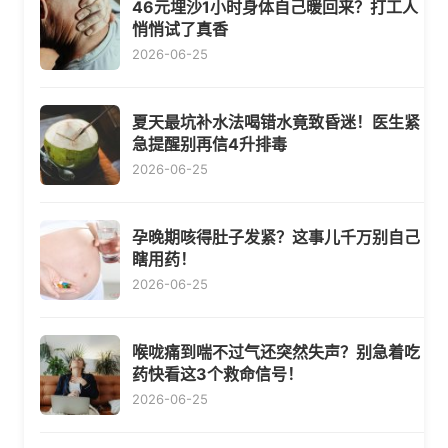
46元埋沙1小时身体自己暖回来？打工人
悄悄试了真香
2026-06-25
夏天最坑补水法喝错水竟致昏迷！医生紧
急提醒别再信4升排毒
2026-06-25
孕晚期咳得肚子发紧？这事儿千万别自己
瞎用药！
2026-06-25
喉咙痛到喘不过气还突然失声？别急着吃
药快看这3个救命信号！
2026-06-25