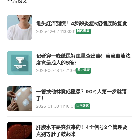
全站热文
龟头红痒别慌！4步辨炎症5招彻底防复发
2025-12-02 11:00:01
国内健康
记者穿一晚纸尿裤血里查出毒！宝宝血液浓
度竟是成人的5倍？
2026-06-18 17:21:09
国内健康
一管扶他林竟成隐患？90%人第一步就错
了！
2026-01-30 11:10:01
国内健康
肝腹水不是突然来的！4个信号3个管理要
点别等肚子鼓起来