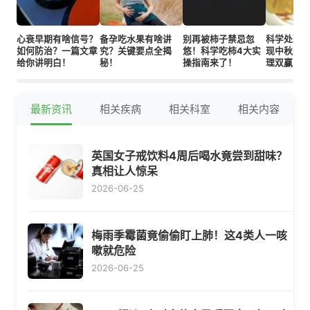
心衰早期有啥信号？
备孕吃水果有啥讲
别再被柿子禁忌忽
科学处理
如何防治？一篇文章
究？关键要点全揭
悠！科学吃柿4大实
现中秋美
给你讲明白！
秘！
操指南来了！
理双赢！
最新资讯
相关疾病
相关科室
相关内容
英国女子戒饮料4周后喝水竟尝到甜味？
真相让人惊呆
2026-06-25
梅雨季霉菌竟偷偷盯上肺！这4类人一咳
嗽就危险
2026-06-25