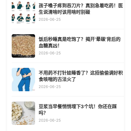
孩子嗓子疼到吞刀片？真别急着吃药！医
生说清啥时该用啥时别碰
2026-06-25
饭后秒睡真是吃饱了？揭开‘晕碳’背后的
血糖真凶！
2026-06-25
不用药不打针娃睡香了？这招偷偷调好积
食咳喘的古法火了
2026-06-25
豆浆当早餐悄悄埋下3个坑！你还在踩
吗？
2026-06-25