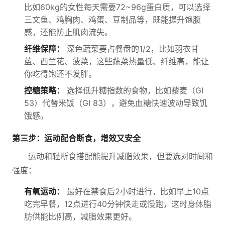
比如60kg的女性每天需要72~96g蛋白质，可以选择
三文鱼、鸡胸肉、鸡蛋、豆制品等，既能提升饱腹
感，还能防止肌肉流失。
纤维保障：
深色蔬菜要占餐盘的1/2，比如羽衣甘
蓝、西兰花、菠菜，这些蔬菜热量低、纤维高，能让
你吃得饱还不发胖。
控糖策略：
选择低升糖指数的食物，比如藜麦（GI
53）代替米饭（GI 83），避免血糖快速波动导致饥
饿感。
第三步：运动配合断食，增效又安全
运动和轻断食搭配能提升减脂效果，但要选对时间和
强度：
有氧运动：
最好在禁食后2小时进行，比如早上10点
吃完早餐，12点进行40分钟快走或慢跑，这时身体脂
肪供能比例高，减脂效果更好。