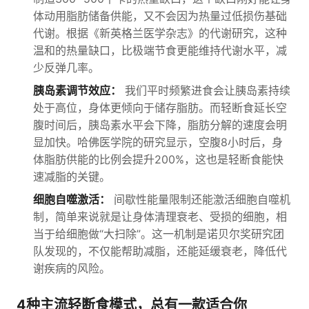
体动用脂肪储备供能，又不会因为热量过低损伤基础
代谢。根据《新英格兰医学杂志》的代谢研究，这种
温和的热量缺口，比极端节食更能维持代谢水平，减
少反弹几率。
胰岛素调节效应：
我们平时频繁进食会让胰岛素持续
处于高位，身体更倾向于储存脂肪。而轻断食延长空
腹时间后，胰岛素水平会下降，脂肪分解的速度会明
显加快。哈佛医学院的研究显示，空腹8小时后，身
体脂肪供能的比例会提升200%，这也是轻断食能快
速减脂的关键。
细胞自噬激活：
间歇性能量限制还能激活细胞自噬机
制，简单来说就是让身体清理衰老、受损的细胞，相
当于给细胞做“大扫除”。这一机制是诺贝尔奖研究团
队发现的，不仅能帮助减脂，还能延缓衰老，降低代
谢疾病的风险。
4种主流轻断食模式，总有一款适合你