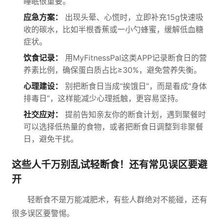
睡眠很重要。
应急方案：
出现头晕、心慌时，立即补充15g快速吸
收的碳水，比如半根香蕉或一小勺蜂蜜，缓解低血糖
症状。
饮食记录：
用MyFitnessPal这类APP记录断食日的营
养素比例，确保蛋白质占比≥30%，避免营养失衡。
心理建设：
别把断食日当成“挨饿日”，而是看成“身体
排毒日”，这样能减少心理抵触，更容易坚持。
社交应对：
提前告知亲友你的断食计划，遇到聚餐时
可以选择低热量的食物，或者把断食日调整到非聚餐
日，避免干扰。
这些人千万别乱试轻断食！还有常见误区要避
开
轻断食不是万能减肥术，有些人群绝对不能碰，还有
很多误区要警惕。