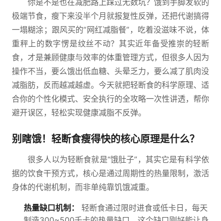
你是不是也在减肥路上踩过无数坑？饿到手脚发软的
极端节食，瘦下来没半个月就报复性反弹，还把代谢搞得
一塌糊涂；跟风买的“网红减脂餐”，吃着没滋味不说，体
重秤上的数字愣是纹丝不动？其实近年备受推崇的轻断
食，才是兼顾健康与效率的体重管理方式，但很多人因为
操作不当，要么饿出低血糖、头晕乏力，要么减了肌肉没
减脂肪，反而越减越虚。今天就把轻断食的科学原理、适
合你的个性化模式、安全执行的全攻略一次性讲透，帮你
避开误区，轻松实现健康减脂不反弹。
别瞎饿！轻断食瘦得快的核心原理是什么？
很多人以为轻断食就是“饿肚子”，其实它是有科学依
据的饮食干预方式，核心是通过周期性的热量限制，激活
身体的代谢机制，而非单纯靠饥饿减重。
热量缺口机制：
轻断食通过限时进食或低卡日，每天
制造300~500千卡的热量缺口，这个缺口刚好能让身