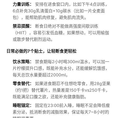
力量训练：
安排在进食窗口内，比如下午4点训练，
6点补充30g乳清蛋白+10g碳水（比如一片全麦面
包），能帮助肌肉修复，避免肌肉流失。
禁忌提醒：
断食日绝对不能做高强度间歇训练
（HIIT），容易引发低血糖，如果想动，可以用瑜伽
或散步替代剧烈运动。
日常必做的7个贴士，让轻断食更轻松
饮水策略：
禁食期每2小时喝300ml温水，可以加一
片柠檬提升口感，既能补充水分，还能缓解饥饿感，
每天总饮水量要超过2000ml。
零食替代：
如果进食期忍不住想吃零食，用28g坚果
（约1把）替代薯片，热量差是150千卡vs250千卡，
既能满足口腹之欲，还能补充健康脂肪。
睡眠锚定：
固定在23:00前入睡，睡眠不足会降低瘦
素分泌，抵消断食的减脂效果，保证每天7~8小时的