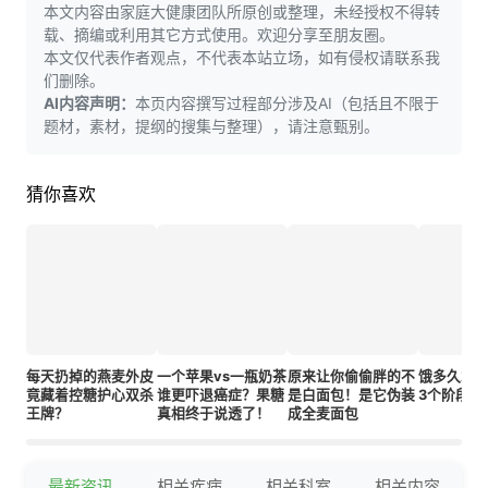
本文内容由家庭大健康团队所原创或整理，未经授权不得转
载、摘编或利用其它方式使用。欢迎分享至朋友圈。
本文仅代表作者观点，不代表本站立场，如有侵权请联系我
们删除。
AI内容声明：
本页内容撰写过程部分涉及AI（包括且不限于
题材，素材，提纲的搜集与整理），请注意甄别。
猜你喜欢
每天扔掉的燕麦外皮
一个苹果vs一瓶奶茶
原来让你偷偷胖的不
饿多久才
竟藏着控糖护心双杀
谁更吓退癌症？果糖
是白面包！是它伪装
3个阶段真
王牌？
真相终于说透了！
成全麦面包
最新资讯
相关疾病
相关科室
相关内容