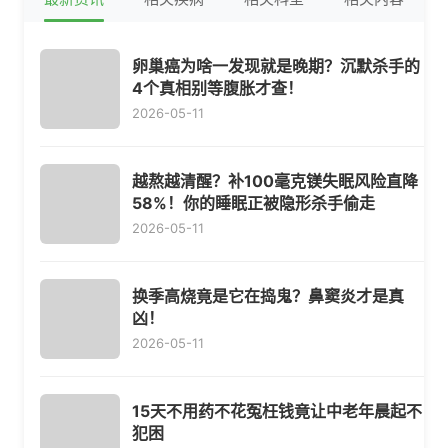
卵巢癌为啥一发现就是晚期？沉默杀手的
4个真相别等腹胀才查！
2026-05-11
越熬越清醒？补100毫克镁失眠风险直降
58%！你的睡眠正被隐形杀手偷走
2026-05-11
换季高烧竟是它在捣鬼？鼻窦炎才是真
凶！
2026-05-11
15天不用药不花冤枉钱竟让中老年晨起不
犯困