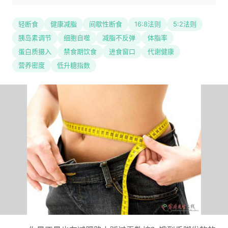
轻断食
健康减脂
间歇性断食
16:8法则
5:2法则
胰岛素调节
细胞自噬
减脂不反弹
体脂率
蛋白质摄入
禁食期饮食
进食窗口
代谢健康
营养密度
低升糖指数