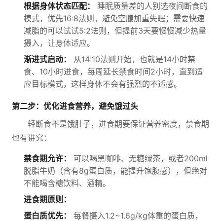
根据身体状态匹配：
睡眠质量差的人别选夜间断食的
模式，优先16:8法则，避免空腹加重失眠；需要快速
减脂的可以试试5:2法则，但提前3天要慢慢减少热量
摄入，让身体适应。
渐进式启动：
从14:10法则开始，也就是14小时禁
食、10小时进食，每周延长禁食时间2小时，直到适
应目标模式，这样身体不会有强烈的不适感。
第二步：优化进食营养，避免饿过头
轻断食不是饿肚子，进食期要保证营养密度，禁食期
也有讲究：
禁食期允许：
可以喝黑咖啡、无糖绿茶，或者200ml
脱脂牛奶（含有8g蛋白质，能提升饱腹感），但绝对
不能喝含糖饮料、酒精。
进食期原则：
蛋白质优先：
每餐摄入1.2~1.6g/kg体重的蛋白质，