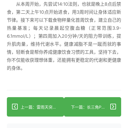
从本周开始，先尝试14:10法则，也就是晚上8点后禁
食，第二天上午10点开始进食，用3周时间让身体适应新
节律。接下来可以下载食物秤量化首周饮食，建立自己的
热量基准；每天记录晨起空腹血糖（正常范围3.9-
6.1mmol/L）；第四周加入20分钟/天的阻力带训练，提
升肌肉量，维持代谢水平。健康减脂不是一蹴而就的事
情，轻断食是帮你养成健康饮食习惯的工具，坚持下去，
你不仅能收获理想体重，还能拥有更稳定的代谢和更健康
的身体。
上一篇：雷雨天突然喘不上气？它竟是雷雨天专属的隐形杀手，99%人不知道！
下一篇：长三角PM2.5降到31.7微克！孩子肺功能更好了呼吸也更轻松