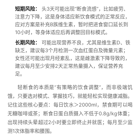
短期风险：
头3天可能出现“断食流感”，比如疲劳、
注意力下降，这是身体适应新饮食模式的正常反应，
应对方案是补充B族维生素，暂时把进食窗口延长到
10小时，等身体适应后再调整回目标模式。
长期风险：
可能出现营养不良，尤其是维生素D、铁
缺乏，建议每3个月检测一次血红蛋白及微量元素；
女性还可能出现月经紊乱，这是雌激素下降导致的，
建议每月至少安排2天正常热量摄入，保证营养充
足。
轻断食的本质是“有策略的饮食调整”，而非极端饥
饿，只要选对模式、掌握技巧，就能轻松实现健康减脂。
记住这些核心要点：每日饮水＞2000ml，禁食期可以喝
无糖咖啡或茶；断食日蛋白质摄入不低于0.8g/kg体重；
出现持续头晕超过2小时要立即终止并就医；每月至少监
测1次体脂率和腰围。