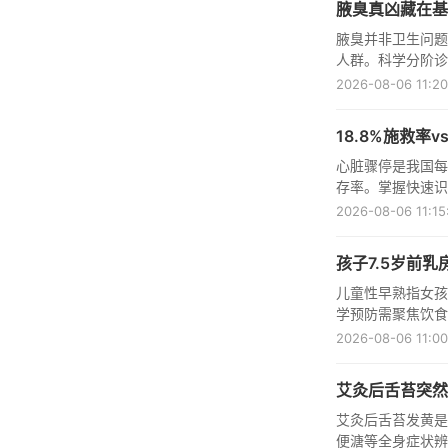
腋臭真凶藏在基
腋臭并非卫生问题
人群。科学分阶诊
术等方案安全可靠
2026-08-06 11:20
18.8%施救率
心脏骤停是我国每
存率。掌握快速识
急救刻不容缓。
2026-08-06 11:15
孩子7.5岁前
儿童性早熟指女孩
学预防需聚焦饮食
及时就诊儿童内分
2026-08-06 11:00
艾灸后舌苔突然
艾灸后舌苔发黄是
便溏等全身症状辨