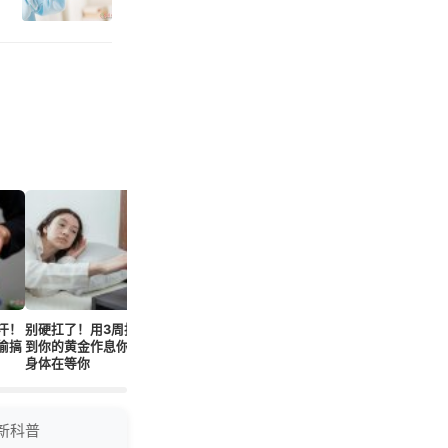
汗！
别硬扛了！用3周找
康复师考证门槛变
90%人做错！流鼻血
日均5杯奶
偷搞
到你的黄金作息你的
严，对我们有啥实在
时3个动作立刻止血
超健康上限
身体在等你
好处？
危害多大
新科普