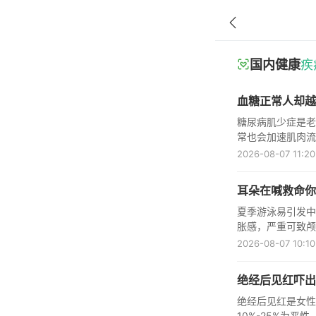
国内健康
疾
血糖正常人却越
糖尿病肌少症是老
常也会加速肌肉流
心防控手段。
2026-08-07 11:20
耳朵在喊救命你
夏季游泳易引发中
胀感，严重可致颅
有效防控中耳炎。
2026-08-07 10:10
绝经后见红吓出
绝经后见红是女性
10%-25%为