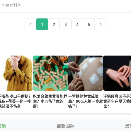
:01
疾病科普
1
2
3
4
5
单喝陈皮口干便秘？
吃复合维生素真能养
一管扶他林竟成隐
汗疱疹真凶不是
陈皮+茯苓一化一排
生？小心伤了你的
患？90%人第一步就
竟是它在夏天偷
稳祛湿不伤身
肝！
错了！
鬼？
其他
最新国际
最