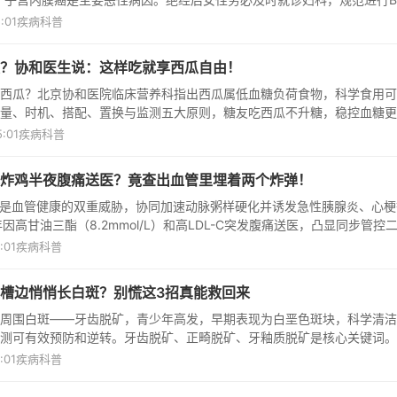
V及病理活检，早诊早治可大幅提升预后。
:01
疾病科普
？协和医生说：这样吃就享西瓜自由！
西瓜？北京协和医院临床营养科指出西瓜属低血糖负荷食物，科学食用可
量、时机、搭配、置换与监测五大原则，糖友吃西瓜不升糖，稳控血糖更
:01
疾病科普
炸鸡半夜腹痛送医？竟查出血管里埋着两个炸弹！
-C是血管健康的双重威胁，协同加速动脉粥样硬化并诱发急性胰腺炎、心梗
因高甘油三酯（8.2mmol/L）和高LDL-C突发腹痛送医，凸显同步管控
:01
疾病科普
槽边悄悄长白斑？别慌这3招真能救回来
周围白斑——牙齿脱矿，青少年高发，早期表现为白垩色斑块，科学清洁
测可有效预防和逆转。牙齿脱矿、正畸脱矿、牙釉质脱矿是核心关键词。
:01
疾病科普