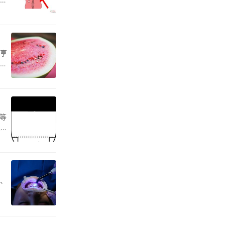
享
安
等
二者
、