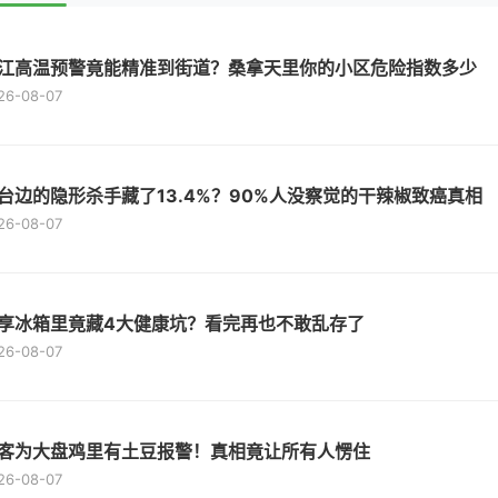
江高温预警竟能精准到街道？桑拿天里你的小区危险指数多少
26-08-07
台边的隐形杀手藏了13.4%？90%人没察觉的干辣椒致癌真相
26-08-07
享冰箱里竟藏4大健康坑？看完再也不敢乱存了
26-08-07
客为大盘鸡里有土豆报警！真相竟让所有人愣住
26-08-07