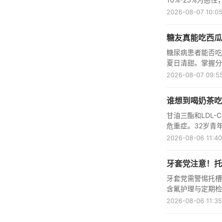
超、TCT/HP
2026-08-07 10:05
糖友真能吃西瓜
糖尿病患者能否吃
夏日清甜。掌握分
心。
2026-08-07 09:55
谁想到喝奶茶吃
甘油三酯和LDL
危重症。32岁青年
的重要性。
2026-08-06 11:40
牙套党注意！托
牙套党需警惕托槽
含氟护理与定期检
2026-08-06 11:35