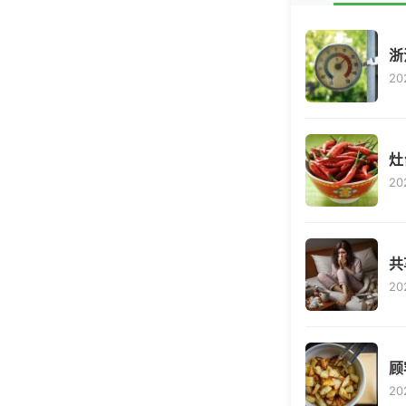
浙
20
灶
20
共
20
顾
20