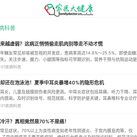
病科普
来越虚弱？这病正悄悄偷走肌肉别等走不动才慌
年糖友常见却易被忽视的并发症，患病率高达14.8%～25.5%，即使血糖
失。关注步速、握力、小腿围等指标可早期识别，营养干预与抗阻运动是
:01
疾病科普
却还在泡泳池！夏季中耳炎暴增40%的隐形危机
耳炎，儿童及鼓膜损伤者风险更高。中耳炎症状包括耳痛、听力下降、耳
内感染。及时识别信号、规范就医、科学防护是关键，耳鼻喉科专业诊疗
:01
疾病科普
冷汗？真相竟然是70%不是癌！
常见症状，70%以上为良性病变如老年性阴道炎、子宫内膜息肉等，仅
恶性，子宫内膜癌是主要恶性病因。绝经后女性务必及时就诊妇科，规范进行B