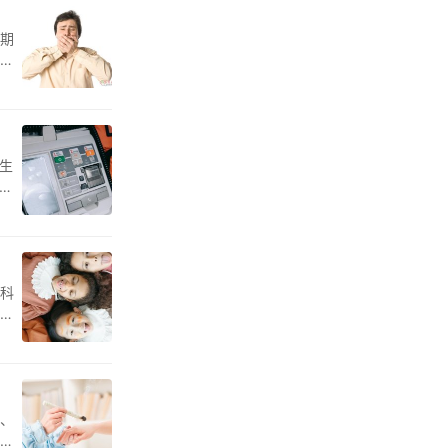
期
手
生
死
。科
并
、
器