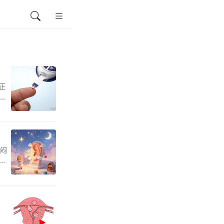
正
核
闷
可