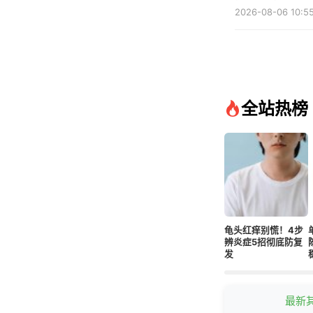
质性病变。
2026-08-06 10:55
全站热榜
龟头红痒别慌！4步
辨炎症5招彻底防复
发
最新