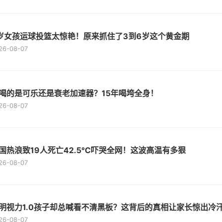
岁女孩运球投篮太惊艳！原来抓住了3到6岁这个黄金期
26-08-07
喝的是可乐还是衰老加速器？15年喝垮全身！
26-08-07
国热浪致19人死亡42.5℃吓哭全网！这波高温有多狠
26-08-07
明视力1.0孩子却总喊看不清黑板？这背后的真相让家长惊出冷
26-08-07