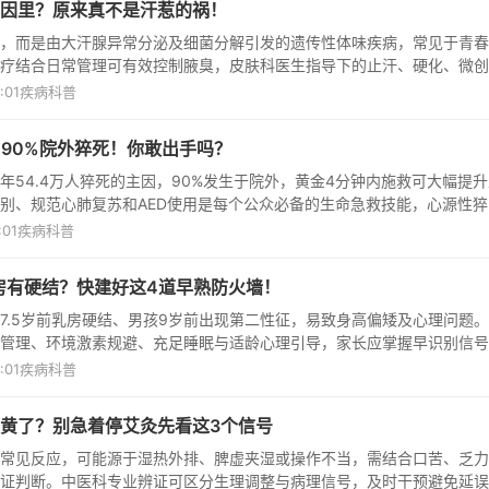
因里？原来真不是汗惹的祸！
，而是由大汗腺异常分泌及细菌分解引发的遗传性体味疾病，常见于青春
疗结合日常管理可有效控制腋臭，皮肤科医生指导下的止汗、硬化、微创
。
:01
疾病科普
vs90%院外猝死！你敢出手吗？
年54.4万人猝死的主因，90%发生于院外，黄金4分钟内施救可大幅提升
别、规范心肺复苏和AED使用是每个公众必备的生命急救技能，心源性猝
:01
疾病科普
乳房有硬结？快建好这4道早熟防火墙！
7.5岁前乳房硬结、男孩9岁前出现第二性征，易致身高偏矮及心理问题
管理、环境激素规避、充足睡眠与适龄心理引导，家长应掌握早识别信号
泌科。
:01
疾病科普
黄了？别急着停艾灸先看这3个信号
常见反应，可能源于湿热外排、脾虚夹湿或操作不当，需结合口苦、乏力
证判断。中医科专业辨证可区分生理调整与病理信号，及时干预避免延误