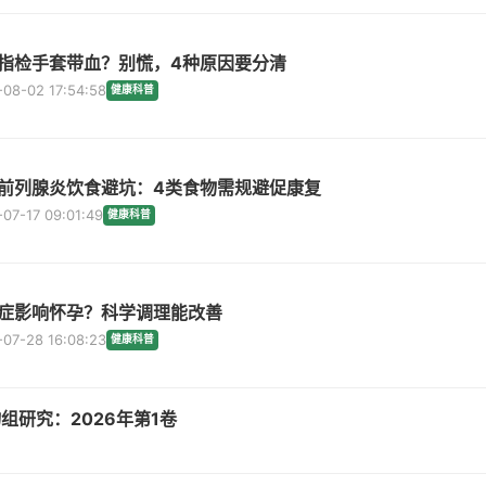
指检手套带血？别慌，4种原因要分清
08-02 17:54:58
健康科普
前列腺炎饮食避坑：4类食物需规避促康复
07-17 09:01:49
健康科普
症影响怀孕？科学调理能改善
07-28 16:08:23
健康科普
组研究：2026年第1卷