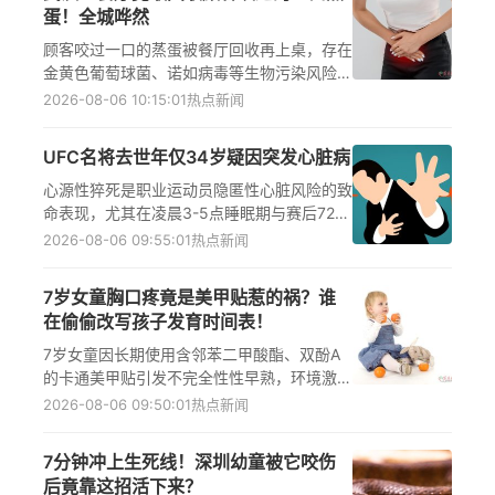
蛋！全城哗然
顾客咬过一口的蒸蛋被餐厅回收再上桌，存在
金黄色葡萄球菌、诺如病毒等生物污染风险，
易引发急性肠胃炎等食源性疾病，尤其威胁儿
2026-08-06 10:15:01
热点新闻
童、老人等免疫力低下人群健康，需强化餐饮
退菜监管与消费者主动监督。
UFC名将去世年仅34岁疑因突发心脏病
心源性猝死是职业运动员隐匿性心脏风险的致
命表现，尤其在凌晨3-5点睡眠期与赛后72小
时内高发。加强心脏超声、运动心电图筛查，
2026-08-06 09:55:01
热点新闻
科学减重及AED急救配置，可显著降低34岁
运动员心源性猝死风险。
7岁女童胸口疼竟是美甲贴惹的祸？谁
在偷偷改写孩子发育时间表！
7岁女童因长期使用含邻苯二甲酸酯、双酚A
的卡通美甲贴引发不完全性性早熟，环境激素
经皮肤渗透与手口接触干扰内分泌；性早熟防
2026-08-06 09:50:01
热点新闻
控需关注日常用品化学暴露，警惕环境激素对
儿童发育的影响。
7分钟冲上生死线！深圳幼童被它咬伤
后竟靠这招活下来？