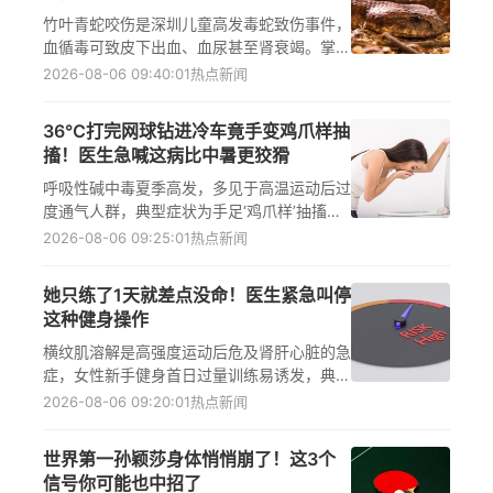
竹叶青蛇咬伤是深圳儿童高发毒蛇致伤事件，
血循毒可致皮下出血、血尿甚至肾衰竭。掌握
冷静制动、绑扎清洗、及时送医三大原则，结
2026-08-06 09:40:01
热点新闻
合抗蛇毒血清规范救治，能显著提升幼童生存
率，筑牢城市生态交界安全防线。
36℃打完网球钻进冷车竟手变鸡爪样抽
搐！医生急喊这病比中暑更狡猾
呼吸性碱中毒夏季高发，多见于高温运动后过
度通气人群，典型症状为手足‘鸡爪样’抽搐、
四肢麻木、言语不清，青少年及年轻女性风险
2026-08-06 09:25:01
热点新闻
更高，及时识别与纸袋再呼吸法可有效自救。
她只练了1天就差点没命！医生紧急叫停
这种健身操作
横纹肌溶解是高强度运动后危及肾肝心脏的急
症，女性新手健身首日过量训练易诱发，典型
症状包括剧痛僵硬、茶色尿、乏力恶心；及时
2026-08-06 09:20:01
热点新闻
停练、补液、6小时内就医可防急性肾损伤和
猝死。
世界第一孙颖莎身体悄悄崩了！这3个
信号你可能也中招了