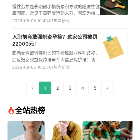
慢性劳损是长期微小损伤累积导致的隐匿性健
康问题，常见于高强度运动人群，表现为持续
酸胀、关节晨僵与活动弹响。重视慢性劳损早
2026-08-05 10:40:01
热点新闻
期信号、科学训练与及时干预，可有效预防劳
损恶化，保护运动功能与生活质量。
入职前竟敢强制查孕检？这家公司被罚
22000元！
职场女性遭遇强制入职孕检属就业性别歧视，
违反妇女权益保障法与个人信息保护法；该行
为侵犯女性健康权益并引发心理应激，用人单
2026-08-05 10:25:01
热点新闻
位须严守岗位适配性与知情同意原则，保障公
平就业环境。
1
2
3
4
5
全站热榜