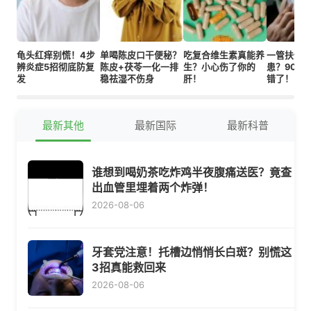
龟头红痒别慌！4步
单喝陈皮口干便秘？
吃复合维生素真能养
一管扶他
辨炎症5招彻底防复
陈皮+茯苓一化一排
生？小心伤了你的
患？90%
发
稳祛湿不伤身
肝！
错了！
最新其他
最新国际
最新科普
谁想到喝奶茶吃炸鸡半夜腹痛送医？竟查
出血管里埋着两个炸弹！
2026-08-06
牙套党注意！托槽边悄悄长白斑？别慌这
3招真能救回来
2026-08-06