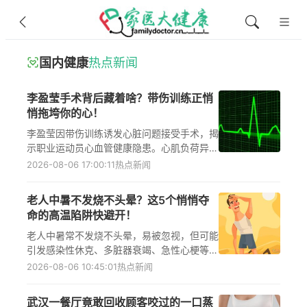
国内健康
热点新闻
李盈莹手术背后藏着啥？带伤训练正悄
悄拖垮你的心！
李盈莹因带伤训练诱发心脏问题接受手术，揭
示职业运动员心血管健康隐患。心肌负荷异
常、神经内分泌紊乱与过劳型心脏损伤是三大
2026-08-06 17:00:11
热点新闻
机制，慢性旧伤与过度疲劳人群需警惕心脏风
险。
老人中暑不发烧不头晕？这5个悄悄夺
命的高温陷阱快避开！
老人中暑常不发烧不头晕，易被忽视，但可能
引发感染性休克、多脏器衰竭、急性心梗等致
命风险。关注老年中暑非典型症状、高温下心
2026-08-06 10:45:01
热点新闻
血管危机与脱水隐患，科学实施三级防护，守
护高龄人群夏季健康安全。
武汉一餐厅竟敢回收顾客咬过的一口蒸