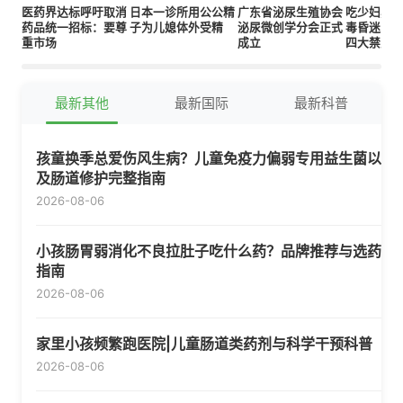
医药界达标呼吁取消
日本一诊所用公公精
广东省泌尿生殖协会
吃少妇黑
药品统一招标：要尊
子为儿媳体外受精
泌尿微创学分会正式
毒昏迷 吃
重市场
成立
四大禁忌
最新其他
最新国际
最新科普
孩童换季总爱伤风生病？儿童免疫力偏弱专用益生菌以
及肠道修护完整指南
2026-08-06
小孩肠胃弱消化不良拉肚子吃什么药？品牌推荐与选药
指南
2026-08-06
家里小孩频繁跑医院|儿童肠道类药剂与科学干预科普
2026-08-06