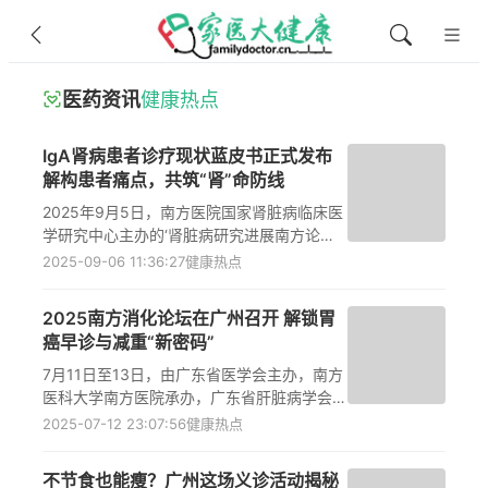
医药资讯
健康热点
IgA肾病患者诊疗现状蓝皮书正式发布
解构患者痛点，共筑“肾”命防线
2025年9月5日，南方医院国家肾脏病临床医
学研究中心主办的‘肾脏病研究进展南方论
坛’发布《中国IgA肾病患者诊疗现状蓝皮
2025-09-06 11:36:27
健康热点
书》。蓝皮书基于150名患者问卷调研，覆盖
全国95家医院，揭示IgA肾病诊断面临肾穿刺
2025南方消化论坛在广州召开 解锁胃
活检接受延迟问题，平均间隔2.7个月，导致
癌早诊与减重“新密码”
蛋白尿中位数达2.6g/天。随访中，仅34%患
者知晓KDIGO指南推荐的<0.5g/天蛋白尿目
7月11日至13日，由广东省医学会主办，南方
标，45%仍沿用旧标准<1.0g/天。蓝皮书强
医科大学南方医院承办，广东省肝脏病学会、
调严格管控蛋白尿是核心防线，呼吁加强患者
中华医学会消化内镜分会结直肠学组协办的
2025-07-12 23:07:56
健康热点
教育和肾穿刺活检普及，以改善诊疗规范和预
“2025南方消化论坛暨第二十届全国肠道疾病
后。
学术大会”在广州白云国际会议中心举行。
不节食也能瘦？广州这场义诊活动揭秘