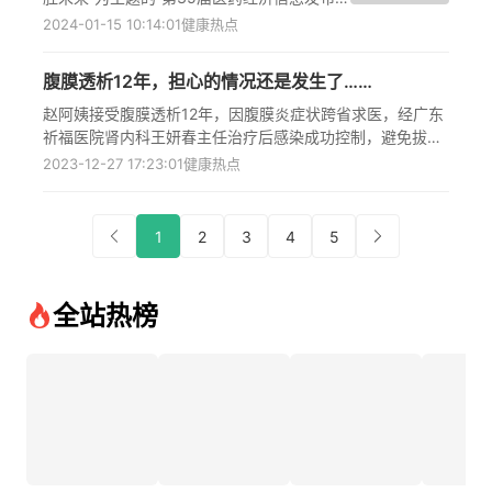
会”在广东广州开幕。康弘药业集团应邀参
2024-01-15 10:14:01
健康热点
会，并荣获“2023医药高质量发展成果品牌
——头部力量”、“2023医药社会责任媒体观
腹膜透析12年，担心的情况还是发生了……
察——责任先锋”两项荣誉。
赵阿姨接受腹膜透析12年，因腹膜炎症状跨省求医，经广东
祈福医院肾内科王妍春主任治疗后感染成功控制，避免拔除
腹透导管。王妍春主任指出，腹膜透析相关性腹膜炎常见于
2023-12-27 17:23:01
健康热点
操作不规范，患者需加强手部消毒、导管护理、控制高钾高
钠饮食及定期随访。肾内科开展腹膜透析置管术、家庭指导
和自动腹膜透析技术，提供全流程管理，有效降低感染风
1
2
3
4
5
险，保障透析安全与效果。
全站热榜