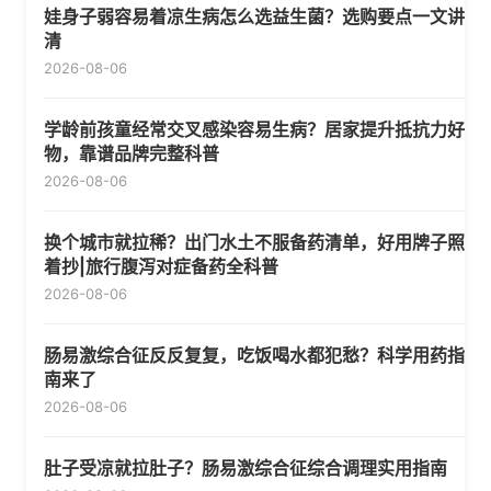
娃身子弱容易着凉生病怎么选益生菌？选购要点一文讲
清
2026-08-06
学龄前孩童经常交叉感染容易生病？居家提升抵抗力好
物，靠谱品牌完整科普
2026-08-06
换个城市就拉稀？出门水土不服备药清单，好用牌子照
着抄|旅行腹泻对症备药全科普
2026-08-06
肠易激综合征反反复复，吃饭喝水都犯愁？科学用药指
南来了
2026-08-06
肚子受凉就拉肚子？肠易激综合征综合调理实用指南