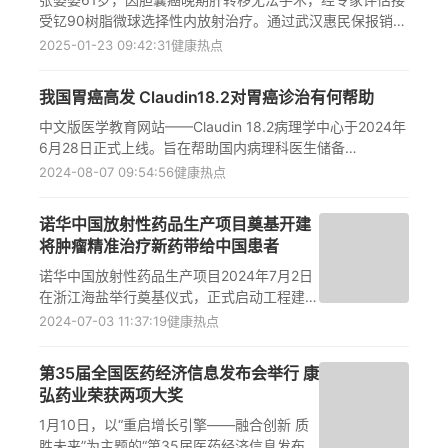
受钇90树脂微球选择性内放射治疗。通过武汉惠民保报销22
万元，治疗顺利。钇90治疗通过介入导管精准送达肿瘤供血
2025-01-23 09:42:31
健康热点
动脉，发射β射线持续攻击肿瘤细胞，实现肿瘤缩小。我国
《原发性肝癌诊疗指南（2024年版）》推荐该技术，国内
我国胃癌高发 Claudin18.2对胃癌诊治有何帮助
40余城将钇90纳入惠民保报销范围，显著减轻中晚期肝转
移患者经济负担，提供新治疗选择。
中文版医学教育网站——Claudin 18.2病理学中心于2024年
6月28日正式上线。旨在帮助国内病理科医生储备
CLDN18.2检测的专业综合能力，确保其稳定可靠地应用于
2024-08-07 09:54:56
健康热点
临床，为后续胃癌精准靶向治疗奠定坚实的病理学基础。
诺华中国放射性药品生产项目奠基开建
将肿瘤精准治疗新药带给中国患者
诺华中国放射性药品生产项目2024年7月2日
在浙江海盐举行奠基仪式，正式启动工程建
设。这是诺华在中国的首个放射配体疗法生产
2024-07-03 11:37:19
健康热点
基地，拓展创新药物放射配体疗法在中国与全
球的生产与供应能力，助力中国医疗产业的临
第35届全国医药经济信息发布会举行 康
床运用与发展，进一步履行诺华持续深耕中国
弘药业荣获两项大奖
市场的承诺，为更多中国患者带来高效安全的
创新疗法。
1月10日，以“重启增长引擎——融合创新 质
胜未来”为主题的“第35届医药经济信息发布