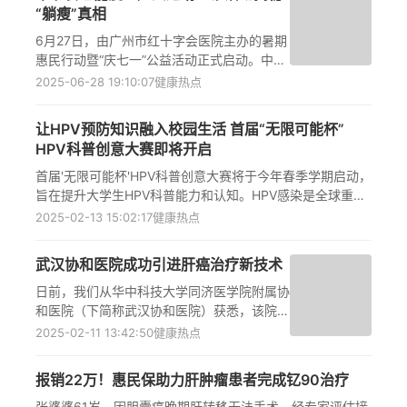
“躺瘦”真相
6月27日，由广州市红十字会医院主办的暑期
惠民行动暨“庆七一”公益活动正式启动。中医
科、泌尿外科、烧伤整形科等多个专科的医疗
2025-06-28 19:10:07
健康热点
专家齐聚现场，为市民带来了中医减重、包皮
筛查、腋臭微创治疗、医美祛疤等多项贴心义
让HPV预防知识融入校园生活 首届“无限可能杯”
诊服务。活动现场热闹非凡，吸引了众多市民
HPV科普创意大赛即将开启
前来排队“打卡”。
首届'无限可能杯'HPV科普创意大赛将于今年春季学期启动，
旨在提升大学生HPV科普能力和认知。HPV感染是全球重要
公共卫生问题，99.7%宫颈癌与HPV相关，约90%男性一生
2025-02-13 15:02:17
健康热点
中至少感染一次。四价HPV疫苗已获批适用于男性，9-26岁
男性及9-45岁女性可接种。大赛通过清华明星导师指导，鼓
武汉协和医院成功引进肝癌治疗新技术
励创新科普作品，推动校园HPV预防，强化男女共防理念，
提升公众健康意识，共筑校园健康防线。
日前，我们从华中科技大学同济医学院附属协
和医院（下简称武汉协和医院）获悉，该院成
功引入一项肝癌治疗领域的创新技术——钇
2025-02-11 13:42:50
健康热点
90树脂微球选择性内放射治疗（以下简称为
“钇90治疗”）。据介绍，首台手术已于2025
报销22万！惠民保助力肝肿瘤患者完成钇90治疗
年1月9日顺利完成，这一前沿技术正式落地
武汉协和医院。
张婆婆61岁，因胆囊癌晚期肝转移无法手术，经专家评估接