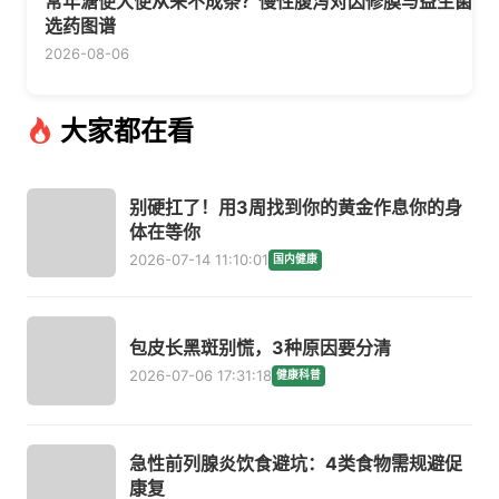
常年溏便大便从来不成条？慢性腹泻对因修膜与益生菌
选药图谱
2026-08-06
大家都在看
别硬扛了！用3周找到你的黄金作息你的身
体在等你
2026-07-14 11:10:01
国内健康
包皮长黑斑别慌，3种原因要分清
2026-07-06 17:31:18
健康科普
急性前列腺炎饮食避坑：4类食物需规避促
康复