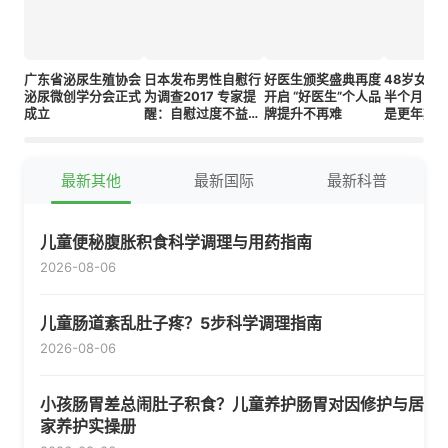
广东省泌尿生殖协会
日本发布男性自慰行
好医生颁奖盛典再度
48岁女性
泌尿微创学分会正式
为调查2017 专家提
开启 “好医生”个人品
半个月了
成立
醒：自慰过度不益于
牌提升不再难
是更年期
正常性生活
最新其他
最新国际
最新科普
儿童便秘腹胀积食科学调理与用药指南
2026-08-06
儿童肠道紊乱肚子疼？5步科学调理指南
2026-08-06
小孩肠胃差总闹肚子积食？儿童养护肠胃对因修护与居
家养护实操册