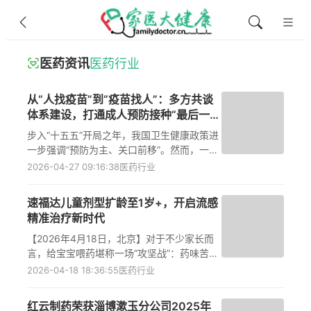
医药资讯
医药行业
从“人找疫苗”到“疫苗找人”：多方共谈
体系建设，打通成人预防接种“最后一公
里”
步入“十五五”开局之年，我国卫生健康政策进
一步强调“预防为主、关口前移”。然而，一个
长期被忽视的现实是：疫苗接种的获益人群远
2026-04-27 09:16:38
医药行业
不止儿童。随着人口老龄化加速和慢性病高
发，成人预防接种的紧迫性日益凸显——尤其
速福达儿童剂型扩龄至1岁+，开启流感
是免疫力逐渐开始走“下坡路”的50岁以上中老
精准治疗新时代
年群体。从“儿童免疫规划为主”转向“全人
群、全生命周期覆盖”，成为了我国疫苗接种
【2026年4月18日，北京】对于不少家长而
体系的发展重点。
言，给宝宝喂药堪称一场“攻坚战”：药味苦、
喂药难、剂量难把控、一天多次服药易漏
2026-04-18 18:36:55
医药行业
服……针对这一普遍育儿痛点，罗氏制药中国
今日在宋庆龄青少年科技文化交流中心举办
红云制药荣获淄博漱玉分公司2025年