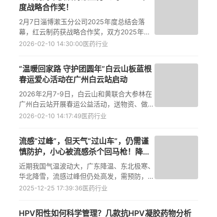
“草莓‘奇遇’水，守护1+”主题发布会，正式宣
度战略合作奖！
布旗下抗流感创新药速福达干混悬剂（玛巴洛
沙韦干混悬剂）扩展适应症在华上市，适用年
2月7日淄博漱玉分公司2025年度总结会落
龄从5岁及以上正式延伸至1岁及以上儿童，
幕，红云制药获战略合作奖，双方2025年深
为万千中国家庭带来更便捷、更精准、更安全
度协作，未来将深化合作。
2026-02-10 14:30:00
医药行业
的儿童流感治疗新选择。 活动当天，来自公
共卫生、儿科临床、药学领域的多位权威专
“温暖回家路 守护团圆年”白云山板蓝根
家，以及连锁药房代表、知名母婴育儿博主齐
春运爱心活动在广州白云站启动
聚一堂，共同见证这一儿童流感防治领域的重
要里程碑。随着此次扩龄，速福达实现了从1
2026年2月7-9日，白云山和黄联合大参林在
岁婴幼儿到成人的全人群覆盖，进一步补齐我
广州白云站开展春运公益活动，送物资、做游
国低龄儿童抗流感治疗的短板，标志着我国儿
戏、赠饮，板蓝根可防流感。
2026-02-10 14:17:49
医药行业
童流感防治正式迈入“1+时代”。
流感“过峰”，但天气“过山车”，仍需谨
慎防护，小心被流感杀个回马枪！降温
真的来了？
近期我国气温波动大，广东降温、东北极寒、
华北降雪，流感过峰但仍处高发，需预防，可
备板蓝根颗粒
2025-12-25 17:39:36
医药行业
HPV阳性如何科学管理？几款抗HPV凝胶药物分析