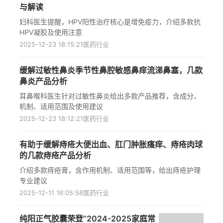
与解读
妇科医生提醒，HPV阳性治疗核心是增免疫力，介绍多款抗
HPV凝胶及使用注意
2025-12-23 18:15:21
医药行业
缓解过敏性鼻炎季节性鼻腔敏感鼻痒流涕鼻塞，几款
鼻炎产品分析
耳鼻喉科医生针对过敏性鼻炎给出多款产品推荐，含成分、
机制、适用范围及使用建议
2025-12-23 18:12:21
医药行业
有助于缓解痔疮大便出血、肛门肿胀瘙痒、痔疮肉球
的几款痔疮产品分析
介绍多款痔疮膏，含作用机制、适用范围等，给出痔疮护理
专业建议
2025-12-11 16:05:58
医药行业
纯阳正气胶囊荣登“2024-2025家庭常