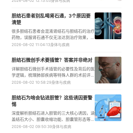
2026-08-02 12:13:03
身体与疾病
或高危病变的干预方案，同时提供可落地的日
常饮食、生活调理建议，助力大众科学识别胆
胆结石患者别乱喝肾石通，3个原因要
囊问题，避免延误就医或过度治疗
清楚
很多胆结石患者会混淆肾结石与胆结石的治疗
药物，误服肾石通不仅无法达到治疗效果，还
可能延误病情或引发不适，从胆道与泌尿系统
2026-08-02 11:04:13
身体与疾病
的生理结构差异、结石成分区别、治疗方向不
同三个核心维度，详细解释肾石通不适合胆结
胆结石微创手术要插管？答案并非绝对
石患者的原因，同时引导患者遵循权威指南，
咨询医生后选择合适的治疗方案，日常做好饮
详解胆结石微创手术插管的必要性及背后的医
食调理与定期复查以降低结石发作风险。
学逻辑，梳理肺部疾病等特殊人群的术前评估
要点，纠正关于气管插管的常见认知误区，解
2026-08-02 10:58:29
身体与疾病
答患者关心的术后恢复相关问题，引导大众正
确认识手术流程、缓解不必要的术前焦虑，强
胆结石为啥会钻进胆管？这些诱因要警
调个体化治疗的重要性，提示胆结石患者需前
惕
往正规医疗机构遵医嘱就诊。
深度解析胆结石进入胆管的三大核心诱因，涵
盖结石大小、胆囊收缩功能、胆囊管形态等具
体影响因素，明确该情况可能引发急性胆管
2026-08-02 09:50:39
身体与疾病
炎、急性胰腺炎等严重并发症，提醒胆结石患