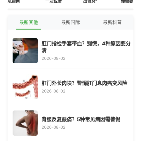
坑指南
一次说清
出胃炎”
你需要了
最新其他
最新国际
最新科普
肛门指检手套带血？别慌，4种原因要分
清
2026-08-02
肛门外长肉块？警惕肛门息肉癌变风险
2026-08-02
背腰反复酸痛？5种常见病因需警惕
2026-08-02