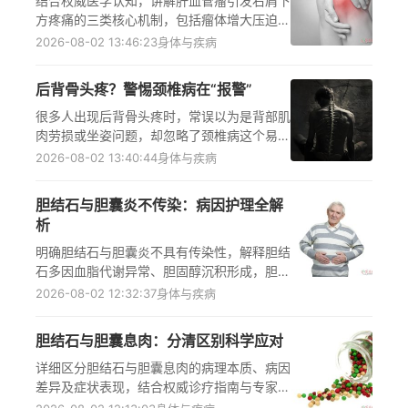
结合权威医学认知，讲解肝血管瘤引发右肩下
时到肛肠外科就诊，遵医嘱接受规范治疗。
方疼痛的三类核心机制，包括瘤体增大压迫周
围组织与神经、刺激膈肌触发神经牵涉反应、
2026-08-02 13:46:23
身体与疾病
破裂出血引发炎症牵涉痛，同时明确右肩疼痛
还可能源于肩部病变、胆囊疾病等常见病因，
后背骨头疼？警惕颈椎病在“报警”
提醒出现相关症状需及时前往正规医疗机构就
诊，通过详细检查明确病因后遵医嘱处理，避
很多人出现后背骨头疼时，常误以为是背部肌
免自行判断延误病情。
肉劳损或坐姿问题，却忽略了颈椎病这个易被
忽视的常见诱因。详细解析颈椎病引发后背骨
2026-08-02 13:40:44
身体与疾病
头疼的三大核心机制，包括神经根受压导致疼
痛传导、颈部肌肉紧张引发背部肌肉代偿性疲
胆结石与胆囊炎不传染：病因护理全解
劳、颈椎稳定性破坏导致脊柱力学失衡，同时
析
提醒出现相关症状后需及时到正规医疗机构就
诊，遵循医嘱排查病因、规范治疗，避免自行
明确胆结石与胆囊炎不具有传染性，解释胆结
判断或不当处理延误病情。
石多因血脂代谢异常、胆固醇沉积形成，胆囊
炎常由胆结石刺激引发，二者病因与传染病存
2026-08-02 12:32:37
身体与疾病
在本质区别，同时为患者提供清淡饮食、定期
复查、遵医嘱治疗的实用日常管理方案，帮助
胆结石与胆囊息肉：分清区别科学应对
读者正确认知疾病、做好健康防护并降低急性
发作风险。
详细区分胆结石与胆囊息肉的病理本质、病因
差异及症状表现，结合权威诊疗指南与专家共
识，解读无症状患者的定期观察要点、有症状