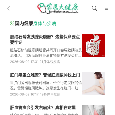
国内健康
身体与疾病
胆结石诱发胰腺炎腹胀？这些保命要点
要牢记
胆结石移动阻塞胰胆管共同开口会导致胰液反
流激活，引发胰腺自身消化损伤并诱发炎症，
炎症波及胃肠道后会影响蠕动与消化功能，进
2026-08-02 17:31:21
身体与疾病
而出现腹胀症状。若未及时干预，病情可能进
展为重症胰腺炎，危及生命，需立即前往正规
肛门疼坐立难安？警惕肛周脓肿找上门
医疗机构就诊，遵循医嘱接受治疗、调整饮食
与日常护理，同时警惕腹痛、发热等伴随症
当肛门旁出现排便时剧痛、坐立行走受限的情
状，避免延误病情。
况，需警惕肛周脓肿。这是发生在肛门、肛管
和直肠周围的急性化脓性感染性疾病，多由肛
2026-08-02 16:17:49
身体与疾病
腺感染后炎症向肛周间隙蔓延引发，不注意肛
周卫生、长期便秘或腹泻是常见诱因，还可能
肝血管瘤会引发右肩疼？真相在这里
伴随局部红肿、硬块，严重时出现发热乏力等
全身症状，会严重影响日常活动与排便，需及