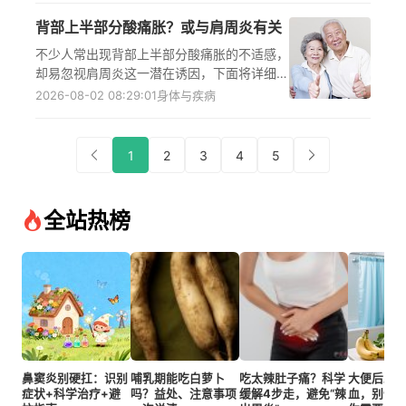
者或出现相关症状的人群，需及时前往正规医
背部上半部分酸痛胀？或与肩周炎有关
疗机构的普外科或肝胆外科就诊，通过专业检
查评估病情后遵循医嘱采取规范诊疗措施，降
不少人常出现背部上半部分酸痛胀的不适感，
低疾病恶化风险。
却易忽视肩周炎这一潜在诱因，下面将详细解
析肩周炎引发背部不适的三大核心机制，包括
2026-08-02 08:29:01
身体与疾病
炎症因子刺激神经传导、肌肉代偿性痉挛、不
良姿势导致肌肉劳损，同时指出背部酸痛胀还
可能与颈椎病、筋膜炎等多种疾病相关，提醒
1
2
3
4
5
若症状持续或伴随其他异常，需及时到正规医
疗机构就诊，遵循医嘱明确病因后制定个性化
干预方案。
全站热榜
鼻窦炎别硬扛：识别
哺乳期能吃白萝卜
吃太辣肚子痛？科学
大便后发
症状+科学治疗+避
吗？益处、注意事项
缓解4步走，避免“辣
血，别慌