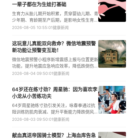
一辈子都在为生娃打基础
生育力从胎儿期开始积累，贯穿婴幼儿期、青
少年期、育龄期至产后期，是影响女性生育健
康的核心能力。科学保护生育力需关注卵泡储
2026-08-05 10:55:01
健康新闻
备、内分泌平衡、生殖系统感染防控及ART辅
助生殖技术可及性，守护女性全生命周期生殖
这玩意儿真能双向救命？微信地震预警
健康权益。
新功能让预警变互助！
微信地震预警小程序新增震感上报与位置更新
功能，提升地震应急响应效率，降低跌倒伤、
心梗、脑卒中及心理创伤等健康风险，尤其保
2026-08-04 09:50:01
健康新闻
障老年人、儿童、残障人士等脆弱人群安全，
强化灾前预警与灾后健康协同防护。
64岁还在练寸劲？周星驰：因为喜欢李
小龙从小苦练功夫
64岁周星驰练寸劲引发关注，咏春拳通过抗
阻训练防肌肉衰减、提升平衡能力降跌倒风
险、气沉丹田呼吸法护心血管健康，是中老年
2026-08-03 09:50:01
健康新闻
人健康老龄化的科学运动方案，适合有慢性病
的中老年人群。
献血真送帝国骑士模型？上海血库告急