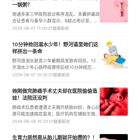
一锅粥？
南通多家三甲医院就诊秩序混乱，多囊卵巢综
合征患者与备孕人群混诊、B超占用诊室、专
家号由实习生接诊等问题突出，暴露预约精准
2026-08-07 11:00:01
健康新闻
但问诊仅2-5分钟、候诊超3小时的系统性缺
陷，亟需流程重构与医患协同破局。
10分钟抢回溺水少年！野河道里她们这
样拼出一条命
野河道溺水是青少年暑期高发致命风险，12
岁溺水少年心跳呼吸骤停后经10分钟规范
CPR成功复苏。溺水急救、心肺复苏、青少年
2026-08-07 10:35:01
健康新闻
防溺水、野河道风险、黄金抢救时间等关键词
至关重要，凸显急救技能普及与联防机制建设
她刚做完肺癌手术丈夫却在医院偷偷造
的紧迫性。
娃！法院还没判
肺癌术后患者遭遇丈夫婚外胚胎纠纷，身心应
激可能加速癌症复发；医疗机构在辅助生殖伦
理审核与配偶知情权保障方面存在漏洞，需强
2026-08-06 10:20:01
健康新闻
化肿瘤科协同心理干预与法律支持机制。
生育力居然是从胎儿期就开始攒的？！