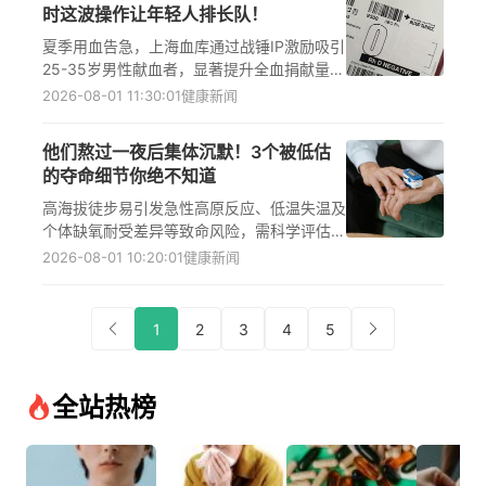
时这波操作让年轻人排长队！
夏季用血告急，上海血库通过战锤IP激励吸引
25-35岁男性献血者，显著提升全血捐献量与
O型血库存。献血安全严格把关，覆盖健康筛
2026-08-01 11:30:01
健康新闻
查、现场保障与科普延伸，助力临床急救与血
液病患者输血需求。
他们熬过一夜后集体沉默！3个被低估
的夺命细节你绝不知道
高海拔徒步易引发急性高原反应、低温失温及
个体缺氧耐受差异等致命风险，需科学评估心
肺功能、规范药物预防并掌握应急处置方法。
2026-08-01 10:20:01
健康新闻
急性高原反应和失温是高海拔健康防护的核心
关键词，务必重视行前适应与动态监测。
1
2
3
4
5
全站热榜