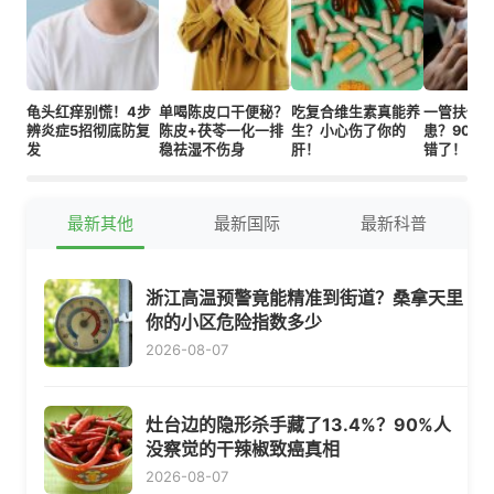
龟头红痒别慌！4步
单喝陈皮口干便秘？
吃复合维生素真能养
一管扶他
辨炎症5招彻底防复
陈皮+茯苓一化一排
生？小心伤了你的
患？90%
发
稳祛湿不伤身
肝！
错了！
最新其他
最新国际
最新科普
浙江高温预警竟能精准到街道？桑拿天里
你的小区危险指数多少
2026-08-07
灶台边的隐形杀手藏了13.4%？90%人
没察觉的干辣椒致癌真相
2026-08-07