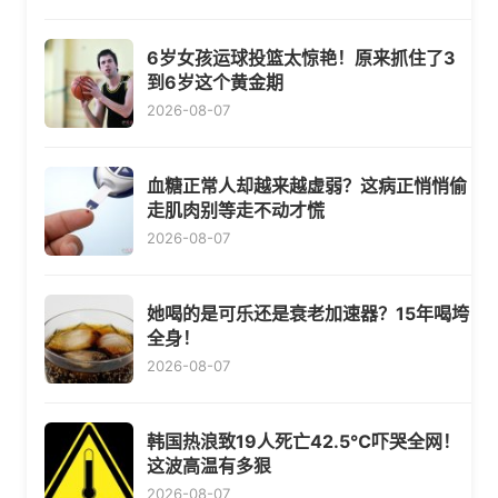
6岁女孩运球投篮太惊艳！原来抓住了3
到6岁这个黄金期
2026-08-07
血糖正常人却越来越虚弱？这病正悄悄偷
走肌肉别等走不动才慌
2026-08-07
她喝的是可乐还是衰老加速器？15年喝垮
全身！
2026-08-07
韩国热浪致19人死亡42.5℃吓哭全网！
这波高温有多狠
2026-08-07