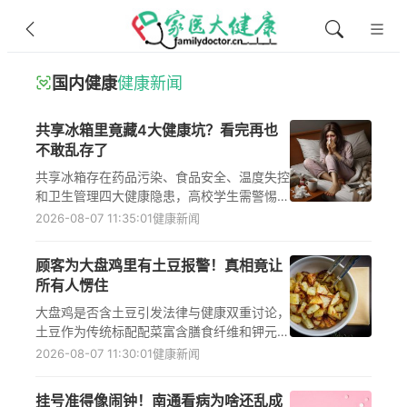
国内健康
健康新闻
共享冰箱里竟藏4大健康坑？看完再也
不敢乱存了
共享冰箱存在药品污染、食品安全、温度失控
和卫生管理四大健康隐患，高校学生需警惕胰
岛素失效、李斯特菌感染、肠胃炎及呼吸道过
2026-08-07 11:35:01
健康新闻
敏等风险，科学管理共享冰箱才能保障用药安
全与饮食健康。
顾客为大盘鸡里有土豆报警！真相竟让
所有人愣住
大盘鸡是否含土豆引发法律与健康双重讨论，
土豆作为传统标配配菜富含膳食纤维和钾元
素，有助于血糖稳定与营养均衡；认知偏差可
2026-08-07 11:30:01
健康新闻
能诱发心理应激及非理性消费，影响消化系统
健康和食品安全。
挂号准得像闹钟！南通看病为啥还乱成