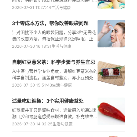
探索身体功能、建立自我掌控感，并将其作为
2026-07-31 11:27:44
生活与健康
与成人互动的心理方式，同时提供家长科学引
导的具体方法与关键注意事项，帮助家长正确
3个零成本方法，帮你改善眼袋问题
识别孩子的行为信号，避免焦虑或错误干预，
陪伴孩子顺利完成这一生理心理发育的重要过
针对困扰不少人的眼袋问题，分享3种无需花
渡
费的改善方法，包括保证规律充足睡眠、正确
按摩眼周肌肤、合理进行眼部冷敷，详解各方
2026-07-30 16:18:31
生活与健康
法的操作细节、作用原理与注意事项，纠正眼
部护理常见误区，明确不同类型眼袋的应对方
自制红豆薏米茶：科学步骤与养生宜忌
案，提示严重或伴随异常症状的眼袋需及时就
医，帮助大众科学缓解眼袋困扰，提升眼部外
从中医与营养学专业角度，讲解红豆薏米茶的
观状态。
科学自制流程，涵盖食材鉴别、赤小豆预处
理、薏米炒制、煮制闷泡的核心细节，明确不
2026-07-30 15:51:43
生活与健康
同体质人群的饮用原则、特殊人群注意事项，
拆解常见认知误区，强调其仅为养生辅助茶
适量吃红辣椒：3个实用健康益处
饮，不可替代正规医疗干预，帮助大众规避不
当饮用带来的脾胃损伤、血糖波动等健康风
红辣椒并非只是调味食材，适量摄入能通过刺
险。
激口腔和胃肠道感受器增进食欲，补充维生素
C、B族等多种营养物质以维持身体正常生理
2026-07-30 14:02:25
生活与健康
功能，还能借助辣椒素提升基础代谢率辅助体
重控制，但需注意胃肠道疾病、痔疮等特殊人