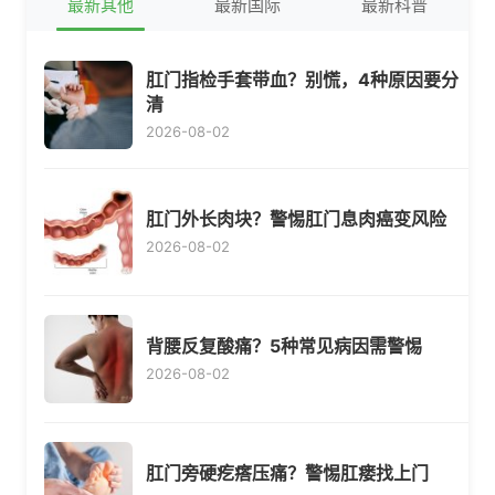
最新其他
最新国际
最新科普
肛门指检手套带血？别慌，4种原因要分
清
2026-08-02
肛门外长肉块？警惕肛门息肉癌变风险
2026-08-02
背腰反复酸痛？5种常见病因需警惕
2026-08-02
肛门旁硬疙瘩压痛？警惕肛瘘找上门