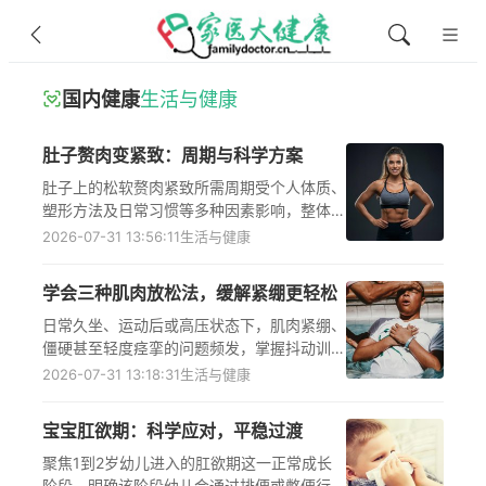
国内健康
生活与健康
肚子赘肉变紧致：周期与科学方案
肚子上的松软赘肉紧致所需周期受个人体质、
塑形方法及日常习惯等多种因素影响，整体范
围在半年至两年之间。选择运动锻炼配合饮食
2026-07-31 13:56:11
生活与健康
调整的方式，通常需1至2年才能看到稳定的
紧致效果；选择正规医疗机构的脂肪抽吸术等
学会三种肌肉放松法，缓解紧绷更轻松
医美方式，半年至一年可显效，但存在一定健
康风险。无论采用哪种方式，操作前都需咨询
日常久坐、运动后或高压状态下，肌肉紧绷、
医生，且需长期维持健康生活习惯才能巩固效
僵硬甚至轻度痉挛的问题频发，掌握抖动训
果。
练、拉伸训练、轻运动量有氧运动这三种科学
2026-07-31 13:18:31
生活与健康
的肌肉放松方法，能有效缓解肌肉痉挛、促进
局部血液循环，帮助肌肉恢复松弛状态，不过
宝宝肛欲期：科学应对，平稳过渡
需根据自身身体状况选择合适的训练方式与强
度，出现不适及时咨询医生。
聚焦1到2岁幼儿进入的肛欲期这一正常成长
阶段，明确该阶段幼儿会通过排便或憋便行为