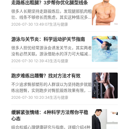
走路练出粗腿？3步帮你优化腿型线条
群要谨慎食用，食用前建议结合自身健康状况
咨询医生，避免过量摄入刺激肠胃引发不适。
很多人长期坚持走路锻炼后，发现腿部肌肉粗
壮、线条不够修长而焦虑，其实这种情况多与
运动方式不当、缺乏拉伸放松有关，可通过科
2026-07-30 13:49:07
生活与健康
学调整运动结构，替换低腿部刺激的有氧运
动，配合规范的拉伸放松流程，再结合均衡的
游泳与关节炎：科学运动护关节指南
热量控制饮食，逐步优化腿部线条，同时需注
意区分肌肉增生与肌肉紧张水肿，若调整1-2
很多人担忧经常游泳会诱发关节炎，其实两者
个月后效果不佳，应咨询运动医学科医生获取
没有必然关联。游泳借助水的浮力可大幅减轻
个性化方案。
膝关节、髋关节等部位的负荷，水流还能按摩
2026-07-30 12:39:43
生活与健康
关节促进血液循环，有助于维持关节灵活性、
养护关节健康；但游泳前未充分热身、关节炎
跑步难练出翘臀？找对方法才有效
急性期游泳、姿势不当等情况，可能增加关节
损伤或加重炎症风险，需结合自身关节状态掌
不少追求臀部塑形的人群误以为坚持跑步就能
握正确方法，才能让游泳成为关节健康的助
练出翘臀，实则跑步对臀肌锻炼效果有限，因
力。
跑步时大腿后群肌肉为发力主力，臀肌参与度
2026-07-30 10:20:34
生活与健康
低、发力强度不足，且缺乏抗阻力刺激。想要
达成翘臀目标，需结合臀桥、深蹲等针对性抗
缓解紧张情绪：4种科学方法帮你平稳
阻力训练，搭配科学饮食控制，同时避开塑形
心态
误区，特殊人群需提前咨询医生制定适配方
案。
结合权威心理健康研究与指南，详细介绍4种