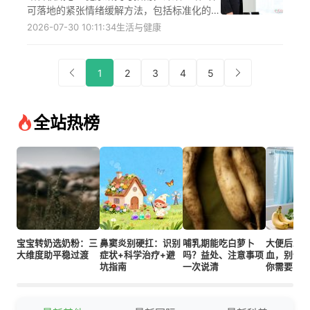
可落地的紧张情绪缓解方法，包括标准化的放
松训练步骤、场景化的注意力转移技巧、适配
2026-07-30 10:11:34
生活与健康
不同人群的运动方案以及有效的社交沟通策
略，同时补充常见误区、读者疑问与注意事
项，帮助读者根据自身情况选择合适方法，若
1
2
3
4
5
紧张情绪持续影响生活需及时咨询医生
全站热榜
宝宝转奶选奶粉：三
鼻窦炎别硬扛：识别
哺乳期能吃白萝卜
大便后发
大维度助平稳过渡
症状+科学治疗+避
吗？益处、注意事项
血，别慌
坑指南
一次说清
你需要了