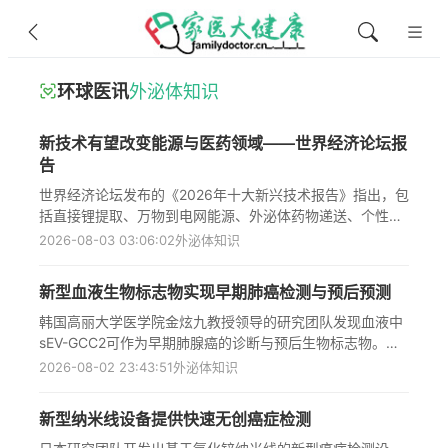
环球医讯
外泌体知识
新技术有望改变能源与医药领域——世界经济论坛报
告
世界经济论坛发布的《2026年十大新兴技术报告》指出，包
括直接锂提取、万物到电网能源、外泌体药物递送、个性化
mRNA癌症疫苗等在内的十项新兴技术正接近关键转折点，
2026-08-03 03:06:02
外泌体知识
这些技术有望在能源、医药和制造业等领域带来革命性变
化，挑战长期以来关于如何利用技术解决粮食不安全、气候
新型血液生物标志物实现早期肺癌检测与预后预测
变化和难治疾病等全球紧迫挑战的假设，但其实际影响将取
决于基础设施准备、监管适应、制造能力、公众信任和长期
韩国高丽大学医学院金炫九教授领导的研究团队发现血液中
投资等因素。
sEV-GCC2可作为早期肺腺癌的诊断与预后生物标志物。该
研究通过分析470名个体（包括150名健康对照者和320名
2026-08-02 23:43:51
外泌体知识
肺腺癌患者）的血浆样本，证实sEV-GCC2能够以高准确性
（AUC=0.904）区分患者与健康个体，且与术后复发风险
新型纳米线设备提供快速无创癌症检测
密切相关。研究还表明GCC2不仅具有诊断价值，可能还参
与癌细胞增殖、肿瘤生长和淋巴结转移过程，有望成为肺癌