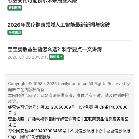
心脏变化可能预示未来癌症风险
环球医讯
2026年医疗健康领域人工智能最新新闻与突破
环球医讯
宝宝肠敏益生菌怎么选？科学要点一文讲清
2026-07-30 20:03:15
医药资讯
Copyright © 1998 - 2026 familydoctor.cn All Rights Reserved 家
庭医生在线版权所有
本网站敬告网民：网站资讯仅供参考，身体若有不适，请及时到医院
就诊。
经营许可证编号：粤B2-20050069号
|
ICP备案 粤ICP备14007806
号-2
营业执照
|
广播电视节目制作经营许可证
|
互联网药品信息服务备案
凭证
粤公网安备44010402003489号
|
不良信息举报中心
|
垃圾信息举报
中心
|
网络110报警服务