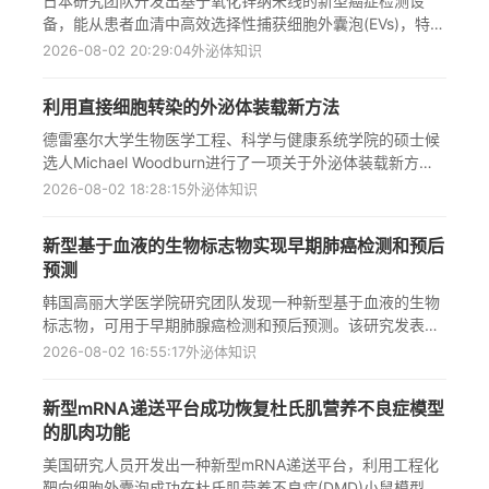
日本研究团队开发出基于氧化锌纳米线的新型癌症检测设
治疗的新靶点，为开发基于GCC2的靶向疗法开辟了新途
备，能从患者血清中高效选择性捕获细胞外囊泡(EVs)，特别
径，对改善肺癌早期检测和个性化治疗具有重要意义。
是卵巢癌相关的生物标志物。该技术采用pKNHS 4.2聚合物
2026-08-02 20:29:04
外泌体知识
实现抗体单步修饰，捕获效率达90%，且能保持EVs膜蛋白
和微小RNA完整性，为无创癌症早期诊断提供了新途径，有
利用直接细胞转染的外泌体装载新方法
望大幅降低传统活检对患者的生理负担，推动液体活检技术
向更精准、更便捷方向发展。
德雷塞尔大学生物医学工程、科学与健康系统学院的硕士候
选人Michael Woodburn进行了一项关于外泌体装载新方法
的研究，该研究探索了使用聚乙烯亚胺(PEI)进行直接细胞转
2026-08-02 18:28:15
外泌体知识
染作为将H19长非编码RNA递送到HEK293T细胞产生的外泌
体中的方法。研究结果表明该方法能够稳定产生外泌体H19
新型基于血液的生物标志物实现早期肺癌检测和预后
超过2倍的富集，但对微小偏差的敏感性表明需要进一步改
预测
进以实现一致的药物装载，这项工作为外泌体装载H19和其
他核酸的新方法提供了潜在可行性的基础，对脑部疾病治疗
韩国高丽大学医学院研究团队发现一种新型基于血液的生物
具有重要意义。
标志物，可用于早期肺腺癌检测和预后预测。该研究发表在
《细胞外囊泡杂志》上，表明血液中循环的小细胞外囊泡
2026-08-02 16:55:17
外泌体知识
(sEVs)中含有的GCC2蛋白可作为早期肺腺癌的诊断和预后
生物标志物。研究显示，sEV-GCC2在肺腺癌患者中显著升
新型mRNA递送平台成功恢复杜氏肌营养不良症模型
高，区分患者与健康个体的准确度达AUC=0.904，且与复
的肌肉功能
发风险相关，有望用于术前术后风险分层和个性化治疗规
划，甚至可能成为肺癌靶向治疗的新方向。
美国研究人员开发出一种新型mRNA递送平台，利用工程化
靶向细胞外囊泡成功在杜氏肌营养不良症(DMD)小鼠模型中