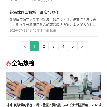
2026-07-30 22:32:10
外泌体知识
肤"(32-36AS)能显著改善血流、加速伤口愈合并促进胶原蛋
白生成，其机制涉及促进内皮细胞刚度感应收缩，同时减弱
外泌体疗法解析：事实与炒作
成纤维细胞和角质形成细胞介导的疤痕形成，通过调控细胞
骨架蛋白原肌球蛋白等关键分子实现，为糖尿病足溃疡这一
外泌体疗法在医学美容领域引起广泛关注，被宣传为皮肤再
导致非创伤性截肢的主要并发症提供了创新治疗策略。
生、毛发生长和伤口愈合的前沿解决方案。本文深入探讨外
泌体的实际效果与市场炒作之间的界限，分析其科学依据、
2026-07-28 19:40:51
外泌体知识
安全性、监管现状及与PRP等传统疗法的比较，为消费者提
供客观评估，帮助区分真实疗效与营销夸大。文章指出目前
临床证据有限，需要更多大规模研究验证其长期效果和安全
1
2
3
4
5
性，同时强调外泌体在皮肤修复和术后恢复方面显示出一定
潜力，但在独立抗衰老应用方面证据尚不充分，提醒消费者
在外泌体治疗前应询问产品来源、制造标准和预期效果等关
全站热榜
键问题。
5种甘氨酸镁的潜在
5种过量摄入镁的副
从AI设计到基因编
2026年