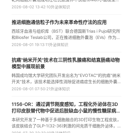
递送全长DMD mRNA，恢复了肌营养不良蛋白的产生并显
2026-08-02 13:42:10
外泌体知识
著改善了肌肉功能。该技术克服了病毒载体递送系统的局限
性，避免了免疫反应和毒性问题，在非人灵长类动物中也展
推进细胞通信粒子作为未来革命性疗法的应用
现出良好的安全性和生物相容性，为治疗DMD及其他遗传性
疾病提供了新策略，未来可能扩展应用于癌症、自身免疫疾
西班牙血液与组织库（BST）联合德国斯Trias i Pujol研究所
病、神经退行性疾病等多种疾病的蛋白质恢复治疗。
和Biosfer Teslab公司，正在推进细胞外囊泡（EVs）作为未
来革命性疗法的研究。这项发表在《细胞外囊泡杂志》上的
2026-08-01 19:13:11
外泌体知识
研究展示了核磁共振技术如何作为过程分析工具，优化间充
质干细胞来源的EVs生产流程。这些细胞通信粒子具有组织
抗癌"纳米开关"技术在三阴性乳腺癌和结直肠癌动物
再生、调节炎症等关键功能，可作为"微型无人机"将药物精
模型中展现前景
准递送至目标细胞，用于心肌梗死等疾病的治疗，且排斥风
险远低于细胞疗法。该技术有望在再生医学、免疫治疗和
韩国成均馆大学研究团队开发出名为"EVOTAC"的抗癌"纳米
RNA基因治疗领域带来突破。
开关"技术，该技术能选择性消除促进癌症生长的细胞外囊
泡，同时诱导生成具有抗癌免疫作用的囊泡。在三阴性乳腺
2026-08-01 07:50:21
外泌体知识
癌和结直肠癌动物模型实验中，该技术成功清除了肿瘤并有
效抑制了复发与转移，为癌症免疫治疗提供了新范式，将有
1156-OR：通过调节刚度感知，工程化外泌体在3D
望推动该领域后续研究并开辟新前沿，对改善难治性癌症治
打印皮肤替代物中促进后肢缺血小鼠的慢性糖尿病伤
疗具有重大意义。
口愈合
本研究开发了一种基于多细胞融合的3D打印生物工程皮肤，
该皮肤结合了GLP-1(32-36)刺激的间充质干细胞外泌体，用
于治疗下肢缺血的糖尿病慢性伤口。研究发现这种"人工皮