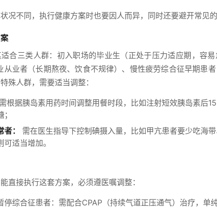
体状况不同，执行健康方案时也要因人而异，同时还要避开常见
方案
其适合三类人群：初入职场的毕业生（正处于压力适应期，容易
行业从业者（长期熬夜、饮食不规律）、慢性疲劳综合征早期患者
于特殊人群，需要适当调整：
需根据胰岛素用药时间调整用餐时段，比如注射短效胰岛素后15-
糖；
常者：
需在医生指导下控制碘摄入量，比如甲亢患者要少吃海带
则可适当增加。
不能直接执行这套方案，必须遵医嘱调整：
暂停综合征患者：需配合CPAP（持续气道正压通气）治疗，单