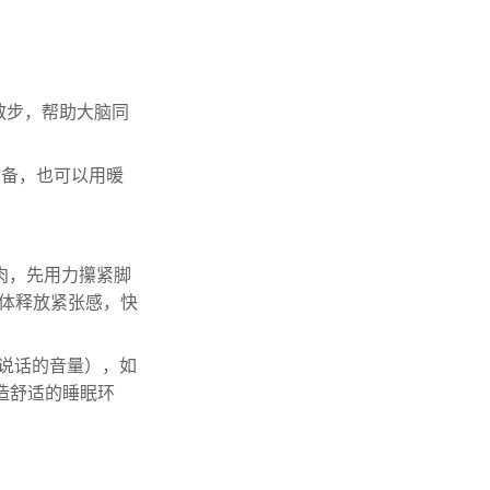
散步，帮助大脑同
设备，也可以用暖
肉，先用力攥紧脚
身体释放紧张感，快
声说话的音量），如
造舒适的睡眠环