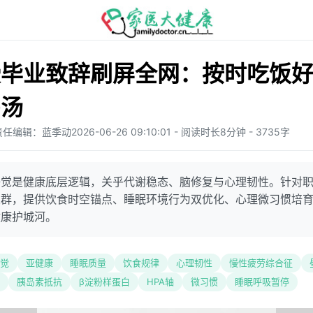
授毕业致辞刷屏全网：按时吃饭
鸡汤
责任编辑：蓝季动
2026-06-26 09:10:01 - 阅读时长8分钟 - 3735字
睡觉是健康底层逻辑，关乎代谢稳态、脑修复与心理韧性。针对
人群，提供饮食时空锚点、睡眠环境行为双优化、心理微习惯培
健康护城河。
觉
亚健康
睡眠质量
饮食规律
心理韧性
慢性疲劳综合征
胰岛素抵抗
β淀粉样蛋白
HPA轴
微习惯
睡眠呼吸暂停