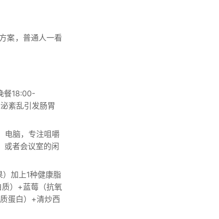
方案，普通人一看
餐18:00-
分泌紊乱引发肠胃
、电脑，专注咀嚼
，或者会议室的闲
果）加上1种健康脂
白质）+蓝莓（抗氧
优质蛋白）+清炒西
。