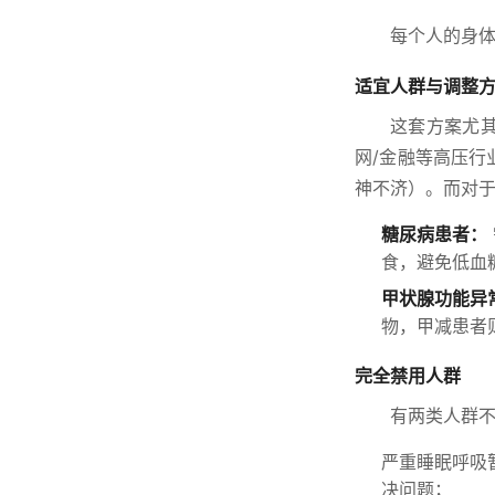
每个人的身
适宜人群与调整
这套方案尤
网/金融等高压
神不济）。而对
糖尿病患者：
食，避免低血
甲状腺功能异
物，甲减患者
完全禁用人群
有两类人群
严重睡眠呼吸
决问题；