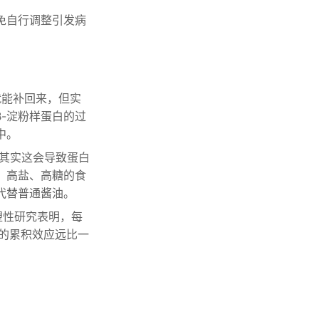
免自行调整引发病
就能补回来，但实
-淀粉样蛋白的过
中。
其实这会导致蛋白
、高盐、高糖的食
代替普通酱油。
塑性研究表明，每
的累积效应远比一