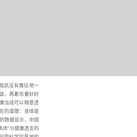
昌凯没有像往常一
饭，再累也要好好
康当成可以随意透
实在的道理：身体是
会的数据显示，中国
焦虑”与健康透支的
何用科学可落地的