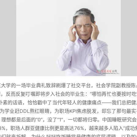
京大学的一场毕业典礼致辞刷爆了社交平台，社会学院副教授陈
想，反而反复叮嘱即将步入社会的毕业生：“哪怕再忙也要按时吃
似朴素的话语，恰恰戳中了当代年轻人的健康痛点——我们总把健
，为学业赶DDL熬红眼睛，为职场KPI焦虑脱发，却忘了那句最
入、理想都是后面的“0”，没了“1”，一切都将归零。中国睡眠研究
8%，职场人群亚健康比例更是高达76%，越来越多人陷入“成功
我们就来拆解，为什么好好吃饭睡觉是健康的底层逻辑，以及如