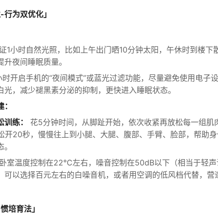
-行为双优化」
证1小时自然光照，比如上午出门晒10分钟太阳，午休时到楼下
提升夜间睡眠质量。
小时开启手机的“夜间模式”或蓝光过滤功能，尽量避免使用电子
白光，减少褪黑素分泌的抑制，更快进入睡眠状态。
建：
松训练：
花5分钟时间，从脚趾开始，依次收紧再放松每一组肌
后松开20秒，慢慢往上到小腿、大腿、腹部、手臂、脸部，帮助
态。
卧室温度控制在22℃左右，噪音控制在50dB以下（相当于轻
，可以选择百元左右的白噪音机，或者用空调的低风档代替，营
习惯培育法」