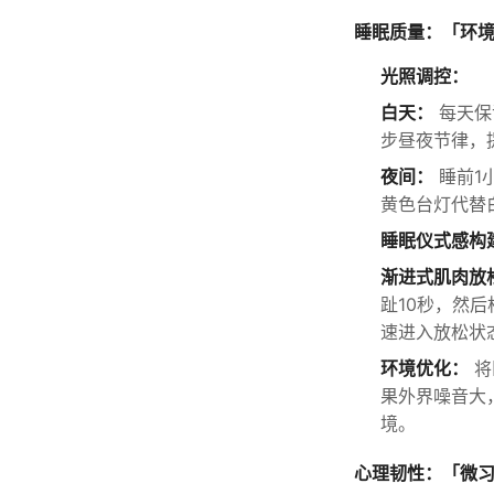
睡眠质量：「环境
光照调控：
白天：
每天保
步昼夜节律，
夜间：
睡前1
黄色台灯代替
睡眠仪式感构
渐进式肌肉放
趾10秒，然
速进入放松状
环境优化：
将
果外界噪音大
境。
心理韧性：「微