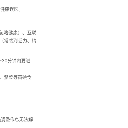
的健康误区。
忽略健康）、互联
（常感到乏力、精
30分钟内要进
、紫菜等高碘食
纯调整作息无法解