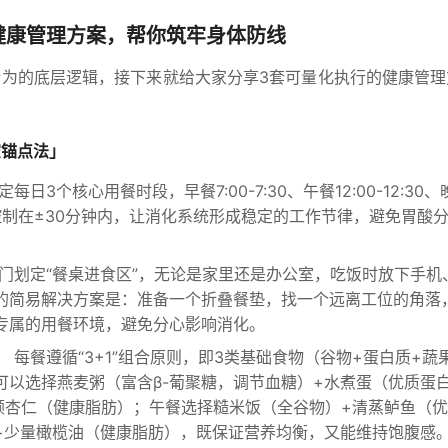
健康管理方案，帮你筑牢身体防线
行为的底层逻辑，接下来就给大家分享3套可量化执行的健康管理
空锚点法」
定每日3个核心用餐时段，早餐7:00-7:30、午餐12:00-12:30、晚
误差控制在±30分钟内，让消化系统形成稳定的工作节律，避免胃酸
门划定“餐桌进食区”，无论是家里还是办公室，吃饭时放下手机
的简易解决方案是：准备一个折叠餐垫，找一个远离工位的角落
专属的用餐环境，避免分心影响消化。
：
每餐遵循“3+1”组合原则，即3类基础食物（谷物+蛋白质+蔬
可以选择燕麦粥（富含β-葡聚糖，调节血糖）+水煮蛋（优质蛋
0颗杏仁（健康脂肪）；午餐选择糙米饭（全谷物）+清蒸鲈鱼（
+少量橄榄油（健康脂肪），既保证营养均衡，又能维持饱腹感