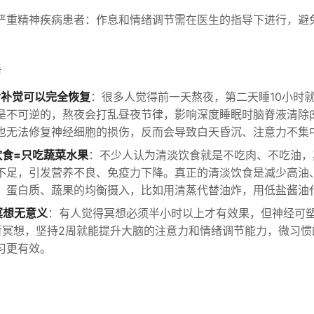
严重精神疾病患者：作息和情绪调节需在医生的指导下进行，避
谣
后补觉可以完全恢复
：很多人觉得前一天熬夜，第二天睡10小时
是不可逆的，熬夜会打乱昼夜节律，影响深度睡眠时脑脊液清除β
也无法修复神经细胞的损伤，反而会导致白天昏沉、注意力不集
饮食=只吃蔬菜水果
：不少人认为清淡饮食就是不吃肉、不吃油，
不足，引发营养不良、免疫力下降。真正的清淡饮食是减少高油
、蛋白质、蔬果的均衡摄入，比如用清蒸代替油炸，用低盐酱油
冥想无意义
：有人觉得冥想必须半小时以上才有效果，但神经可
暂冥想，坚持2周就能提升大脑的注意力和情绪调节能力，微习惯
习更有效。
：