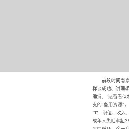
前段时间南
样谈成功、讲理
睡觉。”这番看
支的“备用资源”
“1”，职位、收
成年人失眠率超3
恶性循环。今天