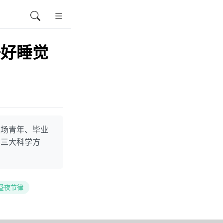
好好睡觉
职场青年、毕业
育三大科学方
昼夜节律