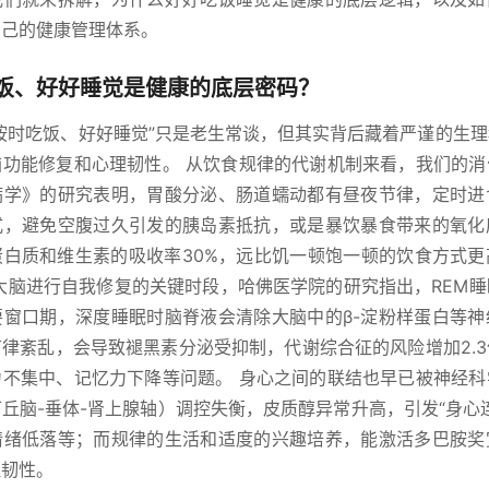
自己的健康管理体系。
饭、好好睡觉是健康的底层密码？
按时吃饭、好好睡觉”只是老生常谈，但其实背后藏着严谨的生
脑功能修复和心理韧性。 从饮食规律的代谢机制来看，我们的消
病学》的研究表明，胃酸分泌、肠道蠕动都有昼夜节律，定时进
式，避免空腹过久引发的胰岛素抵抗，或是暴饮暴食带来的氧化
蛋白质和维生素的吸收率30%，远比饥一顿饱一顿的饮食方式更
大脑进行自我修复的关键时段，哈佛医学院的研究指出，REM
要窗口期，深度睡眠时脑脊液会清除大脑中的β-淀粉样蛋白等神
律紊乱，会导致褪黑素分泌受抑制，代谢综合征的风险增加2.
力不集中、记忆力下降等问题。 身心之间的联结也早已被神经科
下丘脑-垂体-肾上腺轴）调控失衡，皮质醇异常升高，引发“身心
情绪低落等；而规律的生活和适度的兴趣培养，能激活多巴胺奖
理韧性。