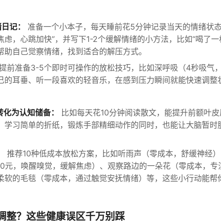
：
绪日记：
准备一个小本子，每天睡前花5分钟记录当天的情绪状态
焦虑，心跳加快”，并写下1-2个缓解情绪的小方法，比如“喝了
，帮助自己觉察情绪，找到适合的解压方式。
提前准备3-5个即时可操作的放松技巧，比如深呼吸（4秒吸气，
己的耳垂、听一段喜欢的轻音乐，在感到压力瞬间就能快速调整
：
”转化为认知储备：
比如每天花10分钟阅读散文，能提升前额叶皮
；学习简单的折纸，锻炼手部精细动作的同时，也能让大脑暂时
：
推荐10种低成本放松方案，比如听雨声（零成本，舒缓神经
10元，唤醒嗅觉，缓解焦虑）、观察路边的一朵花（零成本，专
柔软的毛毯（零成本，通过触觉安抚情绪）等，这些小行动能帮
调整？这些健康误区千万别踩