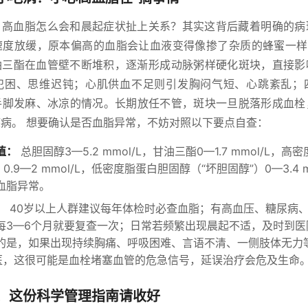
，高血脂怎么会和晨起症状扯上关系？其实这背后藏着明确的病
速度放缓，原本偏高的血脂会让血液变得像掺了杂质的蜂蜜一样黏
甘油三酯在血管壁不断堆积，逐渐形成动脉粥样硬化斑块，直接
犯困、思维迟钝；心肌供血不足则引发胸闷气短、心跳紊乱；
手脚发麻、冰凉的情况。长期放任不管，斑块一旦脱落形成血栓
病。 想要确认是否血脂异常，不妨对照以下要点自查：
值：
总胆固醇3—5.2 mmol/L，甘油三酯0—1.7 mmol/L，
0.9—2 mmol/L，低密度脂蛋白胆固醇（“坏胆固醇”）0—3.4 
血脂异常。
：
40岁以上人群建议每年体检时必查血脂；有高血压、糖尿病
每3—6个月就要复查一次；日常若频繁出现晨起不适，及时到医
的是，如果出现持续胸痛、呼吸困难、言语不清、一侧肢体无力
就医，这很可能是血栓堵塞血管的危急信号，延误治疗会危及生命
！这份科学管理指南请收好