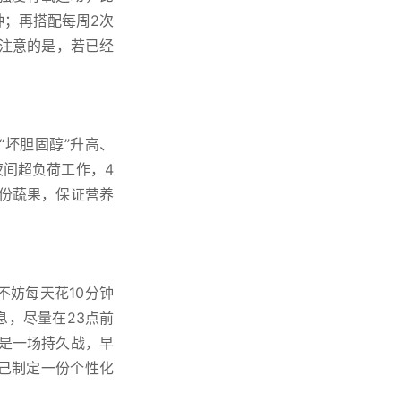
钟；再搭配每周2次
要注意的是，若已经
坏胆固醇”升高、
夜间超负荷工作，4
份蔬果，保证营养
妨每天花10分钟
，尽量在23点前
是一场持久战，早
己制定一份个性化