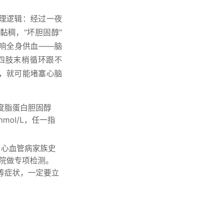
理逻辑：经过一夜
稠，“坏胆固醇”
影响全身供血——脑
四肢末梢循环跟不
，就可能堵塞心脑
高密度脂蛋白胆固醇
mmol/L，任一指
、心血管病家族史
院做专项检测。
等症状，一定要立
。