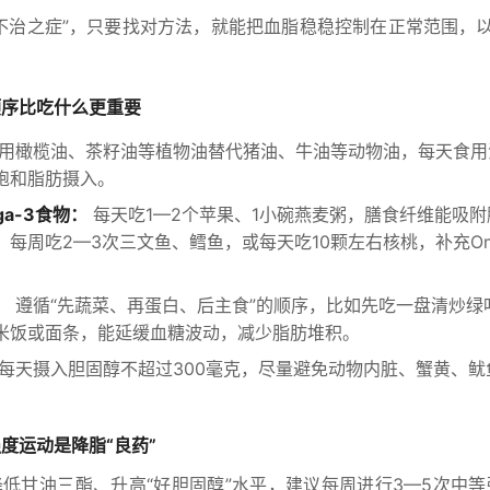
不治之症”，只要找对方法，就能把血脂稳稳控制在正常范围，
顺序比吃什么更重要
用橄榄油、茶籽油等植物油替代猪油、牛油等动物油，每天食用油
饱和脂肪摄入。
ga-3食物：
每天吃1—2个苹果、1小碗燕麦粥，膳食纤维能吸
每周吃2—3次三文鱼、鳕鱼，或每天吃10颗左右核桃，补充Om
。
：
遵循“先蔬菜、再蛋白、后主食”的顺序，比如先吃一盘清炒绿
米饭或面条，能延缓血糖波动，减少脂肪堆积。
每天摄入胆固醇不超过300毫克，尽量避免动物内脏、蟹黄、鱿
度运动是降脂“良药”
低甘油三酯、升高“好胆固醇”水平，建议每周进行3—5次中