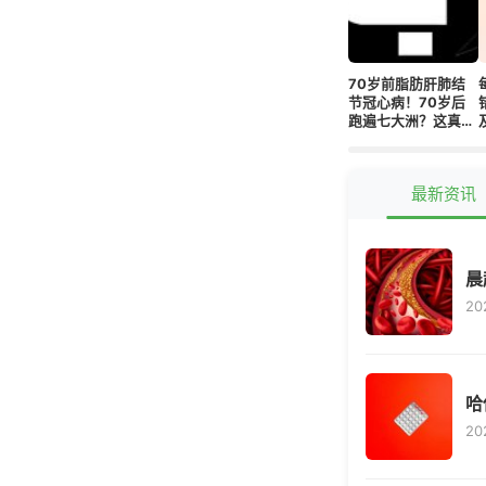
70岁前脂肪肝肺结
节冠心病！70岁后
跑遍七大洲？这真不
是奇迹而是可复制的
起点！
最新资讯
晨
20
哈
20