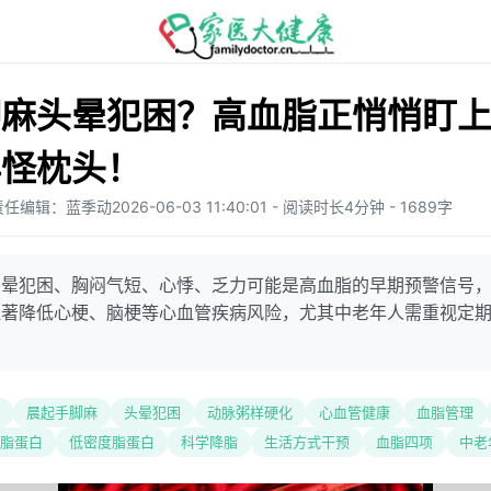
麻头晕犯困？高血脂正悄悄盯上
再怪枕头！
责任编辑：蓝季动
2026-06-03 11:40:01 - 阅读时长4分钟 - 1689字
头晕犯困、胸闷气短、心悸、乏力可能是高血脂的早期预警信号
显著降低心梗、脑梗等心血管疾病风险，尤其中老年人需重视定
晨起手脚麻
头晕犯困
动脉粥样硬化
心血管健康
血脂管理
脂蛋白
低密度脂蛋白
科学降脂
生活方式干预
血脂四项
中老