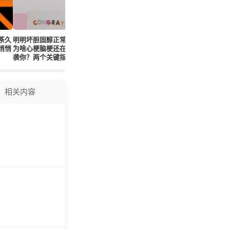
茶久
明明坏胆固醇正常！
吃他汀后暴瘦10斤？
体检报告吓哭你？医
为什么他
悄悄
为啥心梗脑梗还在偷
真凶可能根本不是他
生悄悄说这10个异常
5年？6个
袭你？两个关键指标
汀！
真不用慌！
偷在做的
正被90%人忽略！
相关内容
！