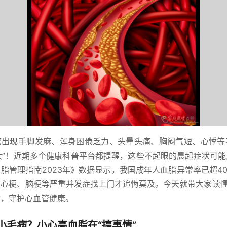
繁出现手脚发麻、浑身困倦乏力、头晕头痛、胸闷气短、心悸等
力大”！近期多个健康科普平台都提醒，这些不起眼的晨起症状可
脂管理指南2023年》数据显示，我国成年人血脂异常率已超4
心梗、脑梗等严重并发症找上门才追悔莫及。今天就带大家读懂
脂，守护心血管健康。
小毛病？小心高血脂在“搞事情”