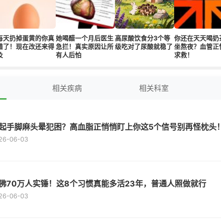
每天扔掉蛋黄的你真
她喝醋一个月后医生
高尿酸饮食分3个等
你还在天天喝奶
错了！现在改还来得
急拦！真实原因让所
级吃对了尿酸就稳了
坐熬夜？血管正
及
有人后怕
求救！
相关疾病
相关科室
起手脚麻头晕犯困？高血脂正悄悄盯上你这5个信号别再怪枕头
26-06-03
佛70万人实锤！这8个习惯真能多活23年，普通人照做就行
26-06-03