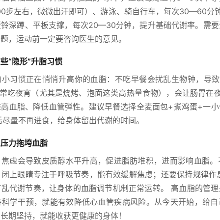
00步左右，微微出汗即可）、游泳、骑自行车，每次30—60分
铃深蹲、平板支撑，每次20—30分钟，提升基础代谢率。需
问题，运动前一定要咨询医生的意见。
些“隐形”升脂习惯
的小习惯正在悄悄升高你的血脂：不吃早餐会扰乱生物钟，导致“
；常吃夜宵（尤其是烧烤、泡面这类高热量食物），会让肠胃在
推高血脂、降低血管弹性。建议早餐选择全麦面包+煮鸡蛋+一小
后尽量不再进食，给身体留出代谢的时间。
让压力拖垮血脂
、焦虑会导致皮质醇水平升高，促进脂肪堆积，进而影响血脂。不
，闭上眼睛专注于呼吸节奏，能有效缓解焦虑；还要保持规律作息
打乱代谢节奏，让身体的血脂调节机制正常运转。 高血脂的管理
持科学干预，就能有效降低心血管疾病风险。从今天开始，给自
，长期坚持，就能收获更健康的身体！