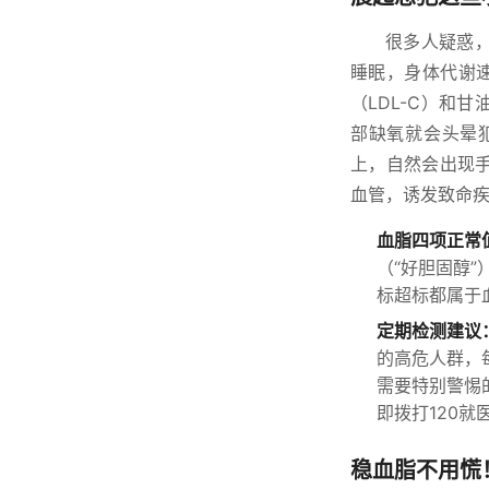
很多人疑惑
睡眠，身体代谢
（LDL-C）和
部缺氧就会头晕
上，自然会出现
血管，诱发致命疾
血脂四项正常
（“好胆固醇”）
标超标都属于
定期检测建议
的高危人群，
需要特别警惕
即拨打120
稳血脂不用慌