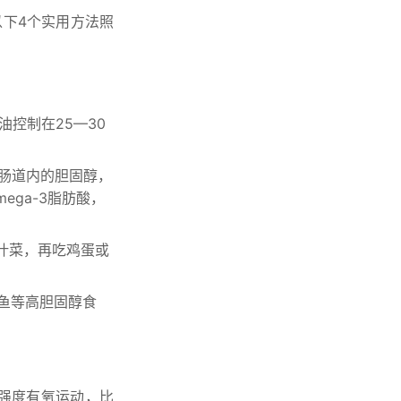
以下4个实用方法照
控制在25—30
附肠道内的胆固醇，
ega-3脂肪酸，
叶菜，再吃鸡蛋或
鱼等高胆固醇食
等强度有氧运动，比