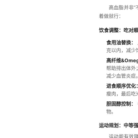
高血脂并非“
着做就行：
饮食调整：吃对
食用油替换：
克以内，减少
高纤维&Ome
帮助排出体外；
减少血管炎症
进食顺序优化
瘦肉，最后吃
胆固醇控制：
物。
运动规划：中等强
运动能有效降