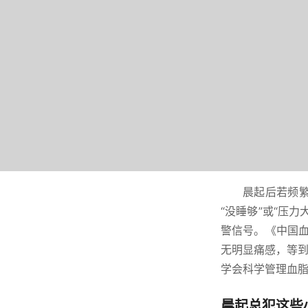
晨起后若频
“没睡够”或“压
警信号。《中国血
无明显痛感，等到
学会科学管理血
晨起总犯这些