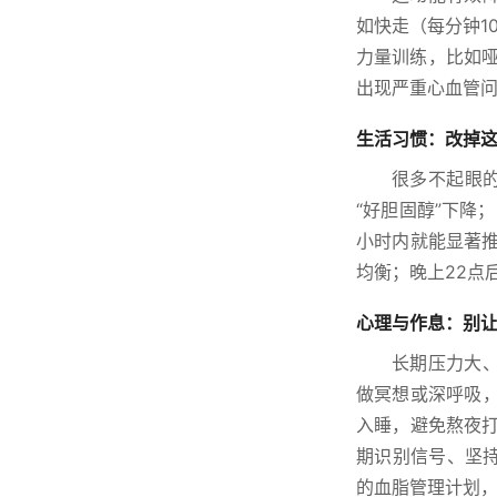
如快走（每分钟1
力量训练，比如哑
出现严重心血管
生活习惯：改掉这
很多不起眼
“好胆固醇”下降
小时内就能显著
均衡；晚上22点
心理与作息：别
长期压力大
做冥想或深呼吸
入睡，避免熬夜
期识别信号、坚
的血脂管理计划