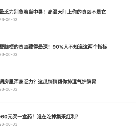
晕乏力别急着当中暑！高温天盯上你的真凶不是它
26-06-03
梗脑梗的真凶藏得最深！90%人不知道这两个指标
26-06-03
调房里浑身乏力？这瓜悄悄帮你排湿气护脾胃
26-06-03
960元买一盒药！谁在吃掉集采红利？
26-06-03