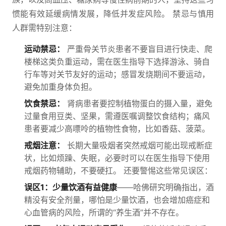
惯能有效延缓病情发展，降低并发症风险。 禁忌与慎用
人群需特别注意：
运动禁忌：
严重骨关节炎患者不要盲目进行快走、爬
楼梯这类负重运动，需在医生指导下选择游泳、骑自
行车等对关节友好的运动；感冒发烧期间不要运动，
避免加重身体负担。
饮食禁忌：
肾病患者要控制植物蛋白的摄入量，避免
过量食用豆类、坚果，需遵医嘱调整饮食结构；痛风
患者要减少高嘌呤的植物性食物，比如香菇、菠菜。
戒烟注意：
长期大量吸烟者突然戒烟可能出现戒断症
状，比如烦躁、失眠，必要时可以在医生指导下使用
戒烟药物辅助，不要硬扛。 还要警惕这些常见误区：
误区1：少量饮酒有益健康
——哈佛研究明确指出，酒
精没有安全剂量，哪怕是少量饮酒，也会增加癌症和
心血管病的风险，所谓的“养生酒”并不存在。