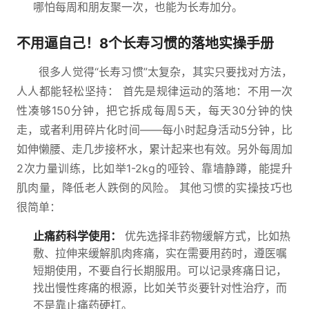
哪怕每周和朋友聚一次，也能为长寿加分。
不用逼自己！8个长寿习惯的落地实操手册
很多人觉得“长寿习惯”太复杂，其实只要找对方法，
人人都能轻松坚持： 首先是规律运动的落地：不用一次
性凑够150分钟，把它拆成每周5天，每天30分钟的快
走，或者利用碎片化时间——每小时起身活动5分钟，比
如伸懒腰、走几步接杯水，累计起来也有效。另外每周加
2次力量训练，比如举1-2kg的哑铃、靠墙静蹲，能提升
肌肉量，降低老人跌倒的风险。 其他习惯的实操技巧也
很简单：
止痛药科学使用：
优先选择非药物缓解方式，比如热
敷、拉伸来缓解肌肉疼痛，实在需要用药时，遵医嘱
短期使用，不要自行长期服用。可以记录疼痛日记，
找出慢性疼痛的根源，比如关节炎要针对性治疗，而
不是靠止痛药硬扛。