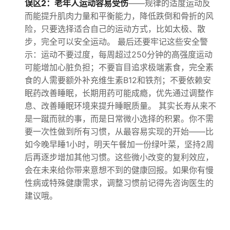
误区2：老年人运动容易受伤
——规律的适度运动反
而能提升肌肉力量和平衡能力，降低跌倒和骨折的风
险，只要选择适合自己的运动方式，比如太极、散
步，完全可以安全运动。 最后还要牢记这些安全警
示：运动不要过度，每周超过250分钟的高强度运动
可能增加心脏负担；不要盲目追求极端素食，完全素
食的人需要额外补充维生素B12和铁剂；不要依赖安
眠药改善睡眠，长期用药可能成瘾，优先通过调整作
息、改善睡眠环境来提升睡眠质量。 其实长寿从来不
是一蹴而就的事，而是日常微小选择的积累。你不需
要一次性做到所有习惯，从最容易实现的开始——比
如今晚早睡1小时，明天午餐加一份绿叶菜，坚持2周
后再逐步增加其他习惯。这些微小改变的复利效应，
会在未来给你带来意想不到的健康回报。如果你有慢
性病或特殊健康需求，调整习惯前记得先咨询医生的
建议哦。