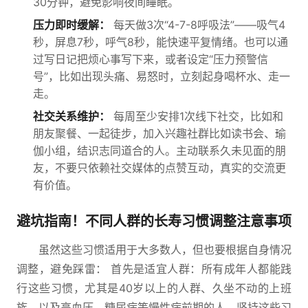
30分钟，避免影响夜间睡眠。
压力即时缓解：
每天做3次“4-7-8呼吸法”——吸气4
秒，屏息7秒，呼气8秒，能快速平复情绪。也可以通
过写日记把烦心事写下来，或者设定“压力预警信
号”，比如出现头痛、易怒时，立刻起身喝杯水、走一
走。
社交关系维护：
每周至少安排1次线下社交，比如和
朋友聚餐、一起徒步，加入兴趣社群比如读书会、瑜
伽小组，结识志同道合的人。主动联系久未见面的朋
友，不要只依赖社交媒体的点赞互动，真实的交流更
有价值。
避坑指南！不同人群的长寿习惯调整注意事项
虽然这些习惯适用于大多数人，但也要根据自身情况
调整，避免踩雷： 首先是适宜人群：所有成年人都能践
行这些习惯，尤其是40岁以上的人群、久坐不动的上班
族，以及高血压、糖尿病等慢性病前期的人，坚持这些习