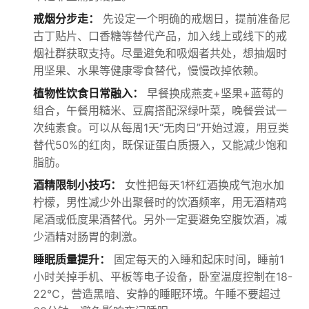
戒烟分步走：
先设定一个明确的戒烟日，提前准备尼
古丁贴片、口香糖等替代产品，加入线上或线下的戒
烟社群获取支持。尽量避免和吸烟者共处，想抽烟时
用坚果、水果等健康零食替代，慢慢改掉依赖。
植物性饮食日常融入：
早餐换成燕麦+坚果+蓝莓的
组合，午餐用糙米、豆腐搭配深绿叶菜，晚餐尝试一
次纯素食。可以从每周1天“无肉日”开始过渡，用豆类
替代50%的红肉，既保证蛋白质摄入，又能减少饱和
脂肪。
酒精限制小技巧：
女性把每天1杯红酒换成气泡水加
柠檬，男性减少外出聚餐时的饮酒频率，用无酒精鸡
尾酒或低度果酒替代。另外一定要避免空腹饮酒，减
少酒精对肠胃的刺激。
睡眠质量提升：
固定每天的入睡和起床时间，睡前1
小时关掉手机、平板等电子设备，卧室温度控制在18-
22℃，营造黑暗、安静的睡眠环境。午睡不要超过