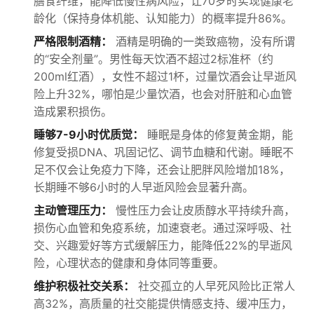
膳食纤维，能降低慢性病风险，让70岁时实现健康老
龄化（保持身体机能、认知能力）的概率提升86%。
严格限制酒精：
酒精是明确的一类致癌物，没有所谓
的“安全剂量”。男性每天饮酒不超过2标准杯（约
200ml红酒），女性不超过1杯，过量饮酒会让早逝风
险上升32%，哪怕是少量饮酒，也会对肝脏和心血管
造成累积损伤。
睡够7-9小时优质觉：
睡眠是身体的修复黄金期，能
修复受损DNA、巩固记忆、调节血糖和代谢。睡眠不
足不仅会让免疫力下降，还会让肥胖风险增加18%，
长期睡不够6小时的人早逝风险会显著升高。
主动管理压力：
慢性压力会让皮质醇水平持续升高，
损伤心血管和免疫系统，加速衰老。通过深呼吸、社
交、兴趣爱好等方式缓解压力，能降低22%的早逝风
险，心理状态的健康和身体同等重要。
维护积极社交关系：
社交孤立的人早死风险比正常人
高32%，高质量的社交能提供情感支持、缓冲压力，