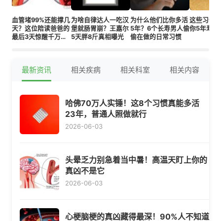
血管堵99%还能撑几
为啥自律达人一吃汉
为什么他们比你多活
这些习惯
天？这位陪读爸爸的
堡就肠胃崩？王嘉尔
5年？6个长寿男人偷
你5年寿命
最后3天惊醒千万家
5天胖8斤真相曝光
偷在做的日常习惯
长！
最新资讯
相关疾病
相关科室
相关内容
哈佛70万人实锤！这8个习惯真能多活
23年，普通人照做就行
2026-06-03
头晕乏力别急着当中暑！高温天盯上你的
真凶不是它
2026-06-03
心梗脑梗的真凶藏得最深！90%人不知道