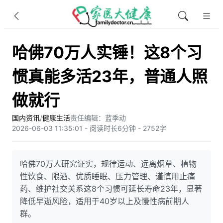
哈佛70万人实锤！这8个习
惯真能多活23年，普通人照
做就行
国内资讯
/
健康生活
责任编辑：蓝季动
2026-06-03 11:35:01 - 阅读时长6分钟 - 2752字
哈佛70万人研究证实，规律运动、远离烟草、植物
性饮食、限酒、优质睡眠、压力管理、谨慎用止痛
药、维护社交关系这8个习惯可延长寿命23年，显著
降低早逝风险，适用于40岁以上及慢性病前期人
群。