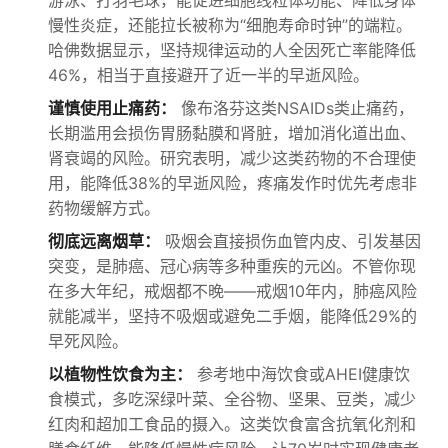
游泳、打羽毛球，能促进细胞线粒体功能、降低身体
慢性炎症，还能拉长被称为“细胞寿命时钟”的端粒。
哈佛数据显示，坚持规律运动的人全因死亡率能降低
46%，相当于直接避开了近一半的早逝风险。
谨慎使用止痛药：
像布洛芬这类NSAIDs类止痛药，
长期滥用会损伤胃肠黏膜和肾脏，增加消化道出血、
肾衰竭的风险。研究表明，减少这类药物的不合理使
用，能降低38%的早逝风险，疼痛发作时优先考虑非
药物缓解方式。
彻底远离烟草：
吸烟会直接损伤血管内皮、引发基因
突变，是肺癌、冠心病等多种重疾的元凶。不管你现
在多大年纪，戒烟都不晚——戒烟10年内，肺癌风险
就能减半，坚持不吸烟或避免二手烟，能降低29%的
早死风险。
以植物性饮食为主：
参考地中海饮食或AHEI健康饮
食模式，多吃深绿叶菜、全谷物、坚果、豆类，减少
红肉和超加工食品的摄入。这类饮食富含抗氧化剂和