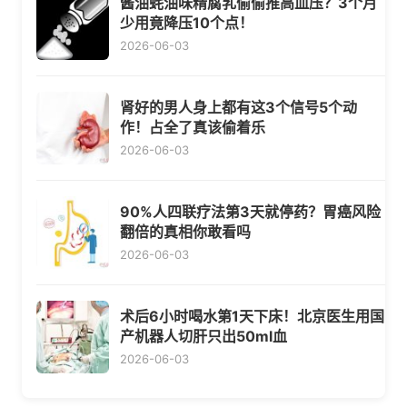
酱油蚝油味精腐乳偷偷推高血压？3个月
少用竟降压10个点！
2026-06-03
肾好的男人身上都有这3个信号5个动
作！占全了真该偷着乐
2026-06-03
90%人四联疗法第3天就停药？胃癌风险
翻倍的真相你敢看吗
2026-06-03
术后6小时喝水第1天下床！北京医生用国
产机器人切肝只出50ml血
2026-06-03