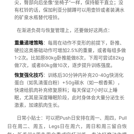
尖，臀部向后坐像“坐椅子”一样，保持躯干直立；没
有杠铃的话，保加利亚分腿蹲可以用壶铃或者装满水
的矿泉水瓶替代哑铃。
在渐进负荷与恢复管理上，还要做好这两点：
重量递增策略
：每周在动作不变形的前提下，卧推、
硬拉这类基础动作可增加2.5%的重量，或者每组多做
1-2次。比如原80kg卧推能做8次，下周可尝试82kg
做7次，或者80kg做10次，逐步提升训练强度。
恢复强化技巧
：训练后30分钟内补充20-40g快消化
蛋白（如乳清蛋白粉）+50g碳水（如一根香蕉），
快速给肌肉补充修复原料；每天保证7小时以上睡
眠，尤其是深度睡眠阶段，此时身体会大量分泌生长
激素，加速肌肉生长。
日常小贴士：可以把Push日安排在周一、周四，Pull
日在周二、周五，Legs日在周六，周日和周三留白恢