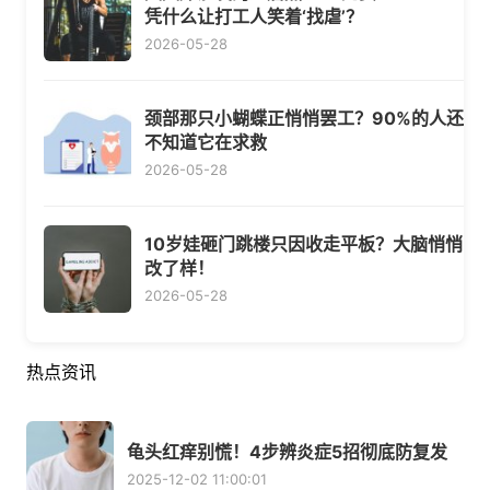
凭什么让打工人笑着‘找虐’？
2026-05-28
颈部那只小蝴蝶正悄悄罢工？90%的人还
不知道它在求救
2026-05-28
10岁娃砸门跳楼只因收走平板？大脑悄悄
改了样！
2026-05-28
热点资讯
龟头红痒别慌！4步辨炎症5招彻底防复发
2025-12-02 11:00:01