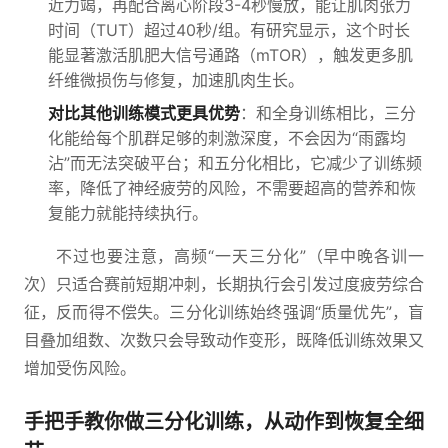
近力竭，再配合离心阶段3-4秒慢放，能让肌肉张力
时间（TUT）超过40秒/组。有研究显示，这个时长
能显著激活肌肥大信号通路（mTOR），触发更多肌
纤维微损伤与修复，加速肌肉生长。
对比其他训练模式更具优势
：和全身训练相比，三分
化能给每个肌群足够的刺激深度，不会因为“雨露均
沾”而无法突破平台；和五分化相比，它减少了训练频
率，降低了神经疲劳的风险，不需要超高的营养和恢
复能力就能持续执行。
不过也要注意，高频“一天三分化”（早中晚各训一
次）只适合赛前短期冲刺，长期执行会引发过度疲劳综合
征，反而得不偿失。三分化训练始终强调“质量优先”，盲
目叠加组数、次数只会导致动作变形，既降低训练效果又
增加受伤风险。
手把手教你做三分化训练，从动作到恢复全细