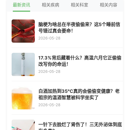
最新资讯
相关疾病
相关科室
相关内容
脑梗为啥总在半夜偷偷来？这5个睡前信
号错过真会要命！
2026-05-28
17.3%背后藏着什么？高温六月它正偷偷
改写你的命运！
2026-05-28
白酒加热到35℃真的会偷偷变健康？老
祖宗的温酒智慧被科学坐实了
2026-05-28
一针下去脸烂了肾伤了！三无外泌体到底