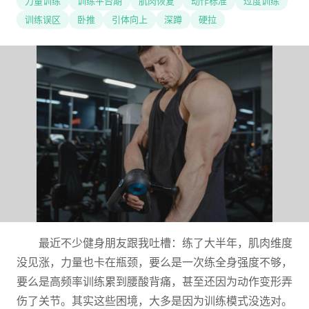
力量训练
训练平台期
肌肉恢复
动作标准
过度训练
训练误区
卧推
引体向上
深蹲
硬拉
最近不少健身朋友跟我吐槽：练了大半年，肌肉维度
没见涨，力量也卡在瓶颈，要么是一次练全身强度不够，
要么是高频率训练累到腰酸背痛，甚至还因为动作变形弄
伤了关节。其实这些困境，大多是因为训练模式没选对。