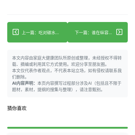
上一篇：吃对碳水真能1个月年轻3.5岁？老人身体减龄有实锤
下一篇：谁在纵容劝个烟反被怼？深圳公交站台和上海迪士尼刚发生的冲突真相！
本文内容由家庭大健康团队所原创或整理，未经授权不得转
载、摘编或利用其它方式使用。欢迎分享至朋友圈。
本文仅代表作者观点，不代表本站立场，如有侵权请联系我
们删除。
AI内容声明：
本页内容撰写过程部分涉及AI（包括且不限于
题材，素材，提纲的搜集与整理），请注意甄别。
猜你喜欢