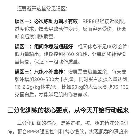
还要避开这些常见误区：
误区一：必须练到力竭才有效
：RPE8已经接近极限，
过度追求力竭会导致动作变形，反而容易受伤，还会
影响后续训练质量。
误区二：组间休息越短越好
：组间休息不足60秒会降
低力量输出，建议控制在60-90秒，让肌肉和神经适
当恢复，保证下一组动作质量。
误区三：只练不补营养
：增肌需要热量盈余，每天要
额外增加300-500大卡热量，同时蛋白质摄入量达到
1.6-2.2g/kg体重/天，比如60kg的人每天要吃96-132
克蛋白质，才能满足肌肉修复需求。
三分化训练的核心要点，从今天开始行动起来
三分化训练的核心，是通过推、拉、腿的精准分块训
练，配合RPE8强度控制和离心慢放，实现肌群的深度刺