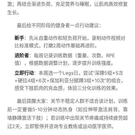
激；再结合渐进负荷、充足营养与睡眠，让肌肉高效修复
生长。
最后给不同阶段的健身者一点行动建议：
新手
：先从自重动作和轻负荷开始，录制动作视频对
比标准模式，打磨2周动作基础再进阶。
进阶者
：每周记录训练数据（重量、次数、RPE
值），根据数据调整计划，逐步提升训练强度。
立即行动
：本周选一个Legs日，尝试“深蹲5组×5次
+硬拉4组×6次+保加利亚分腿蹲3组×10次”的组合，
感受下肢肌肉的充血感，体验三分化训练的效果。
最后提醒大家：关节不稳定人群不适合该计划，训练
前一定要做5-10分钟动态热身（如拉伸带激活肩背、靠
墙静蹲激活下肢）；若训练中出现关节疼痛或持续疲劳超
过2天，立即暂停并咨询专业教练或运动医学医师。