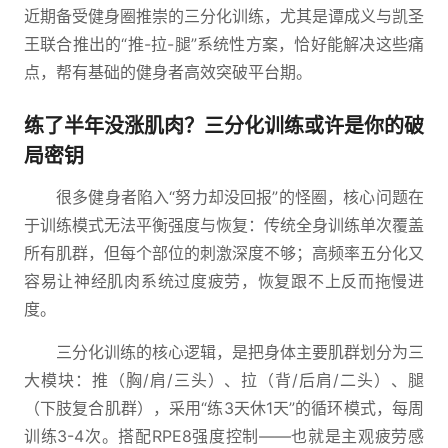
近期备受健身圈推崇的三分化训练，尤其是谭成义与凯圣
王联合推出的“推-拉-腿”系统性方案，恰好能解决这些痛
点，帮有基础的健身者高效突破平台期。
练了半年没涨肌肉？三分化训练或许是你的破
局密钥
很多健身者陷入“努力却没回报”的怪圈，核心问题在
于训练模式无法平衡强度与恢复：传统全身训练单次覆盖
所有肌群，但每个部位的刺激深度不够；高频率五分化又
容易让神经肌肉系统过度疲劳，恢复跟不上反而拖慢进
度。
三分化训练的核心逻辑，是把身体主要肌群划分为三
大模块：推（胸/肩/三头）、拉（背/后肩/二头）、腿
（下肢复合肌群），采用“练3天休1天”的循环模式，每周
训练3-4次。搭配RPE8强度控制——也就是主观疲劳感