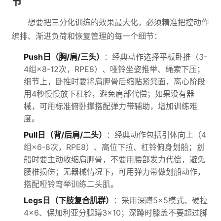
节
想要把三分化训练的效果最大化，必须精准把控动作
编排、渐进负荷和恢复管理的每一个细节：
Push日（胸/肩/三头）
：经典动作选择平板卧推（3-
4组×8-12次，RPE8）、哑铃坐姿推举、绳索下压；
细节上，卧推时要将肩胛骨后缩贴紧凳面，离心阶段
用4秒慢慢放下杠铃，避免肩部代偿；如果没有器
械，可用标准俯卧撑搭配弹力带辅助，增加训练难
度。
Pull日（背/后肩/二头）
：经典动作包括引体向上（4
组×6-8次，RPE8）、高位下拉、杠铃俯身划船；划
船时要主动收缩肩胛骨，不要用腰部发力代偿，避免
腰椎损伤；无器械情况下，可用弹力带做划船动作，
搭配哑铃弯举训练二头肌。
Legs日（下肢复合肌群）
：采用深蹲5×5模式、硬拉
4×6、保加利亚分腿蹲3×10；深蹲时膝盖不要超过脚