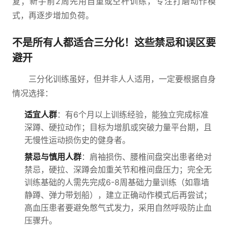
复；新手前2周先用自重或空杆训练，专注打磨动作模
式，再逐步增加负荷。
不是所有人都适合三分化！这些禁忌和误区要
避开
三分化训练虽好，但并非人人适用，一定要根据自身
情况选择：
适宜人群
：有6个月以上训练经验，能独立完成标准
深蹲、硬拉动作；目标为增肌或突破力量平台期，且
无慢性运动损伤史的健身者。
禁忌与慎用人群
：肩袖损伤、腰椎间盘突出患者绝对
禁忌，硬拉、深蹲会加重关节和椎间盘压力；完全无
训练基础的人需先完成6-8周基础力量训练（如靠墙
静蹲、弹力带划船），建立正确动作模式后再尝试；
高血压患者要避免憋气式发力，采用自然呼吸防止血
压骤升。