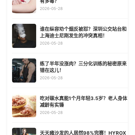
有多毒？
2026-05-28
谁在纵容劝个烟反被怼？深圳公交站台和
上海迪士尼刚发生的冲突真相！
2026-05-28
练了半年没涨肉？三分化训练的秘密原来
错在这儿！
2026-05-28
吃对碳水真能1个月年轻3.5岁？老人身体
减龄有实锤
2026-05-28
天天瘫沙发的人居然98%完赛！HYROX