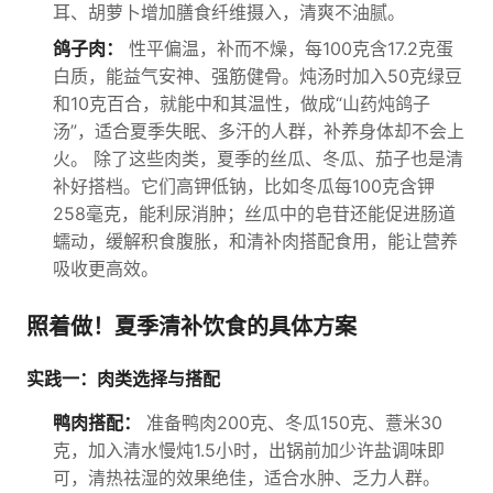
耳、胡萝卜增加膳食纤维摄入，清爽不油腻。
鸽子肉：
性平偏温，补而不燥，每100克含17.2克蛋
白质，能益气安神、强筋健骨。炖汤时加入50克绿豆
和10克百合，就能中和其温性，做成“山药炖鸽子
汤”，适合夏季失眠、多汗的人群，补养身体却不会上
火。 除了这些肉类，夏季的丝瓜、冬瓜、茄子也是清
补好搭档。它们高钾低钠，比如冬瓜每100克含钾
258毫克，能利尿消肿；丝瓜中的皂苷还能促进肠道
蠕动，缓解积食腹胀，和清补肉搭配食用，能让营养
吸收更高效。
照着做！夏季清补饮食的具体方案
实践一：肉类选择与搭配
鸭肉搭配：
准备鸭肉200克、冬瓜150克、薏米30
克，加入清水慢炖1.5小时，出锅前加少许盐调味即
可，清热祛湿的效果绝佳，适合水肿、乏力人群。