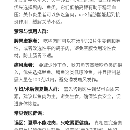
尤其是中老年人、久坐办公室的上班族。高血压患者
优先选择鸭肉、鱼类，它们低钠高钾有助于稳定血
压；关节炎患者可以多吃鱼肉，ω-3脂肪酸能起到抗
炎作用，缓解关节不适。
禁忌与慎用人群：
脾胃虚寒者：
吃鸭肉时可以在汤里加2片生姜调和寒
性，或者改选性平的鸽子肉，避免空腹食用冷性食
材，防止肠胃不适。
痛风患者：
要减少沙丁鱼、秋刀鱼等高嘌呤鱼类的摄
入，优先选择鲈鱼、鳕鱼这类低嘌呤鱼，并且控制总
摄入量在100克以内，避免诱发痛风发作。
孕妇/术后恢复期人群：
需先咨询医生调整蛋白质来
源，建议以鱼肉为主，避免生食，确保饮食安全，促
进身体恢复。
常见误区辟谣：
误区：夏季不能吃肉，只吃素更健康。
真相是完全素