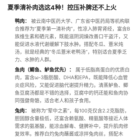
夏季清补肉选这4种！控压补脾还不上火
鸭肉：
被云南中医药大学、广东省中医药局等机构联
合推荐为“夏季第一清补肉”，性凉入肺胃肾经，富含B
族维生素和硒元素，既能滋阴润燥改善口干盗汗，又
能促进水液代谢缓解下肢水肿。搭配冬瓜、薏米炖
汤，就是经典的“冬瓜薏米老鸭汤”，特别适合夏季乏
力、水肿的人群。
鱼肉（鲫鱼、鲈鱼优先）：
属于低脂高蛋白的优质白
肉，富含ω-3脂肪酸、DHA和EPA，既能降低心血管
炎症风险，又能促进脑代谢提升精力。清蒸鲈鱼、鲫
鱼豆腐汤都是不错的选择，豆腐中的钙还能和鱼肉协
同强健骨骼，适合老人和孩子食用。
兔肉：
被称为“荤中之素”，每100克仅含2.2克脂肪，
胆固醇含量极低，还富含赖氨酸、精氨酸等接近人体
需求的氨基酸，能凉血解毒、健脾补中，提升肌肉修
复效率。推荐白灼兔肉蘸酱或凉拌兔肉丝，搭配木