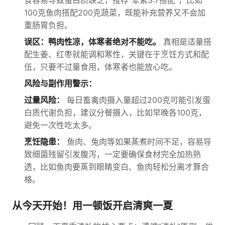
食容易导致蛋白质缺乏，推荐“荤素3:7搭配”，比如
100克鱼肉搭配200克蔬菜，既能补充营养又不会加
重肠胃负担。
误区：鸭肉性凉，体寒者绝对不能吃。
真相是适量搭
配生姜、红枣就能调和寒性，关键在于烹饪方式和配
伍，只要不过量食用，体寒者也能放心吃。
风险与副作用警示：
过量风险：
每日畜禽肉摄入量超过200克可能引发蛋
白质代谢负担，建议分餐摄入，比如早晚各100克，
避免一次性吃太多。
烹饪隐患：
鱼肉、兔肉等如果蒸煮时间不足，容易导
致细菌残留引发腹泻，一定要确保食材完全加热熟
透，比如鱼肉要蒸到眼睛变白、鱼肉轻松分离才算合
格。
从今天开始！用一顿饭开启清爽一夏