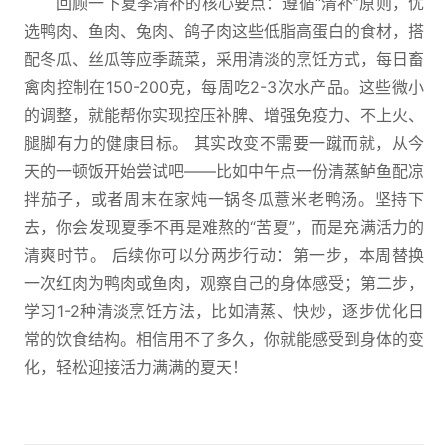
回顾一下夏季清补的核心要点：遵循“清补”原则，优
选鸭肉、鱼肉、兔肉、鸽子肉这些低脂高蛋白的食材，搭
配冬瓜、丝瓜等应季蔬菜，采用清淡的烹饪方式，每日畜
禽肉控制在150-200克，每周吃2-3次水产品。这些微小
的调整，就能帮你实现控压补脾、增强免疫力、不上火、
腿脚有力的健康目标。 其实改变不需要一蹴而就，从今
天的一顿饭开始尝试吧——比如中午点一份清蒸鲈鱼配凉
拌茄子，或者周末在家炖一锅冬瓜薏米老鸭汤。坚持下
去，你会发现夏季不再是难熬的“苦夏”，而是充满活力的
清爽时节。 后续你可以分两步行动：第一步，本周替换
一次红肉为鸭肉或鱼肉，观察自己的身体感受；第二步，
学习1-2种清淡烹饪方法，比如清蒸、快炒，逐步优化日
常的饮食结构。相信用不了多久，你就能感受到身体的变
化，轻松迎接活力满满的夏天！