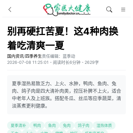
别再硬扛苦夏！这4种肉换
着吃清爽一夏
国内资讯
/
四季养生
责任编辑：蓝季动
2026-07-08 11:25:01 - 阅读时长6分钟 - 2629字
夏季湿热易致乏力、上火、水肿，鸭肉、鱼肉、兔
肉、鸽子肉是四大清补肉类，控压补脾不上火，适合
中老年人及上班族。搭配冬瓜、丝瓜等应季蔬菜，清
淡蒸煮更利健康。
夏季清补
鸭肉
鱼肉
兔肉
鸽子肉
湿热体质