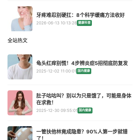
牙疼难忍别硬扛：8个科学缓痛方法收好
2026-06-13 10:13:28
健康科普
全站热文
龟头红痒别慌！4步辨炎症5招彻底防复发
2025-12-02 11:00:01
国内健康
肚子咕咕叫？别以为只是饿了，可能是身体
在求救！
2025-12-30 09:55:01
国内健康
一管扶他林竟成隐患？90%人第一步就错
了！