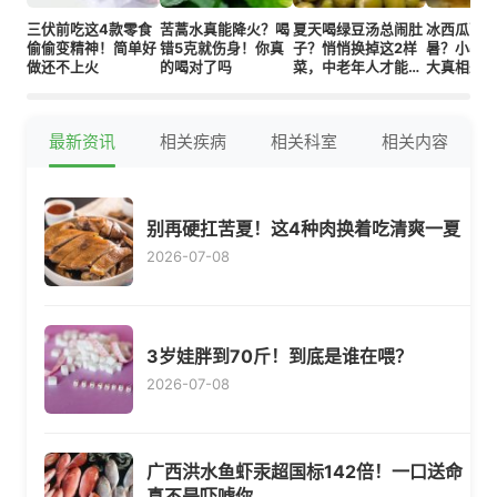
三伏前吃这4款零食
苦蒿水真能降火？喝
夏天喝绿豆汤总闹肚
冰西瓜配
偷偷变精神！简单好
错5克就伤身！你真
子？悄悄换掉这2样
暑？小暑伤
做还不上火
的喝对了吗
菜，中老年人才能走
大真相来
路带风
最新资讯
相关疾病
相关科室
相关内容
别再硬扛苦夏！这4种肉换着吃清爽一夏
2026-07-08
3岁娃胖到70斤！到底是谁在喂？
2026-07-08
广西洪水鱼虾汞超国标142倍！一口送命
真不是吓唬你