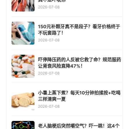
2026-07-08
150元补颗牙真不是段子？看牙价格终于
不玩套路了！
2026-07-08
吓停降压药的人反被它救了命？规范服药
让肾衰风险直降47%！
2026-07-08
小暑上蒸下煮？每天10分钟拍揉按+吃喝
三样清爽一夏
2026-07-08
老人脑梗后突然嚼空气？吓一跳！这4个