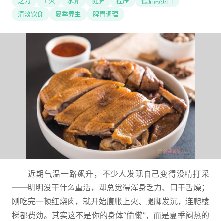
乏力
上火
水肿
健脾
控压
低脂高蛋白
清淡饮食
夏季养生
脾胃调理
近期气温一路飙升，不少人发现自己变得没精打采
——明明没干什么重活，却总觉得浑身乏力、口干舌燥；
刚吃完一顿红烧肉，就开始腹胀上火、腿脚发沉，连爬楼
梯都费劲。其实这不是你的身体“偷懒”，而是夏季闷热的