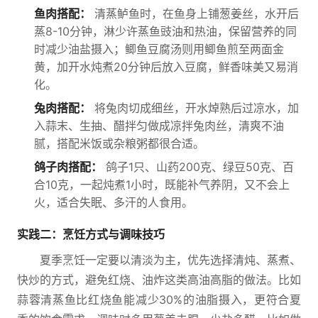
鱼肉搭配：
清蒸鲈鱼时，在鱼身上铺葱姜丝，水开后
蒸8-10分钟，淋少许蒸鱼豉油和热油，保留营养的同
时减少油盐摄入；鲫鱼豆腐汤则用鲫鱼煎至两面金
黄，加开水炖煮20分钟后放入豆腐，鲜香味美又易消
化。
兔肉搭配：
将兔肉切成细丝，开水焯熟后过凉水，加
入蒜末、生抽、醋拌匀做成凉拌兔肉丝，清爽不油
腻，搭配米饭或杂粮粥都很合适。
鸽子肉搭配：
鸽子1只、山药200克、绿豆50克、百
合10克，一起炖煮1小时，既能补气养阴，又不会上
火，适合失眠、多汗的人食用。
实践二：烹饪方式与调味技巧
夏季烹饪一定要以清淡为主，优先选择清炖、蒸煮、
快炒的方式，避免红烧、油炸这类高油高脂的做法。比如
蒜蓉清蒸鱼比红烧鱼能减少30%的油脂摄入，更符合夏