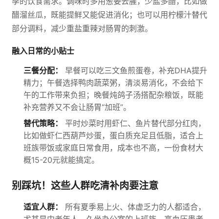
季的饮食需求。调味时多用葱姜去腥，少盐多醋，比如做
醋溜丝瓜，既能提鲜又能促进消化；也可以用柠檬汁替代
部分调料，减少重盐重辣对肠胃的刺激。
融入日常的小贴士
三餐分配：
早餐可以吃三文鱼煎蛋卷，补充DHA提升
精力；午餐选择鸭肉蔬菜粥，清淡易消化，不会给下
午的工作带来负担；晚餐炖鸽子汤搭配杂粮饭，既能
补充营养又不会让肠胃“加班”。
替代策略：
平时炒菜时用虾仁、鱼片替代部分红肉，
比如做虾仁西葫芦炒蛋，蛋白质充足且低脂，适合上
班族带饭或家庭日常食用，成本也不高，一份食材大
概15-20元就能搞定。
别踩坑！这些人群吃清补肉要注意
适宜人群：
所有夏季易上火、体虚乏力的人都适合，