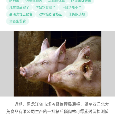
耐药菌
伪膜性肠炎
过敏性休克
肠道菌群失衡
儿童食品安全
孕妇饮食安全
肝肾功能不全
高温烹饪去残留
动物检疫合格证
休药期违规
全链条监管
近期，黑龙江省市场监督管理局通报，望奎双汇北大
荒食品有限公司生产的一批猪后鞧肉林可霉素残留检测值