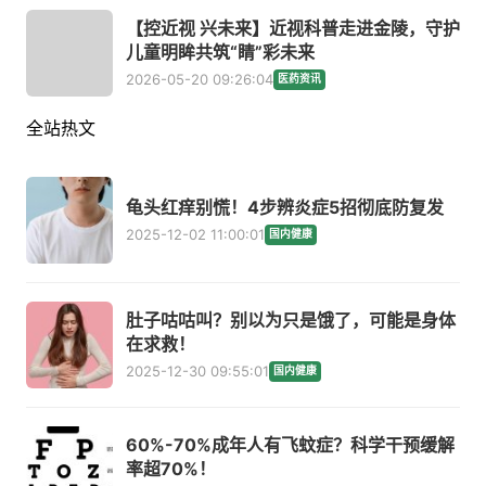
【控近视 兴未来】近视科普走进金陵，守护
儿童明眸共筑“睛”彩未来
2026-05-20 09:26:04
医药资讯
全站热文
龟头红痒别慌！4步辨炎症5招彻底防复发
2025-12-02 11:00:01
国内健康
肚子咕咕叫？别以为只是饿了，可能是身体
在求救！
2025-12-30 09:55:01
国内健康
60%-70%成年人有飞蚊症？科学干预缓解
率超70%！