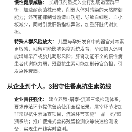
慢性健康威胁：
长期低剂量摄入会打乱肠道菌群平
衡，加速耐药菌株形成，削弱人体对感染的天然防御
能力；还可能抑制骨髓造血功能，导致白细胞、血小
板减少，同时引发肝酶指标异常，加重肝脏代谢负
担。
特殊人群风险放大：
儿童与孕妇发育中的器官对毒素
更敏感，残留可能影响免疫系统发育，孕妇摄入还可
能增加早产或胎儿畸形风险；肝肾功能不全的慢性病
患者代谢能力弱，残留抗生素可能加剧器官负担，引
发急性衰竭。
从企业到个人，3招守住餐桌抗生素防线
企业责任强化：
建立养殖-屠宰-流通三级检测体系，
要求养殖环节提供兽药使用全程记录，屠宰环节增加
非常规抗生素筛查项目，流通环节实施"一品一码"追
溯系统；推广便携式兽药残留检测仪等快速检测设
备，实现生产线实时监测。