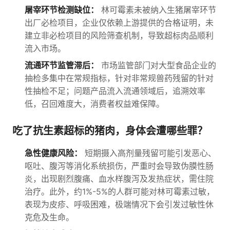
屠宰环节检测缺位：
林可霉素未被纳入生猪屠宰环节
出厂必检项目，企业仅依赖上游提供的合格证明，未
建立非必检项目的风险筛查机制，导致超标肉品顺利
流入市场。
流通环节监管滞后：
市场监管部门对大型食品企业的
抽检多集中在常规指标，针对非常规兽药残留的针对
性抽检不足；问题产品流入流通领域后，追溯效率
低，召回难度大，消费者权益难保障。
吃了抗生素超标的猪肉，身体会遭哪些罪？
急性健康风险：
短期摄入高剂量残留可能引发恶心、
呕吐、腹泻等消化系统损伤，严重时会导致伪膜性肠
炎，出现剧烈腹痛、血水样腹泻及发热症状，需住院
治疗。此外，约1%-5%的人群可能对林可霉素过敏，
表现为皮疹、呼吸困难，极端情况下会引发过敏性休
克危及生命。