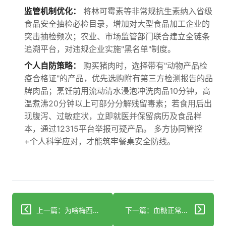
监管机制优化：
将林可霉素等非常规抗生素纳入省级
食品安全抽检必检目录，增加对大型食品加工企业的
突击抽检频次；农业、市场监管部门联合建立全链条
追溯平台，对违规企业实施"黑名单"制度。
个人自防策略：
购买猪肉时，选择带有"动物产品检
疫合格证"的产品，优先选购附有第三方检测报告的品
牌肉品；烹饪前用流动清水浸泡冲洗肉品10分钟，高
温煮沸20分钟以上可部分分解残留毒素；若食用后出
现腹泻、过敏症状，立即就医并保留病历及食品样
本，通过12315平台举报可疑产品。 多方协同管控
+个人科学应对，才能筑牢餐桌安全防线。
上一篇：为啥梅西没撞就倒？39岁老将突然按腿离场不是伤是求救
下一篇：血糖正常为啥还突发脑梗？真凶竟是天天吃的它！