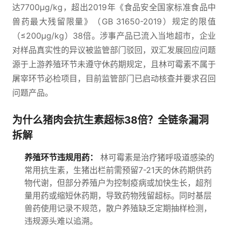
达7700μg/kg，超出2019年《食品安全国家标准食品中
兽药最大残留限量》（GB 31650-2019）规定的限值
（≤200μg/kg）38倍。涉事产品已流入当地超市，企业
对样品真实性的异议被监管部门驳回，双汇发展回应问题
源于上游养殖环节未遵守休药期规定，且林可霉素不属于
屠宰环节必检项目，目前监管部门已启动核查并要求召回
问题产品。
为什么猪肉会抗生素超标38倍？全链条漏洞
拆解
养殖环节违规用药：
林可霉素是治疗猪呼吸道感染的
常用抗生素，生猪出栏前需预留7-21天的休药期供药
物代谢，但部分养殖户为控制疫病或加快生长，超剂
量用药或缩短休药期，导致药物残留超标。同时基层
兽药使用记录不规范，散户养殖缺乏定期抽样检测，
违规源头难以追溯。