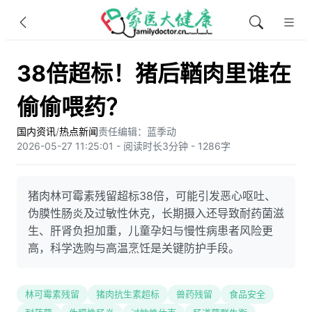
38倍超标！猪后鞧肉里谁在
偷偷喂药？
国内资讯
/
热点新闻
责任编辑：蓝季动
2026-05-27 11:25:01 - 阅读时长3分钟 - 1286字
猪肉林可霉素残留超标38倍，可能引发恶心呕吐、
伪膜性肠炎及过敏性休克，长期摄入还导致耐药菌滋
生、肝肾负担加重，儿童孕妇与慢性病患者风险更
高，科学选购与高温烹饪是关键防护手段。
林可霉素残留
猪肉抗生素超标
兽药残留
食品安全