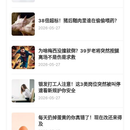
38倍超标！猪后鞧肉里谁在偷偷喂药？
2026-05-27
为啥梅西没撞就倒？39岁老将突然按腿
离场不是伤是求救
2026-05-27
银发打工人注意！这3类岗位突然被叫停
速看新规护你安全
2026-05-27
每天扔掉蛋黄的你真错了！现在改还来得
及