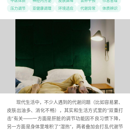
中医体质
神经内分泌
皮肤屏障
营养干预
作息管理
压力调节
亚健康调理
环境适应
代谢异常
体质辨识
现代生活中，不少人遇到的代谢问题（比如容易累、
皮肤出油多、消化不畅），其实和生活方式里的“双重打
击”有关——一方面是肝脏的调节功能因不良习惯下降，
另一方面是身体里堆积了“湿热”，两者叠加会打乱代谢节