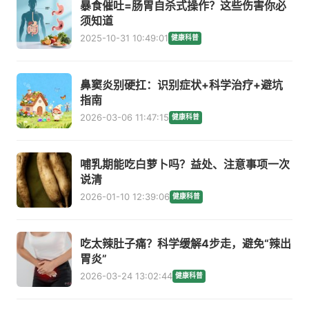
暴食催吐=肠胃自杀式操作？这些伤害你必
须知道
2025-10-31 10:49:01
健康科普
鼻窦炎别硬扛：识别症状+科学治疗+避坑
指南
2026-03-06 11:47:15
健康科普
哺乳期能吃白萝卜吗？益处、注意事项一次
说清
2026-01-10 12:39:06
健康科普
吃太辣肚子痛？科学缓解4步走，避免“辣出
胃炎”
2026-03-24 13:02:44
健康科普