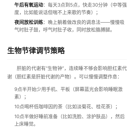
午后有氧运动
：每天3点到5点，快走30分钟（中等强
度，比如能说话但喘不上来歌的节奏）；
夜间放松训练
：晚上躺着做改良的调息法——慢慢吸
气时肚子鼓，呼气时肚子收，同时放松胳膊腿。
生物节律调节策略
肝脏的代谢有“生物钟”，连续睡不够会影响胆红素代
谢（胆红素是肝脏代谢的产物）。可以慢慢调整作息：
9点半开始少用手机、平板（屏幕蓝光会影响睡眠激
素）；
10点喝杯低咖啡因的茶（比如淡菊花、桂花茶）；
10点半做好睡前准备（比如洗脸、涂护肤品），然后
上床睡觉。