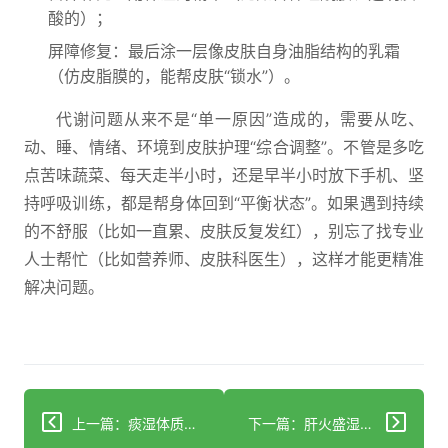
酸的）；
屏障修复：最后涂一层像皮肤自身油脂结构的乳霜
（仿皮脂膜的，能帮皮肤“锁水”）。
代谢问题从来不是“单一原因”造成的，需要从吃、
动、睡、情绪、环境到皮肤护理“综合调整”。不管是多吃
点苦味蔬菜、每天走半小时，还是早半小时放下手机、坚
持呼吸训练，都是帮身体回到“平衡状态”。如果遇到持续
的不舒服（比如一直累、皮肤反复发红），别忘了找专业
人士帮忙（比如营养师、皮肤科医生），这样才能更精准
解决问题。
上一篇：痰湿体质夏季养生：科学调理的三大核心指南
下一篇：肝火盛湿气重致头痛便秘？中医调理+生活指南帮你改善