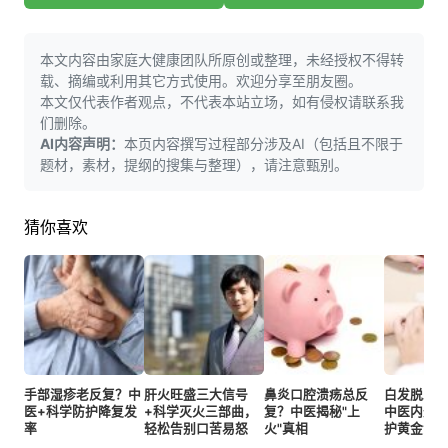
本文内容由家庭大健康团队所原创或整理，未经授权不得转
载、摘编或利用其它方式使用。欢迎分享至朋友圈。
本文仅代表作者观点，不代表本站立场，如有侵权请联系我
们删除。
AI内容声明：
本页内容撰写过程部分涉及AI（包括且不限于
题材，素材，提纲的搜集与整理），请注意甄别。
猜你喜欢
手部湿疹老反复？中
肝火旺盛三大信号
鼻炎口腔溃疡总反
白发脱发
医+科学防护降复发
+科学灭火三部曲，
复？中医揭秘"上
中医内外
率
轻松告别口苦易怒
火"真相
护黄金法