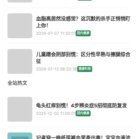
血脂高居然没感觉？这沉默的杀手正悄悄盯
上你！
2026-07-07 11:30:01
国内健康
儿童蹭会阴部别慌：区分性早熟与擦腿综合
征
2026-07-13 08:20:36
健康科普
全站热文
龟头红痒别慌！4步辨炎症5招彻底防复发
2025-12-02 11:00:01
国内健康
记者穿一晚纸尿裤血里查出毒！宝宝血液浓