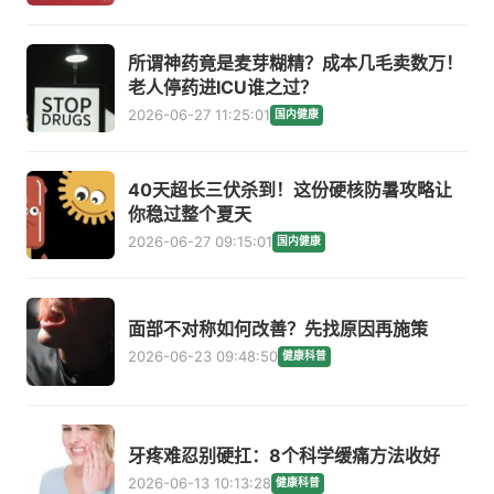
所谓神药竟是麦芽糊精？成本几毛卖数万！
老人停药进ICU谁之过？
2026-06-27 11:25:01
国内健康
40天超长三伏杀到！这份硬核防暑攻略让
你稳过整个夏天
2026-06-27 09:15:01
国内健康
面部不对称如何改善？先找原因再施策
2026-06-23 09:48:50
健康科普
牙疼难忍别硬扛：8个科学缓痛方法收好
2026-06-13 10:13:28
健康科普