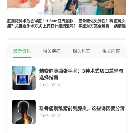
肛周脓肿术后会得肛
1-1.5cm肛周脓肿，
筋骨硬化失弹性？科
肛乳头瘤
瘘？关键看手术方式
上药打针能消退吗？
学应对方案全解析
病情选2类
最新资讯
相关疾病
相关科室
相关内容
精索静脉曲张手术：3种术式切口差异与
选择指南
2026-07-02
耻骨痛别乱猜前列腺炎，这些诱因要分清
2026-07-02