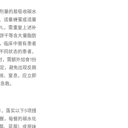
准剂量的易吸收碳水
、适量蜂蜜或适量
/L，需重复上述补
饼干等含大量脂肪
，临床中曾有患者
不同状态的患者，
时，需额外加食1份
稳定，避免出现反跳
咳、窒息，应立即
范急救。
，落实以下5项措
餐，每餐的碳水化
莓、蓝莓）或原味