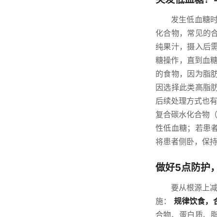
发生低血糖时
化合物，常见的
纯果汁，摄入后需
糖操作，直到血
的食物，因为脂
因选择此类高脂
后续处理方式也有
复合碳水化合物（
性低血糖；若患
将患者侧卧，保
做好5点防护
要从根源上
施：
规律饮食，
合物、蛋白质、