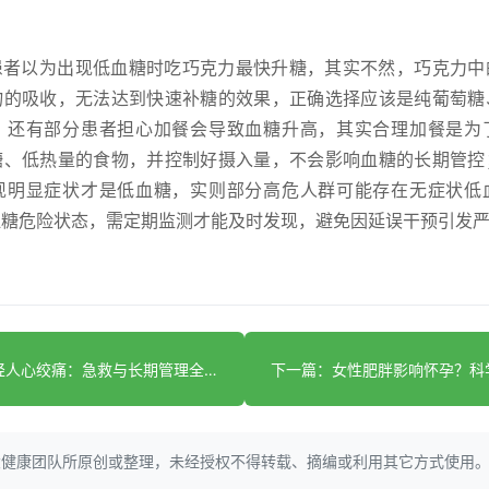
患者以为出现低血糖时吃巧克力最快升糖，其实不然，巧克力中
物的吸收，无法达到快速补糖的效果，正确选择应该是纯葡萄糖
；还有部分患者担心加餐会导致血糖升高，其实合理加餐是为
糖、低热量的食物，并控制好摄入量，不会影响血糖的长期管控
现明显症状才是低血糖，实则部分高危人群可能存在无症状低
血糖危险状态，需定期监测才能及时发现，避免因延误干预引发
上一篇：年轻人心绞痛：急救与长期管理全攻略
大健康团队所原创或整理，未经授权不得转载、摘编或利用其它方式使用