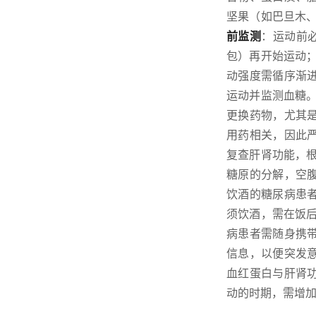
坚果（如巴旦木
前监测
：运动前必
包）再开始运动；
动强度需循序渐
运动并监测血糖
更换药物，尤其
用药相关，因此
复查肝肾功能，
糖原的分解，空
饮酒的糖尿病患
须饮酒，需在饭
病患者需随身携
信息，以便突发
血红蛋白与肝肾
动的时期，需增