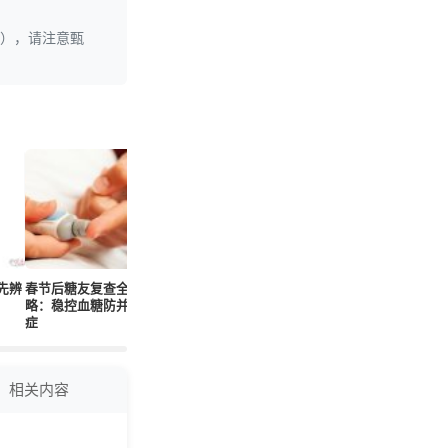
理），请注意甄
先辨
春节后糖友复查全攻
识别血糖升高信号：
便秘别乱挂号！按症
单侧腿脚
略：稳控血糖防并发
早干预防并发症
状选科更高效
态：脑梗
症
信号
相关内容