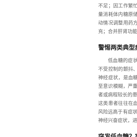
不足；因工作繁
量消耗体内糖原
动情况调整用药
充；合并肝肾功
警惕两类典型
低血糖的症
不受控制的颤抖
神经症状，是血
至意识模糊，严
者或病程较长的患
这类患者往往在
风险远高于有症
神经兴奋症状，
突发低血糖？牢