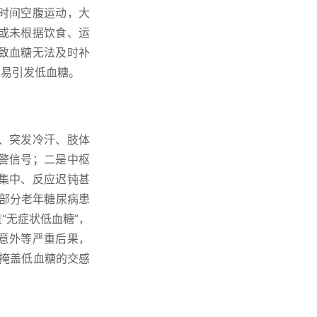
时间空腹运动，大
或未根据饮食、运
致血糖无法及时补
容易引发低血糖。
、突发冷汗、肢体
警信号；二是中枢
集中、反应迟钝甚
部分老年糖尿病患
“无症状低血糖”，
意外等严重后果，
掩盖低血糖的交感