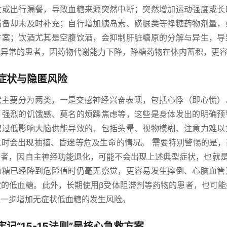
忙或出行漏餐，导致血糖来源突然中断；突然增加运动强度或长
储备却未及时补充；自行增加胰岛素、磺脲类等降糖药物剂量，
方案；饮酒尤其是空腹饮酒，会抑制肝脏糖原的分解与异生，导
能异常的患者，因药物代谢能力下降，降糖药物在体内蓄积，更
症状与隐匿风险
状主要分为两类，一是交感神经兴奋表现，包括心悸（即心慌）
、强烈的饥饿感、莫名的烦躁焦虑等，这些是身体发出的明确预
糖过低影响大脑供能导致的，包括头晕、视物模糊、注意力难以
重时会出现抽搐、昏迷等危及生命的情况。 需要特别警惕的是，
者，因自主神经功能退化，可能不会出现上述典型症状，也就是
血糖已经降到危险值时仍毫无察觉，更容易发生摔倒、心脑血管
状的低血糖。此外，长期使用β受体阻滞剂等药物的患者，也可能
进一步增加无症状低血糖的发生风险。
记“15-15法则”是核心急救方案