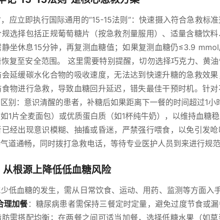
，应立即执行国际通用的“15-15法则”：快速摄入符合急救标
合规选择包括正规葡萄糖片（按急救剂量服用）、适量含糖饮料
静坐休息15分钟，再复测血糖值；如果复测血糖仍≤3.9 mmol
糖恢复至安全范围。 这里需要特别提醒，切勿选择巧克力、黄油
肪会延缓碳水化合物的吸收速度，无法达到快速升糖的急救效果
肪食物进行急救，导致血糖回升延迟，错失最佳干预时机。针对
区别：意识清醒的患者，补糖后如果距离下一餐的时间超过1小
如1片全麦面包）或优质蛋白质（如1杯纯牛奶），以维持血糖
者已经出现意识模糊、抽搐或昏迷，严禁强行喂食，以免引发呛
持气道通畅，同时拨打急救电话，等待专业医护人员到来进行规
，从根源上降低低血糖风险
减少低血糖的发生，需从日常饮食、运动、用药、监测等方面入手
合理加餐
：糖尿病患者需保持三餐定时定量，避免过度节食或漏
脂肪需搭配均衡；在两餐之间可适当加餐，选择低糖水果（如草