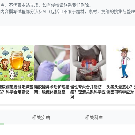
观点，不代表本站立场，如有侵权请联系我们删除。
页内容撰写过程部分涉及AI（包括且不限于题材，素材，提纲的搜集与整
糖尿病患者能吃蜂蜜
硅胶隆鼻术后护理指
慢性肾炎合并脂肪
头痛头晕恶心？
吗？科学食用建议
南：稳假体促修复
瘤？理清关系科学应
诱因再科学应对
对
相关疾病
相关科室