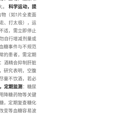
大。
科学运动，提
合物（如1片全麦面
快走、打太极），运
不适，需立即停止
勿自行增减剂量或
血糖事件与不规范
常的患者，需定期
：酒精会抑制肝脏
，研究表明，空腹
尽量不饮酒，若必
，定期监测
：糖尿
用降糖药物等关键
糖，定期复查糖化
改变等血糖容易波