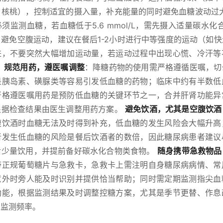
、核桃），控制适宜的摄入量，补充能量的同时避免血糖波动过
须监测血糖，若血糖低于5.6 mmol/L，需先摄入适量碳水化
避免空腹运动，建议在餐后1-2小时进行中等强度的运动（如
进，不要突然大幅增加运动量，若运动过程中出现心慌、冷汗等
。
规范用药，遵医嘱调整
：降糖药物的使用需严格遵循医嘱，切
是胰岛素、磺脲类等容易引发低血糖的药物；临床中约有半数低
严格遵医嘱用药是预防低血糖的关键环节之一，合并肝肾功能异
根据检查结果由医生调整用药方案。
避免饮酒，尤其是空腹饮酒
腹饮酒时血糖无法及时得到补充，低血糖的发生风险会大幅升高
者发生低血糖的风险是餐后饮酒者的数倍，因此糖尿病患者建议
后少量饮用，并提前备好碳水化合物类食物。
随身携带急救物品
带正规葡萄糖片与急救卡，急救卡上需注明自身糖尿病病情、常
意外时旁人能及时识别并提供恰当帮助；同时需定期监测指尖血
功能，根据监测结果及时调整控糖方案，尤其是季节更替、作息
加监测频率。