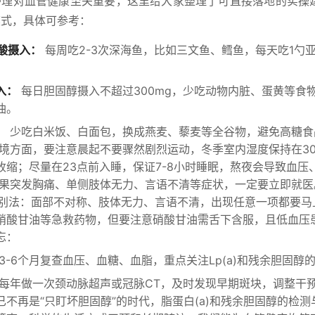
护理对血管健康至关重要，这里给大家整理了可直接落地的实操建
模式，具体可参考：
肪酸摄入：
每周吃2-3次深海鱼，比如三文鱼、鳕鱼，每天吃1勺
入：
每日胆固醇摄入不超过300mg，少吃动物内脏、蛋黄等食
油。
：
少吃白米饭、白面包，换成燕麦、藜麦等全谷物，避免高糖食
环境方面，要注意晨起不要骤然剧烈运动，冬季室内湿度保持在3
收缩；尽量在23点前入睡，保证7-8小时睡眠，熬夜会导致血压
如果突发胸痛、单侧肢体无力、言语不清等症状，一定要立即就
风识别法：面部不对称、肢体无力、言语不清，出现任意一项都要马
硝酸甘油等急救药物，但要注意硝酸甘油需舌下含服，且低血压
忘：
3-6个月复查血压、血糖、血脂，重点关注Lp(a)和残余胆固醇
每年做一次颈动脉超声或冠脉CT，及时发现早期斑块，调整干预
已不再是“只盯坏胆固醇”的时代，脂蛋白(a)和残余胆固醇的检