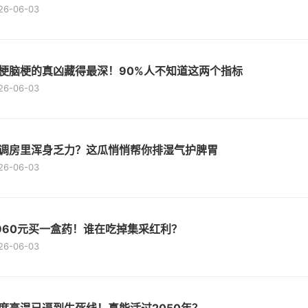
26-06-03
梗脑梗的真凶藏得最深！90%人不知道这两个指标
26-06-03
调房里浑身乏力？这瓜悄悄帮你排湿气护脾胃
26-06-03
960元买一盒药！谁在吃掉集采红利？
26-06-03