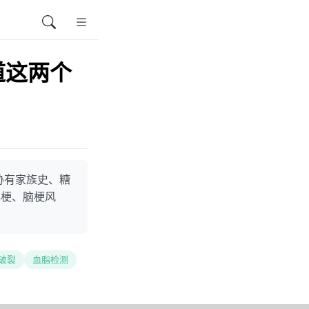
道这两个
胁有家族史、糖
心梗、脑梗风
破裂
血脂检测