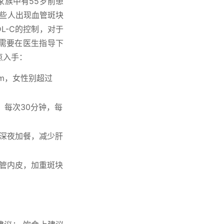
族中有55岁前患
这些人出现血管斑块
L-C的控制，对于
通常需要在医生指导下
点入手：
cm，女性别超过
，每次30分钟，每
深夜加餐，减少肝
管内皮，加重斑块