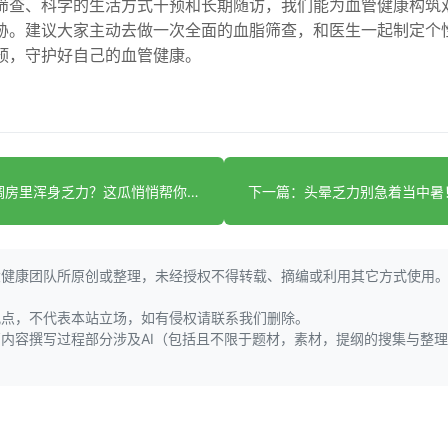
筛查、科学的生活方式干预和长期随访，我们能为血管健康构筑
胁。建议大家主动去做一次全面的血脂筛查，和医生一起制定个
预，守护好自己的血管健康。
上一篇：空调房里浑身乏力？这瓜悄悄帮你排湿气护脾胃
大健康团队所原创或整理，未经授权不得转载、摘编或利用其它方式使用
观点，不代表本站立场，如有侵权请联系我们删除。
页内容撰写过程部分涉及AI（包括且不限于题材，素材，提纲的搜集与整