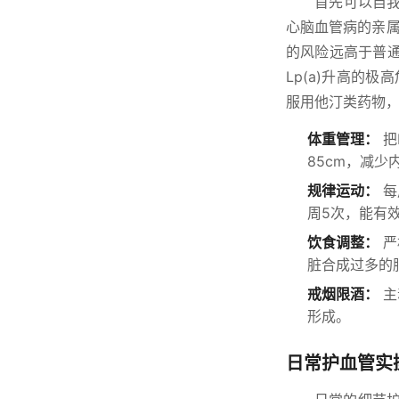
首先可以自
心脑血管病的亲属
的风险远高于普通
Lp(a)升高的极
服用他汀类药物，
体重管理：
把
85cm，减
规律运动：
每
周5次，能有
饮食调整：
严
脏合成过多的
戒烟限酒：
主
形成。
日常护血管实