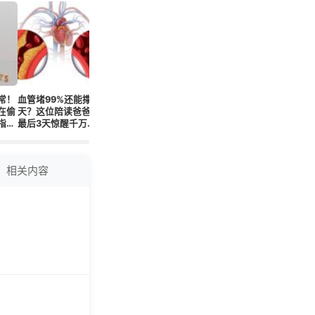
常！
血管堵99%还能撑几
蓝丸竟能降心梗风险
他才29岁血管全堵了
搭桥真不
在偷
天？这位陪读爸爸的
27%？这组数字让医
竟拖到差点没命？
这条新路
指标
最后3天惊醒千万家
生集体改写处方！
年？
！
长！
相关内容