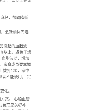
议： 饮食上建议
亚麻籽，帮助降低
物，烹饪油优先选
品引起的血脂波
0%以上，避免干燥
、血脂波动，增加
医。家庭成员要掌握
上拨打120，家中
患者不能使用。 定
的变化。
方案。 心脑血管
测与管理是关键补