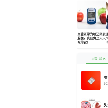
血糖正常为啥还突发
脑梗？真凶竟是天天
吃的它！
最新资讯
哈
20
头