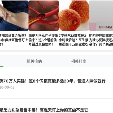
腰围超标竟会致癌？
脑梗为啥总在半夜偷
7岁娃吃12颗荔枝3
明明坏胆固醇正
13种癌症正悄悄盯上
偷来？这5个睡前信
小时就昏迷？医生紧
为啥心梗脑梗还
你！
号错过真会要命！
急提醒千万别空腹吃
袭你？两个关键
正被90%人忽略
相关疾病
相关科室
佛70万人实锤！这8个习惯真能多活23年，普通人照做就行
26-06-03
晕乏力别急着当中暑！高温天盯上你的真凶不是它