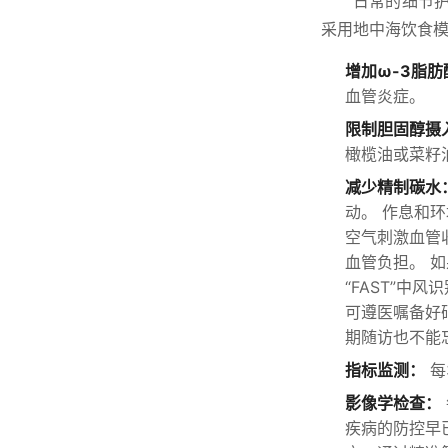
日常的细节
采用地中海饮食
增加ω-3脂
血管炎症。
限制胆固醇摄
橄榄油或菜籽
减少精制碳水
动。 作息和
空气刺激血管
血管负担。 
“FAST”中
可遵医嘱备好
期随访也不能
指标监测：
每
影像学检查：
疾病的防控早