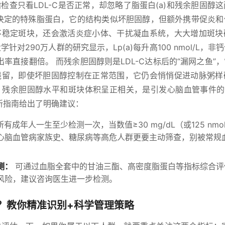
检查只看LDL-C是否正常，却忽略了脂蛋白(a)和残余胆固醇
因决定的特殊脂蛋白，它的结构类似坏胆固醇，但额外携带促炎
不稳定斑块，还会激活炎症小体、干扰凝血系统，大大增加斑块
针对290万人群的研究显示，Lp(a)每升高100 nmol/L，
出率直接翻倍。 而残余胆固醇则是LDL-C达标后的“漏网之鱼”
残留，即使坏胆固醇控制在正常范围，它仍会悄悄促进动脉粥样
，残余胆固醇水平和斑块体积呈正相关，是引发心脑血管事件的“
新指南给出了明确建议：
所有成年人一生至少检测一次，当数值≥30 mg/dL（或125 nmo
心脑血管病家族史、糖尿病等高危人群更要主动筛查，别被常规血
测：
可通过血脂全套中的甘油三酯、高密度脂蛋白等指标综合评估
风险，建议咨询医生进一步检测。
？教你精准识别+科学管理策略