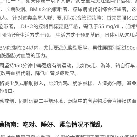
我评估一下，如果你属于以下人群，就要重点关注这两个指标：家
、长期吸烟、BMI≥24的肥胖者、糖尿病或代谢综合征患者，
人。 针对这类高危人群，要采取综合管理策略：首先是强化LD
高危患者，LDL-C的控制目标要更严格，需低于55 mg/dL，
同时配合生活方式干预。 生活方式干预是基础，具体可从这几
BMI控制在24以内，尤其要避免腹型肥胖，男性腰围别超过90
少内脏脂肪对血管的压力。
周坚持150分钟中等强度有氧运动，比如快走、游泳、骑自行车
效改善血脂代谢，降低血管炎症反应。
格减少反式脂肪摄入，比如炸鸡、奶油蛋糕、人造奶油等，避免
脂蛋白。
动戒烟，同时远离二手烟环境，烟草中的有害物质会直接损伤血
操指南：吃对、睡好、紧急情况不慌乱