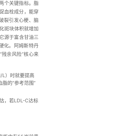
这两个关键指标。脂
和促血栓成分，能穿
破裂引发心梗、脑
非钙化斑块体积就增加
，它源于富含甘油三
硬化。阿姆斯特丹
残余风险”核心来
l/L）时就要提高
脂的“参考范围”
，若LDL-C达标