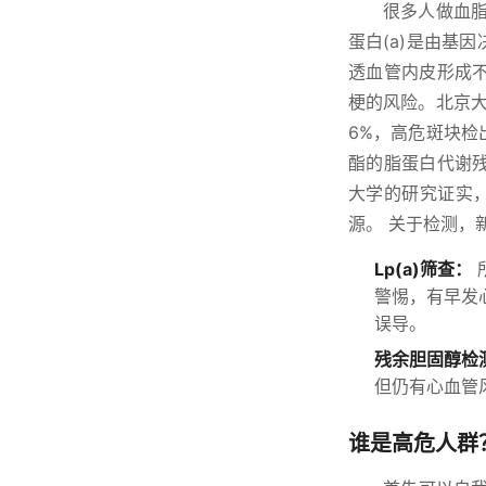
很多人做血脂
蛋白(a)是由基
透血管内皮形成
梗的风险。北京大学
6%，高危斑块检
酯的脂蛋白代谢
大学的研究证实
源。 关于检测，
Lp(a)筛查：
警惕，有早发
误导。
残余胆固醇检
但仍有心血管
谁是高危人群