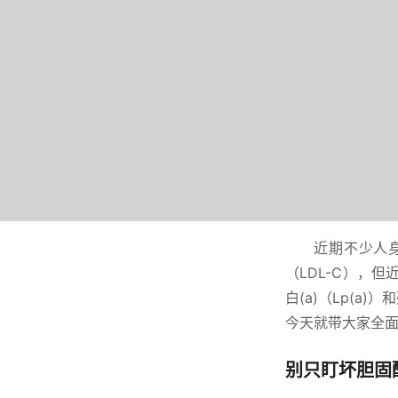
近期不少人
（LDL-C），
白(a)（Lp(
今天就带大家全
别只盯坏胆固