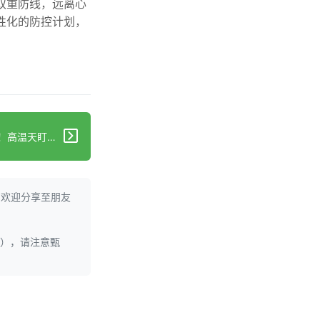
双重防线，远离心
性化的防控计划，
下一篇：头晕乏力别急着当中暑！高温天盯上你的真凶不是它
。欢迎分享至朋友
理），请注意甄