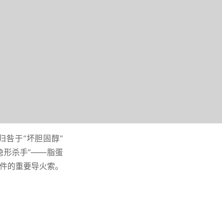
咎于“坏胆固醇”
隐形杀手”——脂蛋
事件的重要导火索。