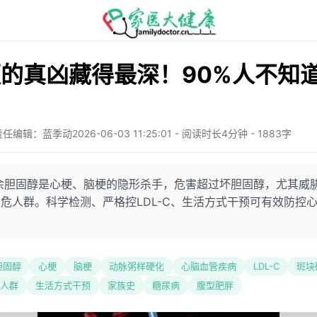
的真凶藏得最深！90%人不知
责任编辑：蓝季动
2026-06-03 11:25:01 - 阅读时长4分钟 - 1883字
残余胆固醇是心梗、脑梗的隐形杀手，危害超过坏胆固醇，尤其威
危人群。科学检测、严格控LDL-C、生活方式干预可有效防控
胆固醇
心梗
脑梗
动脉粥样硬化
心脑血管疾病
LDL-C
斑块
人群
生活方式干预
家族史
糖尿病
腹型肥胖