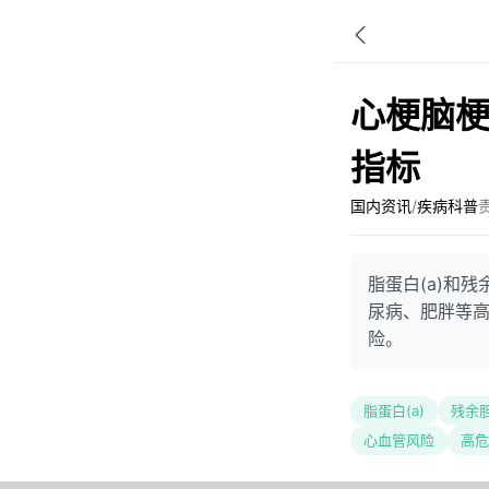
心梗脑梗
指标
国内资讯
/
疾病科普
脂蛋白(a)和
尿病、肥胖等高
险。
脂蛋白(a)
残余
心血管风险
高危