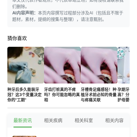
们删除。
AI内容声明：
本页内容撰写过程部分涉及AI（包括且不限于
题材，素材，提纲的搜集与整理），请注意甄别。
猜你喜欢
种牙后多久能装牙
牙齿打桩真的不疼
牙槽骨足痛感轻！种
孕期牙龈
冠？这3个变量决定
吗？你可能忽略的真
植牙术前必知的骨量
高？分阶
你的"工期"
相
与疼痛关联
护母婴健
最新资讯
相关疾病
相关科室
相关内容