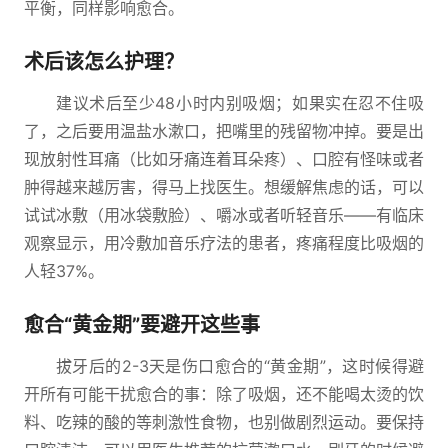
平衡，同样影响愈合。
术后该怎么护理？
建议术后至少48小时内别吸烟；如果实在忍不住吸
了，之后要用温盐水漱口，把嘴里的残留物冲掉。要是出
现放射性耳痛（比如牙痛连着耳朵疼）、口腔有怪味或者
肿得越来越厉害，得马上找医生。想缓解焦虑的话，可以
试试冰敷（用冰袋敷脸）、嚼冰或者听轻音乐——有临床
观察显示，用冷敷加音乐疗法的患者，疼痛程度比吸烟的
人轻37%。
愈合“黄金期”要避开这些事
拔牙后的2-3天是伤口愈合的“黄金期”，这时候得避
开所有可能干扰愈合的事：除了吸烟，还不能喝太烫的饮
料、吃辣的酸的等刺激性食物，也别做剧烈运动。要保持