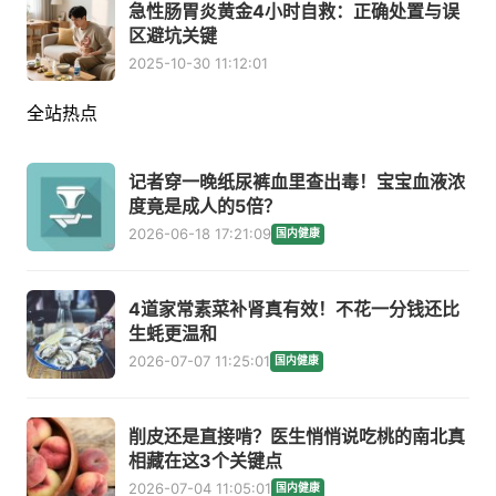
急性肠胃炎黄金4小时自救：正确处置与误
区避坑关键
2025-10-30 11:12:01
全站热点
记者穿一晚纸尿裤血里查出毒！宝宝血液浓
度竟是成人的5倍？
2026-06-18 17:21:09
国内健康
4道家常素菜补肾真有效！不花一分钱还比
生蚝更温和
2026-07-07 11:25:01
国内健康
削皮还是直接啃？医生悄悄说吃桃的南北真
相藏在这3个关键点
2026-07-04 11:05:01
国内健康