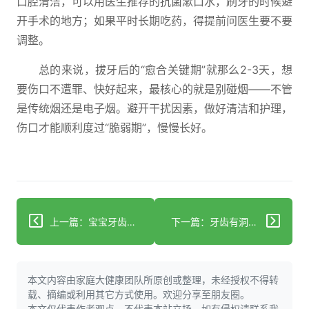
口腔清洁，可以用医生推荐的抗菌漱口水，刷牙的时候避
开手术的地方；如果平时长期吃药，得提前问医生要不要
调整。
总的来说，拔牙后的“愈合关键期”就那么2-3天，想
要伤口不遭罪、快好起来，最核心的就是别碰烟——不管
是传统烟还是电子烟。避开干扰因素，做好清洁和护理，
伤口才能顺利度过“脆弱期”，慢慢长好。
上一篇：宝宝牙齿咬合不齐？找对原因早干预
下一篇：牙齿有洞还疼？警惕根尖周炎，科学应对指南
本文内容由家庭大健康团队所原创或整理，未经授权不得转
载、摘编或利用其它方式使用。欢迎分享至朋友圈。
本文仅代表作者观点，不代表本站立场，如有侵权请联系我