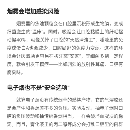
烟雾会增加感染风险
烟雾里的焦油颗粒会在口腔里沉积形成生物膜，变成
细菌滋生的“温床”。同时，吸烟会让口腔黏膜上的纤毛摆
动慢40%，就像关掉了口腔的“天然清洁工”；唾液里的免
疫球蛋白A也会减少，口腔局部的免疫力变弱。这样的环
境会让厌氧菌更容易在拔牙窝“安家”，等细菌多到一定程
度，就会引发干槽症——比如剧烈的放射性耳痛、口腔有
腐臭味。
电子烟也不是“安全选项”
就算电子烟没有传统烟草的燃烧产物，它的气溶胶还
是会产生和香烟差不多的负压。实验发现，抽电子烟时口
腔的负压波动和抽传统香烟相当，一样会破坏血凝块的稳
定。而且，雾化液里的丙二醇等成分会打乱口腔里的菌群