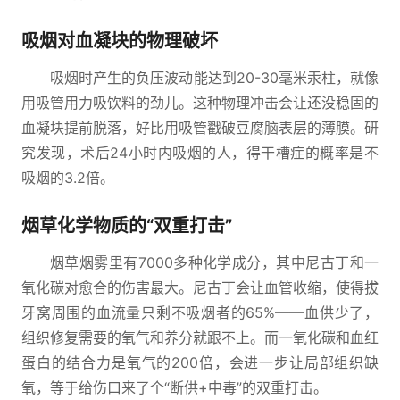
吸烟对血凝块的物理破坏
吸烟时产生的负压波动能达到20-30毫米汞柱，就像
用吸管用力吸饮料的劲儿。这种物理冲击会让还没稳固的
血凝块提前脱落，好比用吸管戳破豆腐脑表层的薄膜。研
究发现，术后24小时内吸烟的人，得干槽症的概率是不
吸烟的3.2倍。
烟草化学物质的“双重打击”
烟草烟雾里有7000多种化学成分，其中尼古丁和一
氧化碳对愈合的伤害最大。尼古丁会让血管收缩，使得拔
牙窝周围的血流量只剩不吸烟者的65%——血供少了，
组织修复需要的氧气和养分就跟不上。而一氧化碳和血红
蛋白的结合力是氧气的200倍，会进一步让局部组织缺
氧，等于给伤口来了个“断供+中毒”的双重打击。