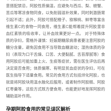
意搭配禁忌，阿胶性质偏温，应避免与西瓜、梨、螃蟹、
苦瓜等寒凉食物同食，以免削弱滋补效果，同时刺激肠胃
引起不适；此外，阿胶可搭配橙子、猕猴桃、鲜枣等富含
维生素C的食物一同食用，维生素C能帮着提升阿胶里非
血红素铁的吸收率，让补血效果更好一点。 对于特殊体
质的孕妇，需格外谨慎：妊娠期糖尿病患者要注意阿胶的
糖分含量，避免因食用不当导致血糖波动；湿热体质的孕
妇（表现为口干舌燥、口苦、大便黏腻、舌苔厚腻等）食
用阿胶后可能加重上火、生痰等症状，需在医生评估后再
决定是否食用；体质偏寒、有明显贫血症状的孕妇，可在
医生指导下适量食用。常见的食用方式包括烊化阿胶，也
就是将阿胶块用温水融化后服用，或者制作阿胶糕、阿胶
红枣羹等，这些方式既方便食用，也能更好地发挥阿胶的
辅助滋补作用。
孕期阿胶食用的常见误区解析