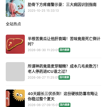
肋骨下方疼痛警示录：三大病因识别指南
2025-10-25 15:33:13
全站热点
半根苦黄瓜让他肝衰竭！苦味竟是死亡倒计
时？
2026-06-30 11:20:01
国内健康
所谓神药竟是麦芽糊精？成本几毛卖数万！
老人停药进ICU谁之过？
2026-06-27 11:25:01
国内健康
40天超长三伏杀到！这份硬核防暑攻略让
你稳过整个夏天
2026-06-27 09:15:01
国内健康