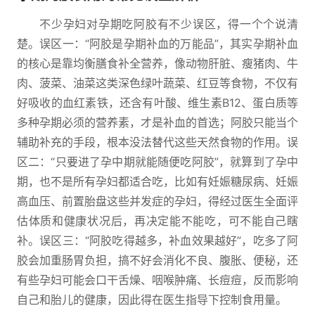
不少孕妇对孕期吃阿胶有不少误区，得一个个说清
楚。误区一：“阿胶是孕期补血的万能品”，其实孕期补血
的核心是靠均衡膳食补全营养，像动物肝脏、瘦猪肉、牛
肉、菠菜、油菜这类深色绿叶蔬菜、红豆等食物，不仅有
好吸收的血红素铁，还含有叶酸、维生素B12、蛋白质等
多种孕期必须的营养素，才是补血的首选；阿胶只能当个
辅助补充的手段，根本没法替代这些天然食物的作用。误
区二：“只要进了孕中期就能随便吃阿胶”，就算到了孕中
期，也不是所有孕妇都适合吃，比如有妊娠糖尿病、妊娠
高血压、前置胎盘这些并发症的孕妇，得经过医生全面评
估体质和健康状况后，再决定能不能吃，可不能自己瞎
补。误区三：“阿胶吃得越多，补血效果越好”，吃多了阿
胶会加重肠胃负担，搞不好会消化不良、腹胀、便秘，还
有些孕妇可能会口干舌燥、咽喉肿痛、长痘痘，反而影响
自己和胎儿的健康，因此得在医生指导下控制食用量。