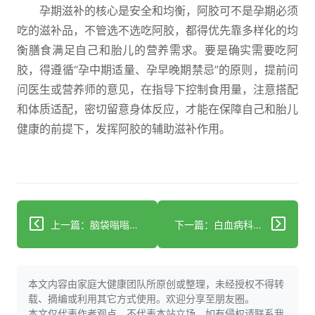
孕期滋补的核心是安全和均衡，阿胶可不是孕期必须
吃的滋补品，不管选不选吃阿胶，都得优先靠多样化的均
衡膳食满足自己和胎儿的营养需求。要是确实需要吃阿
胶，得遵循“孕中期适量、孕早晚期禁忌”的原则，提前问
问医生或营养师的意见，在指导下控制食用量，注意搭配
和体质适配，密切留意身体反应，才能在保障自己和胎儿
健康的前提下，发挥阿胶的辅助滋补作用。
上一篇：脑袋嗡嗡响？警惕脑鸣，科学应对指南
下一篇：白血病科学预防：7项防护降发病风险
本文内容由家庭大健康团队所原创或整理，未经授权不得转
载、摘编或利用其它方式使用。欢迎分享至朋友圈。
本文仅代表作者观点，不代表本站立场，如有侵权请联系我