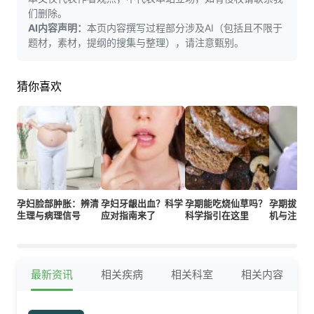
们删除。
AI内容声明：
本页内容撰写过程部分涉及AI（包括且不限于
题材，素材，提纲的搜集与整理），请注意甄别。
猜你喜欢
孕妇脸部肿胀：辨清
孕妇牙龈出血？科学
孕期能吃烧仙草吗？
孕期拔牙
生理与病理信号
应对指南来了
科学指引在这里
机与注意
最新资讯
相关疾病
相关科室
相关内容