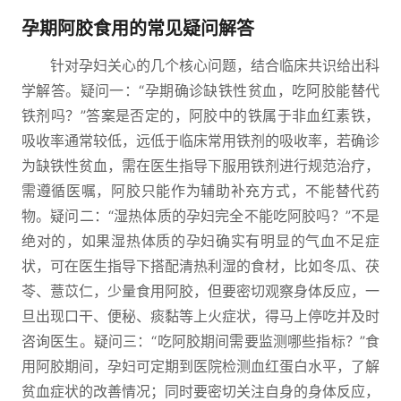
孕期阿胶食用的常见疑问解答
针对孕妇关心的几个核心问题，结合临床共识给出科
学解答。疑问一：“孕期确诊缺铁性贫血，吃阿胶能替代
铁剂吗？”答案是否定的，阿胶中的铁属于非血红素铁，
吸收率通常较低，远低于临床常用铁剂的吸收率，若确诊
为缺铁性贫血，需在医生指导下服用铁剂进行规范治疗，
需遵循医嘱，阿胶只能作为辅助补充方式，不能替代药
物。疑问二：“湿热体质的孕妇完全不能吃阿胶吗？”不是
绝对的，如果湿热体质的孕妇确实有明显的气血不足症
状，可在医生指导下搭配清热利湿的食材，比如冬瓜、茯
苓、薏苡仁，少量食用阿胶，但要密切观察身体反应，一
旦出现口干、便秘、痰黏等上火症状，得马上停吃并及时
咨询医生。疑问三：“吃阿胶期间需要监测哪些指标？”食
用阿胶期间，孕妇可定期到医院检测血红蛋白水平，了解
贫血症状的改善情况；同时要密切关注自身的身体反应，