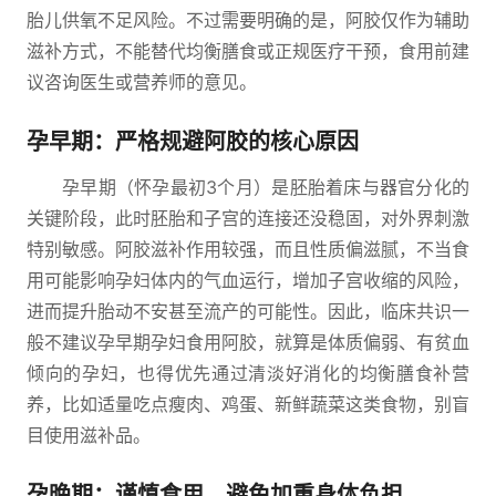
胎儿供氧不足风险。不过需要明确的是，阿胶仅作为辅助
滋补方式，不能替代均衡膳食或正规医疗干预，食用前建
议咨询医生或营养师的意见。
孕早期：严格规避阿胶的核心原因
孕早期（怀孕最初3个月）是胚胎着床与器官分化的
关键阶段，此时胚胎和子宫的连接还没稳固，对外界刺激
特别敏感。阿胶滋补作用较强，而且性质偏滋腻，不当食
用可能影响孕妇体内的气血运行，增加子宫收缩的风险，
进而提升胎动不安甚至流产的可能性。因此，临床共识一
般不建议孕早期孕妇食用阿胶，就算是体质偏弱、有贫血
倾向的孕妇，也得优先通过清淡好消化的均衡膳食补营
养，比如适量吃点瘦肉、鸡蛋、新鲜蔬菜这类食物，别盲
目使用滋补品。
孕晚期：谨慎食用，避免加重身体负担