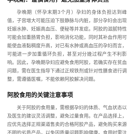
孕晚期（怀孕末期3个月）孕妇的身体负担达到峰
值，子宫增大可能压迫下肢静脉与内脏，部分孕妇会出现
妊娠水肿、妊娠高血压、便秘等并发症。阿胶的滋腻特性
可能会加重肠胃负担，影响消化功能，同时其补血作用可
能使血液黏稠度升高，对已有水肿或高血压的孕妇而言，
可能进一步加重循环负担，甚至对分娩过程产生不利影
响。因此，孕晚期孕妇应避免食用阿胶，若确实存在贫血
问题，需在医生指导下通过正规铁剂或针对性膳食进行调
整，需遵循医嘱，不能依赖阿胶解决问题。
阿胶食用的关键注意事项
关于阿胶的食用量，需根据孕妇的体质、气血状态以
及医生的建议灵活调整，避免过量食用。在产品选择上，
应优先选择正规渠道售卖的合格阿胶产品，避免购买来源
不明的劣质产品，以免因质量问题影响健康。食用时需注