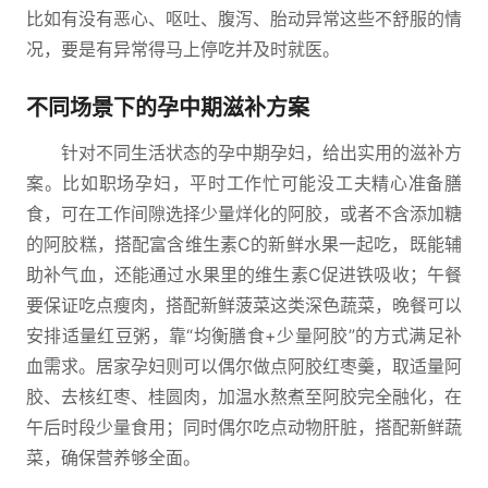
比如有没有恶心、呕吐、腹泻、胎动异常这些不舒服的情
况，要是有异常得马上停吃并及时就医。
不同场景下的孕中期滋补方案
针对不同生活状态的孕中期孕妇，给出实用的滋补方
案。比如职场孕妇，平时工作忙可能没工夫精心准备膳
食，可在工作间隙选择少量烊化的阿胶，或者不含添加糖
的阿胶糕，搭配富含维生素C的新鲜水果一起吃，既能辅
助补气血，还能通过水果里的维生素C促进铁吸收；午餐
要保证吃点瘦肉，搭配新鲜菠菜这类深色蔬菜，晚餐可以
安排适量红豆粥，靠“均衡膳食+少量阿胶”的方式满足补
血需求。居家孕妇则可以偶尔做点阿胶红枣羹，取适量阿
胶、去核红枣、桂圆肉，加温水熬煮至阿胶完全融化，在
午后时段少量食用；同时偶尔吃点动物肝脏，搭配新鲜蔬
菜，确保营养够全面。