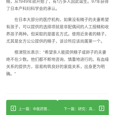
精，从1949年就开始了，有1万多人因此诞生。97年获得
了日本产科妇科学会的承认。
在日本大部分的医疗机构，如果没有精子的夫妻希望
有孩子，可以提供的选择项就是非配偶间的人工授精和收
养孩子两种。但采取的是匿名方式。使用近亲者的精子，
尤其是女方公公提供的精子，该诊所应该尚属第一个。
根津院长表示：“希望亲人能提供精子或卵子的夫妻
绝不在少数。他们都不断地咨询、慎重地进行的。有血缘
关系的提供方，容易构筑良好的家庭关系，出身更为明
确。”
上一篇：中医药管理局：18项针灸国家标准出炉
下一篇：研究：高毒力禽流感病毒株存六种潜在治疗方法