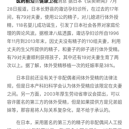
医药前沿
据
健康卫视
消息 据日本《读卖新闻》7月
28日报道，日本长野县的诹访孕妇诊所，在过去的17年
间，有79对夫妻，使用公公的精子，对儿媳进行体外授
精，118名婴儿成功诞生，引发了日本社会各界对家庭伦
理的舆论风波。
据根津八紘透露，诹访孕妇诊所自1996
年11月到2013年末，因丈夫没有精子的110组夫妻，利用
丈夫的生父所提供的精子，和妻子的卵子进行体外受精。
有79对夫妻顺利获得孩子，其中还有19对夫妻生育了两
次以上。据了解，体外受精移植一次的妊娠率是38%。
日本目前还没有关于非配偶者间体外受精的法律法
规，但是日本产科妇科学会认为体外受精应该限定在夫妻
之间。另一方面，2003年厚生劳动省审议会提出，可以
容许匿名的第三方的体外受精，但是如果提供方是兄弟姐
妹等，那容易将人际关系复杂化，是不给于承认的。
在日本，采用匿名的第三方的精子的非配偶间人工授