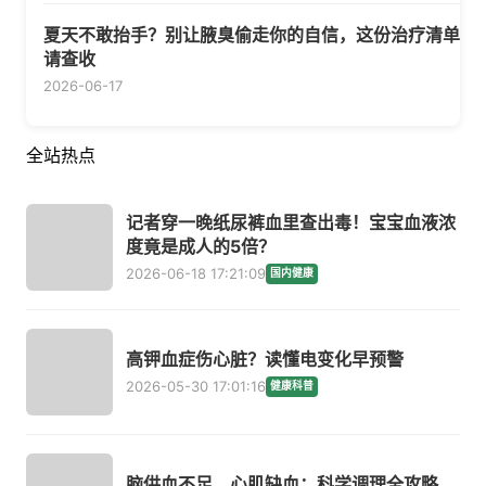
夏天不敢抬手？别让腋臭偷走你的自信，这份治疗清单
请查收
2026-06-17
全站热点
记者穿一晚纸尿裤血里查出毒！宝宝血液浓
度竟是成人的5倍？
2026-06-18 17:21:09
国内健康
高钾血症伤心脏？读懂电变化早预警
2026-05-30 17:01:16
健康科普
脑供血不足、心肌缺血：科学调理全攻略