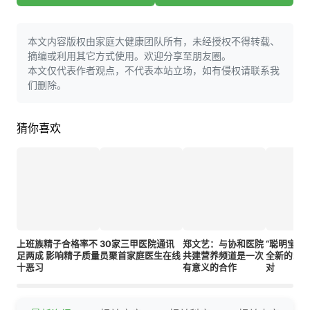
本文内容版权由家庭大健康团队所有，未经授权不得转载、
摘编或利用其它方式使用。欢迎分享至朋友圈。
本文仅代表作者观点，不代表本站立场，如有侵权请联系我
们删除。
猜你喜欢
上班族精子合格率不
30家三甲医院通讯
郑文艺：与协和医院
“聪明宝宝
足两成 影响精子质量
员聚首家庭医生在线
共建营养频道是一次
全新的20
十恶习
有意义的合作
对