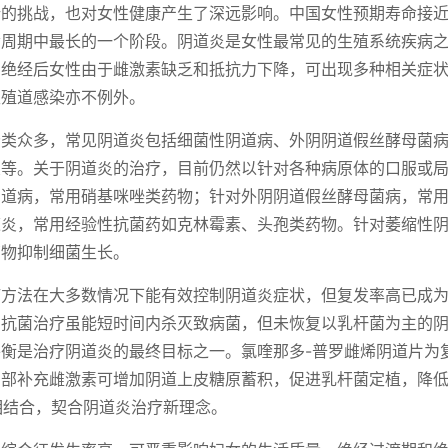
的挑战，也对女性健康产生了深远影响。中国女性预期寿命接近
命周期中最长的一个阶段。阴道炎是女性最常见的生殖系统疾病
。绝经后女性由于雌激素缺乏和抵抗力下降，可出现多种相关症
生殖道感染亦不例外。
分类众多，常见阴道炎包括细菌性阴道病、外阴阴道假丝酵母菌
炎等。关于阴道炎的治疗，目前仍然以针对各种病原体的口服或
阴道病，常用硝基咪唑类药物；针对外阴阴道假丝酵母菌病，常
道炎，常用经验性抗菌药如克林霉素、头孢类药物。针对萎缩性
药物抑制细菌生长。
疗方法在大多数情况下能有效控制阴道炎症状，但复发率高已成
的抗菌治疗虽能短时间内杀灭致病菌，但未恢复以乳杆菌为主的
衡是治疗阴道炎的最终目标之一。氯喹那多-普罗雌烯阴道片为
部补充雌激素可增加阴道上皮糖原蓄积，促进乳杆菌定植，降低
者相结合，契合阴道炎治疗新理念。