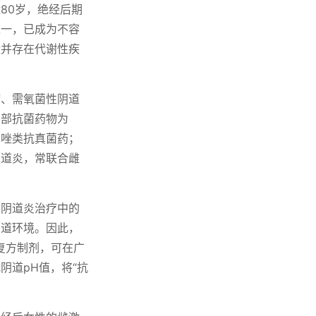
80岁，绝经后期
之一，已成为不容
状并存在代谢性疾
病、需氧菌性阴道
局部抗菌药物为
用唑类抗真菌药；
阴道炎，常联合雌
为阴道炎治疗中的
阴道环境。因此，
复方制剂，可在广
阴道pH值，将“抗