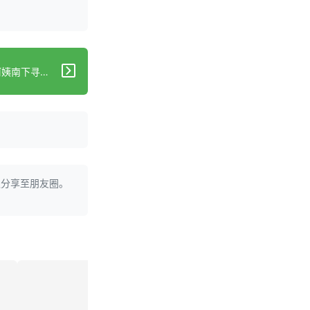
下一篇：跨越1500公里，河南阿姨南下寻觅“膝”望
迎分享至朋友圈。