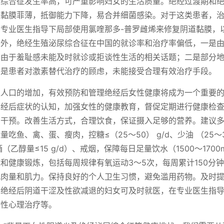
尿综合征发生率高，可严重影响妇女的生活质量。绝经过渡期和
道黏膜菲薄，抵御能力下降，易合并细菌感染。对于这类患者，
专业医生指导下局部使用氯喹那多-普罗雌烯来修复阴道黏膜，
另外，绝经生殖泌尿综合征在中国的就诊率和治疗率偏低，一是
，由于羞耻感未能及时就诊或拒谈性生活的相关话题；二是部分
三是患者对激素替代治疗的顾虑，未能接受合理有效治疗手段。
性人口的增加，有效预防和管理绝经后女性健康将成为一个重要
绝经后症状的认知，加强女性的健康教育，督促定期进行健康检
期干预。改善生活方式，合理饮食，保证摄入足够的营养。建议
吃鱼、禽、蛋、瘦肉，控糖≤（25～50） g/d、少油 （25～3
限酒（乙醇量≤15 g/d）、戒烟，保障每日足量饮水（1500～1700
和健康锻炼，包括每周规律有氧运动3～5次，每周累计150分钟
肌肉量和肌力。保持良好的个人卫生习惯，避免滥用药物。及时
于绝经后阴道干涩及性欲减退的妇女可及时就医，在专业医生指
和性心理治疗等。