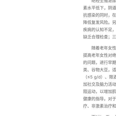
绝经生殖泌
素水平低下，阴
抗感染的同时，在
降低复发风险。
疾病的认知不足
缺乏合理检查；
随着老年女
提高老年女性对
的问题，进行早
类、谷物大豆，适量
（≤5 g/d）、
加社交及脑力活动
阻运动，以增加
健康的指导。对
疗、非激素治疗