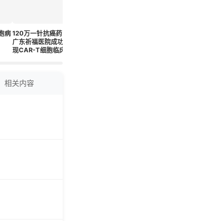
胞病
120万一针抗癌药，
未来预测：头上长疙
别忽视！摔倒后迟发
世界正畸健康
广东祈福医院成功实
瘩的防治新趋势
性脑出血可能悄悄找
防先行，
现CAR-T细胞临床
上门，掌握这些应对
——守护
应用
技巧
黄金期
相关内容