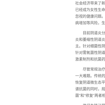
社会经济带来了新
已经成为女性生
忽视的健康问题
病增加等风险，
目前阴道炎
炎和萎缩性阴道
主。针对细菌性
针对需氧菌性阴
激素制剂和抗菌
尽管常规治
一大难题。传统
恢复阴道微生态平
谱抗菌的同时，局
菌”和“修复”两