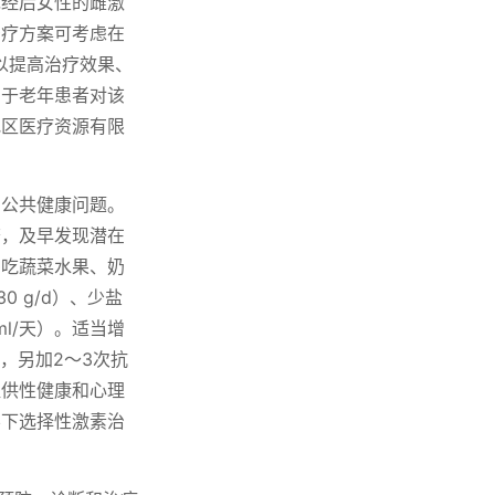
绝经后女性的雌激
治疗方案可考虑在
以提高治疗效果、
由于老年患者对该
地区医疗资源有限
的公共健康问题。
查，及早发现潜在
多吃蔬菜水果、奶
0 g/d）、少盐
ml/天）。适当增
，另加2～3次抗
提供性健康和心理
导下选择性激素治