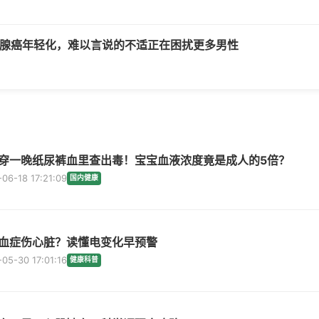
前列腺癌年轻化，难以言说的不适正在困扰更多男性
穿一晚纸尿裤血里查出毒！宝宝血液浓度竟是成人的5倍？
06-18 17:21:09
国内健康
血症伤心脏？读懂电变化早预警
05-30 17:01:16
健康科普