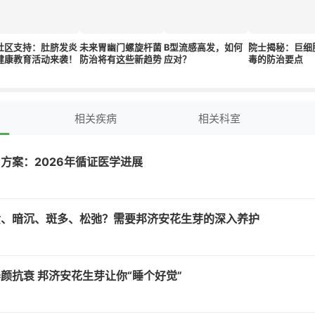
社区支持：肚脐发炎
未来胃幽门螺旋杆菌
B型流感高发，如何
院士揭秘：巨细
健康教育活动来袭！
防治将有这些新趋势
应对？
毒的防治要点
相关疾病
相关科室
方案：2026年循证医学进展
黄、暗沉、斑多、松弛？需要邦济安花生芽的深入养护
颜抗衰 邦济安花生芽让你“睡个好觉”