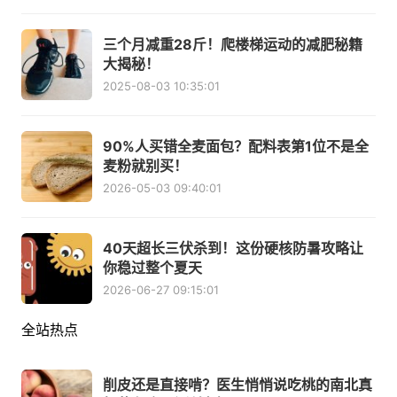
三个月减重28斤！爬楼梯运动的减肥秘籍
大揭秘！
2025-08-03 10:35:01
90%人买错全麦面包？配料表第1位不是全
麦粉就别买！
2026-05-03 09:40:01
40天超长三伏杀到！这份硬核防暑攻略让
你稳过整个夏天
2026-06-27 09:15:01
全站热点
削皮还是直接啃？医生悄悄说吃桃的南北真