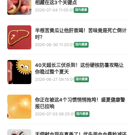
相藏在这3个关键点
2026-07-04 11:05:01
国内健康
半根苦黄瓜让他肝衰竭！苦味竟是死亡倒计
时？
2026-06-30 11:20:01
国内健康
40天超长三伏杀到！这份硬核防暑攻略让
你稳过整个夏天
2026-06-27 09:15:01
国内健康
你正在被这4个习惯悄悄拖垮！盛夏健康警
报已拉响
2026-07-03 09:25:01
国内健康
无偿献血现在真香了！优先用血血费秒减还