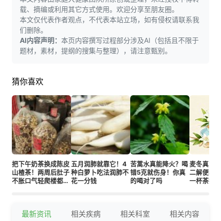
载、摘编或利用其它方式使用。欢迎分享至朋友圈。
本文仅代表作者观点，不代表本站立场，如有侵权请联系我
们删除。
AI内容声明：
本页内容撰写过程部分涉及AI（包括且不限于
题材，素材，提纲的搜集与整理），请注意甄别。
猜你喜欢
把下午奶茶换成陈皮
五月润肺就靠它！4
苦蒿水真能降火？喝
麦冬真能
山楂茶！两周后肚子
种白萝卜吃法润肺不
错5克就伤身！你真
二解便秘
不胀口气轻爬楼都有
花一分钱
的喝对了吗
一杯茶搞
劲
尬！
最新资讯
相关疾病
相关科室
相关内容