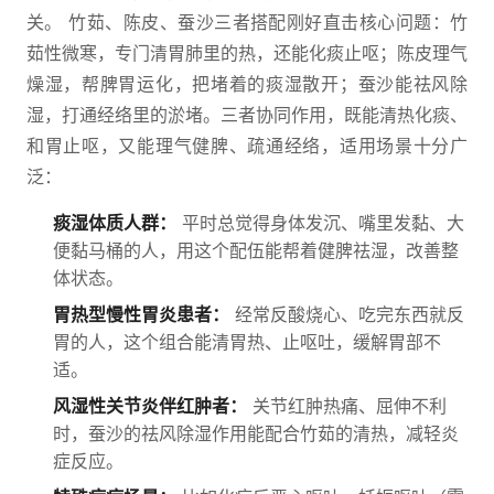
关。 竹茹、陈皮、蚕沙三者搭配刚好直击核心问题：竹
茹性微寒，专门清胃肺里的热，还能化痰止呕；陈皮理气
燥湿，帮脾胃运化，把堵着的痰湿散开；蚕沙能祛风除
湿，打通经络里的淤堵。三者协同作用，既能清热化痰、
和胃止呕，又能理气健脾、疏通经络，适用场景十分广
泛：
痰湿体质人群：
平时总觉得身体发沉、嘴里发黏、大
便黏马桶的人，用这个配伍能帮着健脾祛湿，改善整
体状态。
胃热型慢性胃炎患者：
经常反酸烧心、吃完东西就反
胃的人，这个组合能清胃热、止呕吐，缓解胃部不
适。
风湿性关节炎伴红肿者：
关节红肿热痛、屈伸不利
时，蚕沙的祛风除湿作用能配合竹茹的清热，减轻炎
症反应。