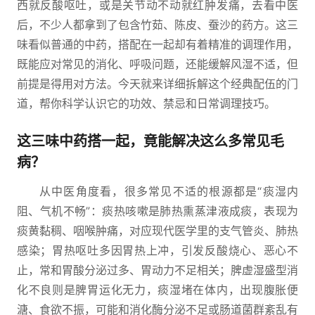
西就反酸呕吐，或是关节动不动就红肿发痛，去看中医
后，不少人都拿到了包含竹茹、陈皮、蚕沙的药方。这三
味看似普通的中药，搭配在一起却有着精准的调理作用，
既能应对常见的消化、呼吸问题，还能缓解风湿不适，但
前提是得用对方法。今天就来详细拆解这个经典配伍的门
道，帮你科学认识它的功效、禁忌和日常调理技巧。
这三味中药搭一起，竟能解决这么多常见毛
病？
从中医角度看，很多常见不适的根源都是“痰湿内
阻、气机不畅”：痰热咳嗽是肺热熏蒸津液成痰，表现为
痰黄黏稠、咽喉肿痛，对应现代医学里的支气管炎、肺热
感染；胃热呕吐多因胃热上冲，引发反酸烧心、恶心不
止，常和胃酸分泌过多、胃动力不足相关；脾虚湿盛型消
化不良则是脾胃运化无力，痰湿堵在体内，出现腹胀便
溏、食欲不振，可能和消化酶分泌不足或肠道菌群紊乱有