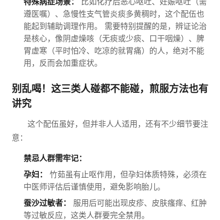
特殊病症场景：
比如化疗后恶心呕吐、妊娠呕吐（需
遵医嘱）、急慢性支气管炎痰多黄稠时，这个配伍也
能起到辅助调理作用。 需要特别提醒的是，辨证论治
是核心，像阴虚燥咳（无痰或少痰、口干咽燥）、脾
胃虚寒（平时怕冷、吃凉的就胃痛）的人，绝对不能
用，反而会加重症状。
别乱喝！这三类人碰都不能碰，煎服方法也有
讲究
这个配伍虽好，但并非人人适用，还有不少细节要注
意：
禁忌人群需牢记：
孕妇：
竹茹虽有止呕作用，但孕妇体质特殊，必须在
中医师评估后谨慎使用，避免影响胎儿。
蚕沙过敏者：
服用后可能出现皮疹、皮肤瘙痒、红肿
等过敏反应，这类人群要完全禁用。