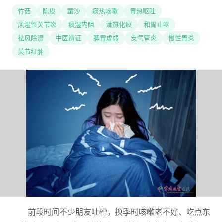
竹茹
陈皮
蚕沙
痰热咳嗽
胃热呕吐
风湿性关节炎
痰湿内阻
清热化痰
和胃止呕
祛风除湿
中医辨证
脾胃虚弱
支气管炎
慢性胃炎
关节红肿
前段时间不少朋友吐槽，换季时咳嗽老不好、吃点东