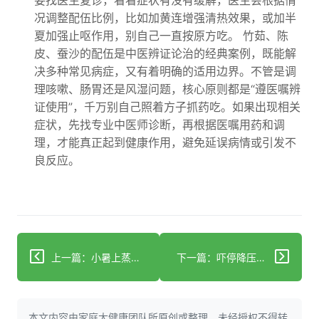
要找医生复诊，看看症状有没有缓解，医生会根据情
况调整配伍比例，比如加黄连增强清热效果，或加半
夏加强止呕作用，别自己一直按原方吃。 竹茹、陈
皮、蚕沙的配伍是中医辨证论治的经典案例，既能解
决多种常见病症，又有着明确的适用边界。不管是调
理咳嗽、肠胃还是风湿问题，核心原则都是“遵医嘱辨
证使用”，千万别自己照着方子抓药吃。如果出现相关
症状，先找专业中医师诊断，再根据医嘱用药和调
理，才能真正起到健康作用，避免延误病情或引发不
良反应。
上一篇：小暑上蒸下煮？每天10分钟拍揉按+吃喝三样清爽一夏
下一篇：吓停降压药的人反被它救了命？规范服药让肾衰风险直降47%！
本文内容由家庭大健康团队所原创或整理，未经授权不得转