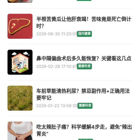
半根苦黄瓜让他肝衰竭！苦味竟是死亡倒计
时？
2026-06-30 11:20:01
国内健康
鼻中隔偏曲术后多久能恢复？关键看这几点
2026-02-28 17:10:47
健康科普
车前草能清热利尿？禁忌副作用+正确用法
要牢记
2026-01-22 13:59:35
健康科普
吃太辣肚子痛？科学缓解4步走，避免“辣出
胃炎”