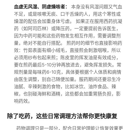
血虚无风湿、阴虚燥咳者：
本身没有风湿问题又气血
不足，或是咳嗽无痰、口干舌燥的人，用这个寒性或
燥湿的配伍会加重身体亏虚。 如果正在服用西药抗凝
药（如阿司匹林）或降压药，一定要提前告诉医生，
因为中药可能和这些药物发生相互作用，需要调整剂
量，绝对不能自行搭配。 煎药时的细节也直接影响药
效：竹茹表面有细小绒毛，直接煎会刺激咽喉，所以
必须用纱布包起来煎；陈皮里的挥发油是有效成分，
要在煎药最后5-10分钟再放进去，避免挥发损失。常
规剂量是每味药6-10克，具体要根据个人体质和病情
由医生调整，别自己随便加量。服药期间还要忌生冷
油腻、辛辣刺激的食物，比如冰饮、油炸食品、辣
椒，也别碰海鲜和酒精，这些都会加重胃肠负担，影
响药效。
除了吃药，这些日常调理方法帮你更快康复
药物调理只是一部分，配合日常护理能让恢复效果更