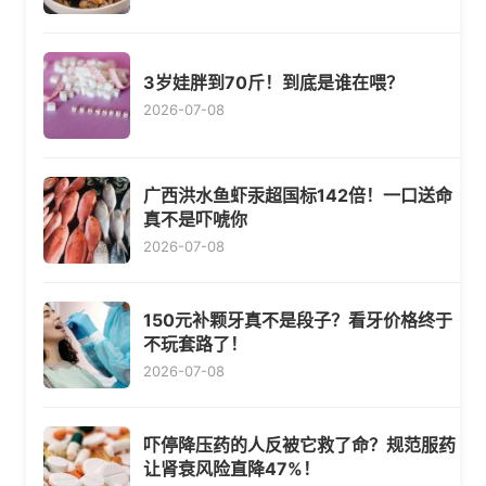
3岁娃胖到70斤！到底是谁在喂？
2026-07-08
广西洪水鱼虾汞超国标142倍！一口送命
真不是吓唬你
2026-07-08
150元补颗牙真不是段子？看牙价格终于
不玩套路了！
2026-07-08
吓停降压药的人反被它救了命？规范服药
让肾衰风险直降47%！