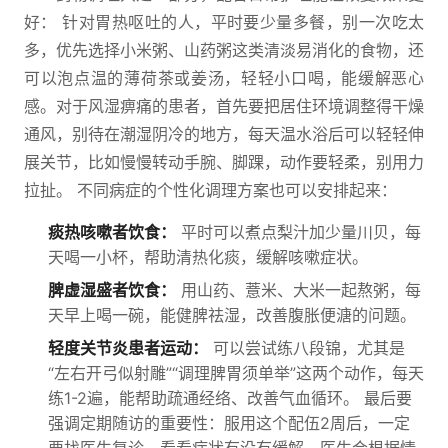
好： 针对胃热呕吐的人，平时要少量多餐，别一次吃太
多，优先选择小米粥、山药粥这类清淡易消化的食物，还
可以泡点温的薄荷茶或姜汤，轻轻小口喝，能缓解恶心
感。对于风湿痹痛的患者，首先要把居住环境调整得干燥
通风，别待在潮湿阴冷的地方，每天温水浴后可以轻轻伸
展关节，比如慢慢转动手腕、脚踝，动作要轻柔，别用力
拉扯。 不同病症的个性化调理方案也可以安排起来：
痰热咳嗽者饮食：
平时可以煮点梨汁加少量川贝，每
天喝一小杯，帮助清热化痰，缓解咳嗽症状。
脾虚湿盛者饮食：
用山药、薏米、大米一起熬粥，每
天早上喝一碗，能健脾祛湿，改善腹胀便溏的问题。
轻度关节炎患者运动：
可以尝试练八段锦，尤其是
“左右开弓似射雕”“调理脾胃须单举”这两个动作，每天
练1-2遍，能帮助疏通经络、改善气血循环。 最后要
强调定期随访的重要性：服用这个配伍2周后，一定