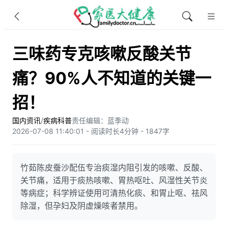
三味药专克咳嗽反酸关节
痛？90%人不知道的关键一
招！
国内资讯
/
疾病科普
责任编辑：蓝季动
2026-07-08 11:40:01 - 阅读时长4分钟 - 1847字
竹茹陈皮蚕沙配伍专治痰湿内阻引发的咳嗽、反酸、
关节痛，适用于痰热咳嗽、胃热呕吐、风湿性关节炎
等病症；科学辨证使用可清热化痰、和胃止呕、祛风
除湿，但孕妇及阴虚燥咳者禁用。