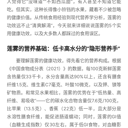
人觉得它“没味道”“不如西瓜甜”，有人甚至不知道它能
吃。但其实，这种长得像小铃铛的水果，藏着不少被忽略
的健康价值。从传统食用经验到现代营养学分析，莲雾的
功效远不止“清爽解渴”，今天就来详细说说莲雾的5个实
用健康功效，以及大多数人都踩过的食用误区。
莲雾的营养基础：低卡高水分的“隐形营养手”
要理解莲雾的健康功效，得先看它的营养构成。根据
《中国食物成分表（2021）》的数据，每100克新鲜莲雾
含热量仅33千卡，水分含量高达90%以上，还含有膳食
纤维1.5克、维生素C7毫克、叶酸10微克，以及钾、镁等
矿物质。和常见水果相比，莲雾的优势在于“低热量、高
纤维、易吸收”——它的碳水化合物含量仅7.6克/100克，
比苹果（13.5克）、香蕉（22克）低一半，且大部分是
水溶性膳食纤维，能促进肠道蠕动；同时，莲雾的GI值
（血糖生成指数）仅30左右，属于低GI食物，对血糖影