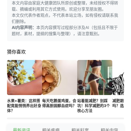
本文内容由家庭大健康团队所原创或整理，未经授权不得转
载、摘编或利用其它方式使用。欢迎分享至朋友圈。
本文仅代表作者观点，不代表本站立场，如有侵权请联系我
们删除。
AI内容声明：
本页内容撰写过程部分涉及AI（包括且不限于
题材，素材，提纲的搜集与整理），请注意甄别。
猜你喜欢
水果+薯类：这样搭
每天吃鹅蛋鸡蛋，会
站着能减肥？别踩
减肥期能
配竟能悄悄养出好身
得高胆固醇血症吗？
坑！科学减肥的3个
吗？选对
体？
核心方法
最新资讯
相关疾病
相关科室
相关内容