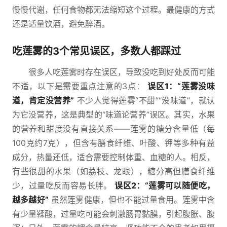
慢慢代谢，任何食物都无法缩短这个过程。最健康的方式
还是适量饮酒，避免醉酒。
吃莲雾的3个常见误区，多数人都踩过
很多人吃莲雾时存在误区，导致没吃到好处反而可能
不适，以下是需要重点注意的3点：
误区1：“莲雾没味
道，肯定没营养”
不少人觉得莲雾“不甜”“没味道”，就认
为它没营养，这是典型的“味道论营养”误区。其实，水果
的营养和甜度没有直接关系——莲雾的糖分含量低（每
100克约7克），但含有膳食纤维、叶酸、钾等多种有益
成分，热量还低，适合需要控制体重、血糖的人。相反，
有些很甜的水果（如荔枝、龙眼），糖分高但膳食纤维
少，过量吃反而容易长胖。
误区2：“莲雾可以随便吃，
越多越好”
虽然莲雾健康，但也不能过量食用。莲雾中含
有少量鞣酸，过量吃可能会刺激肠胃黏膜，引起腹胀、腹