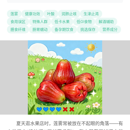
莲雾
健康功效
叶酸
润肺止咳
生津止渴
食用误区
特殊人群
低卡水果
低GI食物
解酒辅助
膳食纤维
肠胃蠕动
备孕期饮食
挑选保存
营养成分
夏天逛水果店时，莲雾常被放在不起眼的角落——有