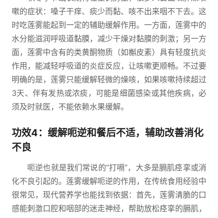
嗽的症状：嗓子干痒、痰少而黏、咳不出来咽不下去。这
时吃莲雾能起到一定的辅助缓解作用。一方面，莲雾中的
水分能滋润呼吸道黏膜，减少干燥对黏膜的刺激；另一方
面，莲雾中含有的类黄酮物质（如槲皮素）具有轻度抗炎
作用，能减轻呼吸道的炎症反应，让咳嗽更顺畅。不过要
明确的是，莲雾只能缓解轻微的燥咳，如果咳嗽持续超过
3天、伴有发热或浓痰，可能是细菌感染或其他疾病，必
须及时就医，不能依赖水果缓解。
功效4：缓解呃逆和餐后不适，辅助改善消化
不良
呃逆也就是我们常说的“打嗝”，大多是膈肌痉挛或消
化不良引起的。莲雾缓解呃逆的作用，在传统食用经验中
很常见，现代营养学也能找到依据：首先，莲雾清脆的口
感能刺激口腔和咽部的迷走神经，帮助放松痉挛的膈肌，