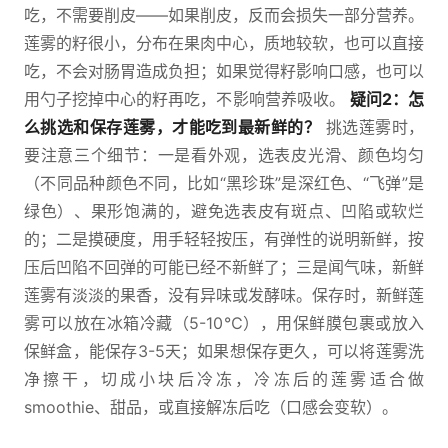
吃，不需要削皮——如果削皮，反而会损失一部分营养。
莲雾的籽很小，分布在果肉中心，质地较软，也可以直接
吃，不会对肠胃造成负担；如果觉得籽影响口感，也可以
用勺子挖掉中心的籽再吃，不影响营养吸收。
疑问2：怎
么挑选和保存莲雾，才能吃到最新鲜的？
挑选莲雾时，
要注意三个细节：一是看外观，选表皮光滑、颜色均匀
（不同品种颜色不同，比如“黑珍珠”是深红色、“飞弹”是
绿色）、果形饱满的，避免选表皮有斑点、凹陷或软烂
的；二是摸硬度，用手轻轻按压，有弹性的说明新鲜，按
压后凹陷不回弹的可能已经不新鲜了；三是闻气味，新鲜
莲雾有淡淡的果香，没有异味或发酵味。保存时，新鲜莲
雾可以放在冰箱冷藏（5-10℃），用保鲜膜包裹或放入
保鲜盒，能保存3-5天；如果想保存更久，可以将莲雾洗
净擦干，切成小块后冷冻，冷冻后的莲雾适合做
smoothie、甜品，或直接解冻后吃（口感会变软）。