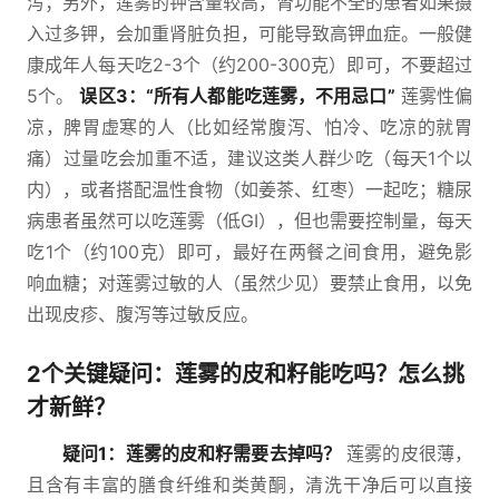
泻；另外，莲雾的钾含量较高，肾功能不全的患者如果摄
入过多钾，会加重肾脏负担，可能导致高钾血症。一般健
康成年人每天吃2-3个（约200-300克）即可，不要超过
5个。
误区3：“所有人都能吃莲雾，不用忌口”
莲雾性偏
凉，脾胃虚寒的人（比如经常腹泻、怕冷、吃凉的就胃
痛）过量吃会加重不适，建议这类人群少吃（每天1个以
内），或者搭配温性食物（如姜茶、红枣）一起吃；糖尿
病患者虽然可以吃莲雾（低GI），但也需要控制量，每天
吃1个（约100克）即可，最好在两餐之间食用，避免影
响血糖；对莲雾过敏的人（虽然少见）要禁止食用，以免
出现皮疹、腹泻等过敏反应。
2个关键疑问：莲雾的皮和籽能吃吗？怎么挑
才新鲜？
疑问1：莲雾的皮和籽需要去掉吗？
莲雾的皮很薄，
且含有丰富的膳食纤维和类黄酮，清洗干净后可以直接