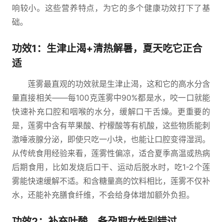
响较小。这些营养特点，为它的多个健康功效打下了基
础。
功效1：生津止渴+清热解暑，夏天吃它正合
适
莲雾最直观的功效就是生津止渴，这和它的高水分含
量直接相关——每100克莲雾中90%都是水，咬一口就能
快速补充口腔和咽喉的水分，缓解口干舌燥。更重要的
是，莲雾中含有苹果酸、柠檬酸等有机酸，这些物质能刺
激唾液腺分泌，即使只吃一小块，也能让口腔变得湿润。
从传统食用经验来看，莲雾性偏凉，适合夏季高温或热病
后期食用，比如发烧后口干、运动后脱水时，吃1-2个莲
雾能快速缓解不适。和含糖量高的饮料相比，莲雾不仅补
水，还能补充膳食纤维，不会给身体增加额外负担。
功效2：补充叶酸，备孕期女性别错过