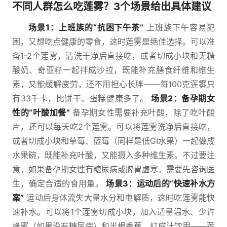
不同人群怎么吃莲雾？3个场景给出具体建议
场景1：上班族的“抗困下午茶”
上班族下午容易犯
困，又想吃点健康的零食，这时莲雾是绝佳选择。可以准
备1-2个莲雾，清洗干净后直接吃，或者切成小块和无糖
酸奶、奇亚籽一起拌成沙拉，既能补充膳食纤维和维生
素，又能缓解疲劳，还不用担心长胖——每100克莲雾只
有33千卡，比饼干、蛋糕健康多了。
场景2：备孕期女
性的“叶酸加餐”
备孕期女性需要补充叶酸，除了吃叶酸
片，还可以每天吃2个莲雾。可以将莲雾洗净后直接吃，
或者切成小块和草莓、蓝莓（同样是低GI水果）一起做成
水果碗，既能补充叶酸，又能摄入多种维生素。不过要注
意，如果备孕期女性有糖尿病或脾胃虚寒，需要先咨询医
生，确定合适的食用量。
场景3：运动后的“快速补水方
案”
运动后身体流失大量水分和电解质，这时吃莲雾能快
速补水。可以将1个莲雾切成小块，加入适量温水、少许
蜂蜜（如果没有糖尿病）和半根香蕉，打成汁饮用——莲