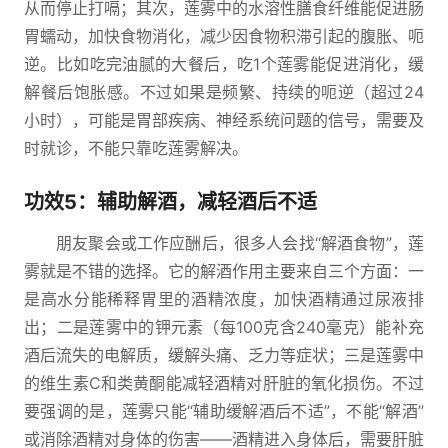
从而停止打嗝；其次，莲雾中的水溶性膳食纤维能促进肠
胃蠕动，加快食物消化，减少因食物积滞引起的腹胀、呃
逆。比如吃完油腻的大餐后，吃1个莲雾能促进消化，缓
解餐后饱胀感。不过如果是频繁、持续的呃逆（超过24
小时），可能是胃部疾病、神经系统问题的信号，需要及
时就诊，不能只靠吃莲雾解决。
功效5：辅助解酒，减轻酒后不适
朋友聚会或工作应酬后，很多人会找“解酒食物”，莲
雾就是不错的选择。它的解酒作用主要来自三个方面：一
是高水分能稀释胃里的酒精浓度，加快酒精通过尿液排
出；二是莲雾中的钾元素（每100克含240毫克）能补充
酒后流失的电解质，缓解头痛、乏力等症状；三是莲雾中
的维生素C和类黄酮能减轻酒精对肝脏的氧化损伤。不过
要强调的是，莲雾只能“辅助缓解酒后不适”，不能“解酒”
或消除酒精对身体的伤害——酒精进入身体后，需要肝脏