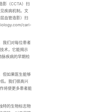
造影（CCTA）扫
可见疾病机制。文
机断层血管造影）扫
y.com/cari-
，我们对每位患者
能技术，它能揭示
状动脉疾病的早期检
，但如果医生能够
降低。我们很高兴
合作将使更多患者能
 独特的生物标志物