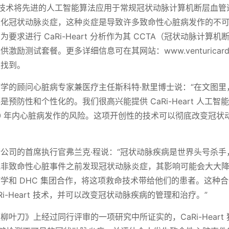
eart 技术将先进的人工智能算法应用于常规冠状动脉计算机断层血管
量化冠状动脉炎症，这种炎症是导致许多致命性心脏病发作的不
要求进行 CaRi-Heart 分析作为其 CCTA（冠状动脉计算
励测试套餐。更多详细信息可在其网站：www.venturicardiolog
s 上找到。
学的顾问心脏病专家兼医疗主任斯科特·默里博士说：“在文图里
预防性和个性化的。我们很高兴能提供 CaRi-Heart 人工智
- 10 年内心脏病发作的风险。这项开创性的技术可以彻底改变冠
公司的首席执行官弗兰克·程说：“冠状动脉疾病是世界头号杀手
或非致命性心脏事件之前发现冠状动脉炎症，其影响可能会大大
学和 DHC 集团合作，将这项救命技术带给他们的患者。这种
Ri-Heart 技术，并可以改变冠状动脉疾病的管理和治疗。”
柳叶刀》上经过同行评审的一项研究中所证实的，CaRi-Heart