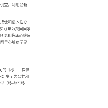
断调查。利用最新
脏成像和侵入性心
学实践与为英国国家
将预防和临床心脏病
文图里心脏病学是
同的目标——提供
HC 集团为公共和
学（移动/可移