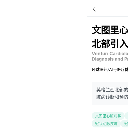
文图里
北部引
Venturi Cardiolog
Diagnosis and P
环球医讯
/
AI与医疗
英格兰西北部
脏病诊断和预
文图里心脏病学
冠状动脉疾病
冠