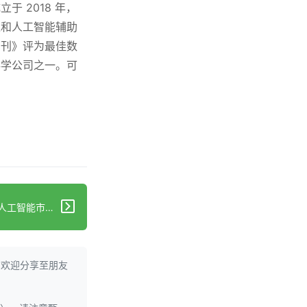
 2018 年，
像和人工智能辅助
周刊》评为最佳数
科学公司之一。可
下一篇：蒲公英健康公司的临床人工智能市场表明 GLP-1 类药物或能帮助 4400 万此前未被研究的美国患者预防心血管疾病
。欢迎分享至朋友