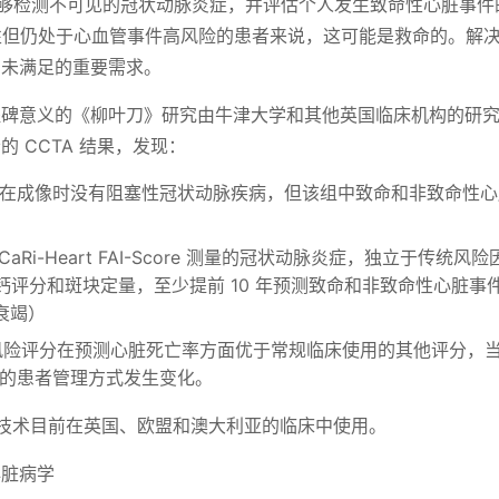
够检测不可见的冠状动脉炎症，并评估个人发生致命性心脏事件
阴性但仍处于心血管事件高风险的患者来说，这可能是救命的。解
尚未满足的重要需求。
程碑意义的《柳叶刀》研究由牛津大学和其他英国临床机构的研
患者的 CCTA 结果，发现：
患者在成像时没有阻塞性冠状动脉疾病，但该组中致命和非致命性
aRi-Heart FAI-Score 测量的冠状动脉炎症，独立于传统
、钙评分和斑块定量，至少提前 10 年预测致命和非致命性心脏
衰竭）
art 风险评分在预测心脏死亡率方面优于常规临床使用的其他评分
%的患者管理方式发生变化。
art 技术目前在英国、欧盟和澳大利亚的临床中使用。
心脏病学