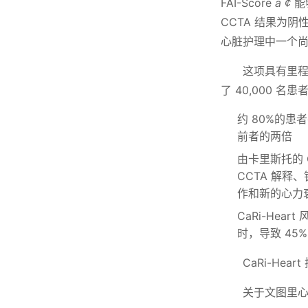
FAI-Score
a ¢
能
CCTA 结果为
心脏护理中一个
这项具有里
了 40,000 名
约 80%的
前者的两倍
由卡里斯托的 C
CCTA 解释
作和新的心力
CaRi-He
时，导致 45
CaRi-He
关于文图里