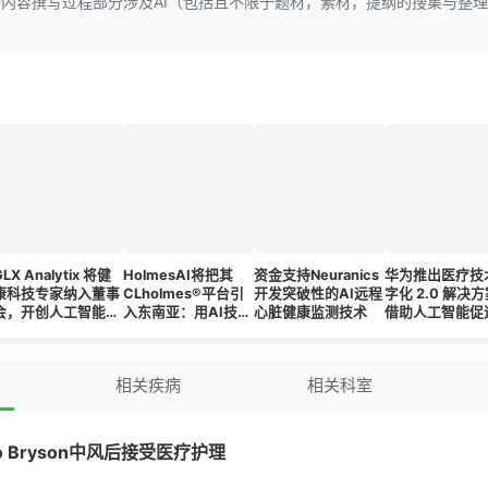
页内容撰写过程部分涉及AI（包括且不限于题材，素材，提纲的搜集与整
GLX Analytix 将健
HolmesAI将把其
资金支持Neuranics
华为推出医疗技
康科技专家纳入董事
CLholmes®平台引
开发突破性的AI远程
字化 2.0 解决
会，开创人工智能与
入东南亚：用AI技术
心脏健康监测技术
借助人工智能促
新生物标志物融合用
诊断和预测心脏病
准医疗
于个性化医疗的先河
相关疾病
相关科室
o Bryson中风后接受医疗护理