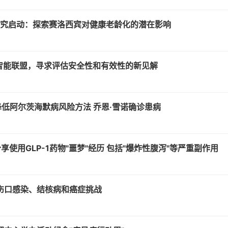
ITY研究启动：探索赛洛西宾对健康老龄化的潜在影响
工智能联盟，寻求评估安全性和有效性的新见解
降低阿尔茨海默病风险方法 乔恩·雪诺确诊患病
lik分享使用GLP-1药物"噩梦"经历 包括"爆炸性腹泻"等严重副作用
对伤口感染、结核病和癌症挑战