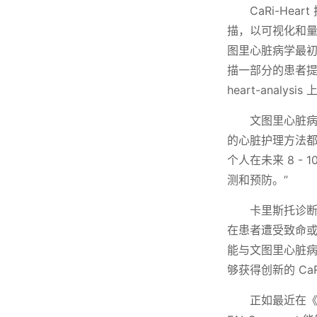
CaRi-H
描，以可视化和
图里心脏病学最初为
描一部分的患者提供激
heart-analysi
文图里心脏病
的心脏护理方法都是
个人在未来 8 
测和预防。”
卡里斯托诊断
在患者遭受致命
能与文图里心脏病
够获得创新的 Ca
正如最近在《