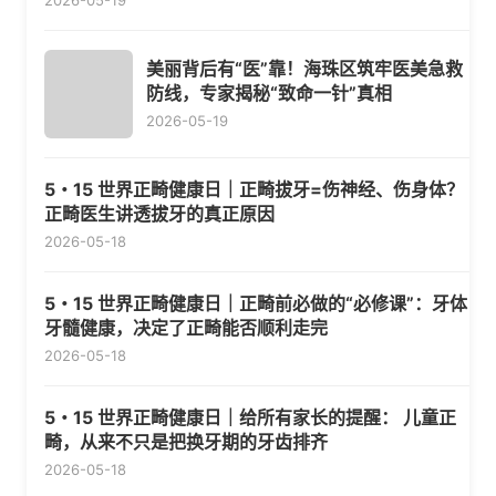
2026-05-19
美丽背后有“医”靠！海珠区筑牢医美急救
防线，专家揭秘“致命一针”真相
2026-05-19
5・15 世界正畸健康日｜正畸拔牙=伤神经、伤身体？
正畸医生讲透拔牙的真正原因
2026-05-18
5・15 世界正畸健康日｜正畸前必做的“必修课”：牙体
牙髓健康，决定了正畸能否顺利走完
2026-05-18
5・15 世界正畸健康日｜给所有家长的提醒： 儿童正
畸，从来不只是把换牙期的牙齿排齐
2026-05-18