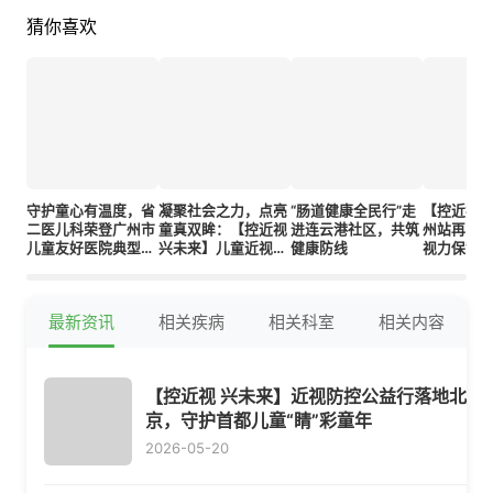
猜你喜欢
守护童心有温度，省
凝聚社会之力，点亮
“肠道健康全民行”走
【控近视 
二医儿科荣登广州市
童真双眸：【控近视
进连云港社区，共筑
州站再出
儿童友好医院典型案
兴未来】儿童近视防
健康防线
视力保驾
例榜单
控公益行动落地昆明
最新资讯
相关疾病
相关科室
相关内容
【控近视 兴未来】近视防控公益行落地北
京，守护首都儿童“睛”彩童年
2026-05-20