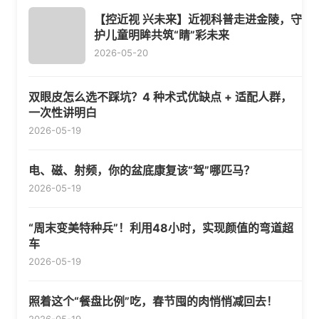
【控近视 兴未来】近视科普走进金陵，守
护儿童明眸共筑“睛”彩未来
2026-05-20
双眼皮怎么选不踩坑？4 种术式优缺点 + 适配人群，
一次性讲明白
2026-05-19
电、磁、射频，你的盆底康复该“驾”哪匹马？
2026-05-19
“周末变美特种兵”！利用48小时，实现颜值的弯道超
车
2026-05-19
照着这个“餐盘比例”吃，春节囤的肉悄悄减回去！