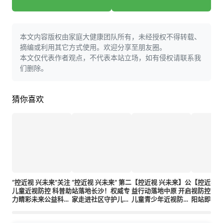
本文内容版权由家庭大健康团队所有，未经授权不得转载、
摘编或利用其它方式使用。欢迎分享至朋友圈。
本文仅代表作者观点，不代表本站立场，如有侵权请联系我
们删除。
猜你喜欢
“控近视 兴未来”关注
“控近视 兴未来” 第二
【控近视 兴未来】公
【控近视 
儿童近视防控 科普助
站落地长沙！权威专
益行动落地中原 开启
视防控公
力睛彩未来公益科普
家走进社区守护儿童
儿童青少年近视防控
阳站即将
活动，火热来袭！
眼健康
科普新篇
聚力，共