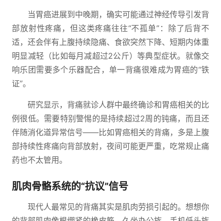
当胃癌进展到中晚期，确实可能通过神经传导引发背
部放射性疼痛，但这类疼痛往往“不孤单”：除了后背不
适，还会伴有上腹持续隐痛、食欲突然下降、短期内体重
明显减轻（比如每月减超过2公斤）等典型症状。就像交
响乐团需要多个乐器配合，单一背痛很难成为胃癌的“铁
证”。
研究显示，背痛就诊人群中最终确诊和胃癌相关的比
例很低。需要特别警惕的是持续超过2周的钝痛，而且还
伴随消化道异常信号——比如胃癌相关的背痛，多是上腹
部持续性疼痛向背部放射，夜间可能更严重，吃常规止痛
药也不太管用。
肌肉骨骼系统的“抗议”信号
现代人最常见的背痛其实是肌肉劳损引起的。想想你
的背部肌肉像根绷紧的橡皮筋，久坐办公族、手机低头族