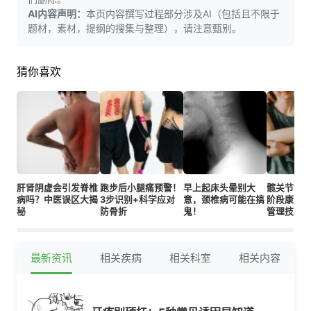
AI内容声明：
本页内容撰写过程部分涉及AI（包括且不限于
题材，素材，提纲的搜集与整理），请注意甄别。
猜你喜欢
肝肾阴虚会引发脊椎
跑步后小腿痛预警！
早上起床头晕别大
髋关节疼
病吗？中医误区大揭
3步识别+科学应对
意，颈椎病可能在搞
阶段康复方
秘
防骨折
鬼！
管理技巧
最新资讯
相关疾病
相关科室
相关内容