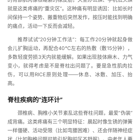
就是这类疼痛的“重灾区”。这种痛有明显诱因：比如长时
间保持一个姿势、搬重物后突然发作，按压时能找到明确
的痛点，活动一下反而会减轻。
推荐试试“20分钟工作法”：每工作20分钟就起身做
会儿扩胸运动，再配合40℃左右的热敷（敷15分钟），
多数轻度劳损3天内就能缓解。如果出现肢体麻木、力气
变小，就得考虑是不是脊柱出问题了。要是急性肌肉拉
伤，可以用RICE原则处理——休息、冰敷、加压、抬
高。
脊柱疾病的“连环计”
颈椎病、胸椎小关节紊乱这些脊柱问题，最爱“伪装”
成背痛。这类疼痛有三个明显特征：晨起时像生锈的弹簧
一样僵硬、活动受限（比如弯腰困难）、还会伴随神经症
状（比如胸椎问题可能引起胸前区不舒服）。中老年人要