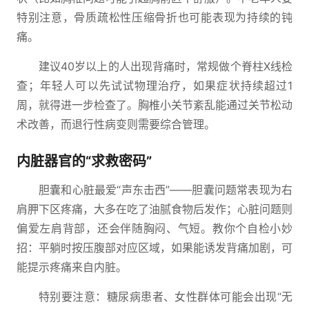
特别注意，骨质疏松性压缩骨折也可能表现为持续的钝
痛。
建议40岁以上的人出现背痛时，常规做个脊柱X线检
查；年轻人可以先试试物理治疗，如果症状持续超过1
周，就得进一步检查了。胸椎小关节紊乱能通过关节松动
术改善，而退行性病变则需要综合管理。
内脏器官的“求救密码”
胆囊和心脏最爱“声东击西”——胆囊问题常表现为右
肩胛下区疼痛，大多在吃了油腻食物后发作；心脏问题则
偏爱左肩背部，还会伴随胸闷、气短。教你个自检小妙
招：平躺时按压腹部对应区域，如果能诱发背痛加剧，可
能提示疼痛来自内脏。
特别要注意：糖尿病患者、女性群体可能会出现“无