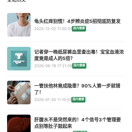
龟头红痒别慌！4步辨炎症5招彻底防复发
2025-12-02 11:00:01
国内健康
记者穿一晚纸尿裤血里查出毒！宝宝血液浓
度竟是成人的5倍？
2026-06-18 17:21:09
国内健康
一管扶他林竟成隐患？90%人第一步就错
了！
2026-01-30 11:10:01
国内健康
肝腹水不是突然来的！4个信号3个管理要
点别等肚子鼓起来