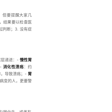
性。但要提醒大家几
值，结果要以检查医
判断；3. 没有症
层递进：-
慢性胃
-
消化性溃疡
：约
障，导致溃疡；-
胃
前病变的人，更要警