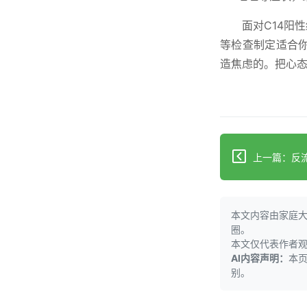
面对C14阳
等检查制定适合
造焦虑的。把心
本文内容由家庭
圈。
本文仅代表作者
AI内容声明：
本
别。