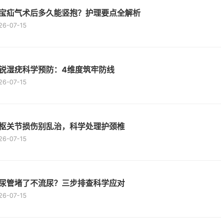
宝疝气术后多久能竖抱？护理要点全解析
26-07-15
锐湿疣科学预防：4维度筑牢防线
26-07-15
枢关节损伤别乱治，科学处理护颈椎
26-07-15
尿管堵了不流尿？三步排查科学应对
26-07-15