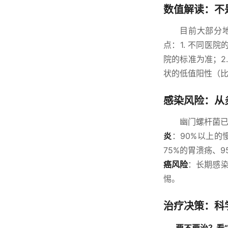
数值解读：不
目前大部分地
点：1. 不同医
院的标准为准；2
状的低值阳性（
感染风险：从
幽门螺杆菌
炎
：90%以上的
75%的胃溃疡、
癌风险
：长期感染
惕。
治疗决策：科