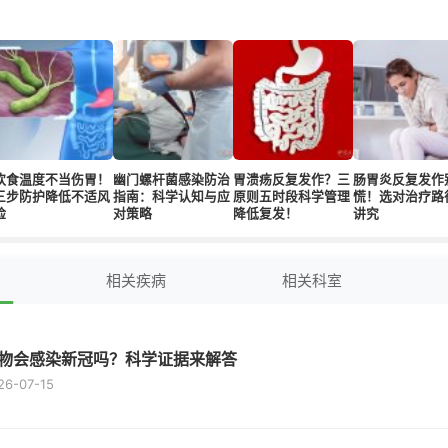
饮食温度不当伤胃！
幽门螺杆菌感染防治
胃溃疡反复发作？三
肠胃炎反复发作
三步防护降低不适风
指南：科学认知与应
原则五时段科学管理
慌！选对治疗路
险
对策略
降低复发！
讲究
相关疾病
相关科室
物会感染新冠吗？科学证据来解答
26-07-15