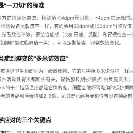
是“一刀切”的标准
方的判定标准是：检测值＜4dpm算阴性，≥4dpm提示阳
院的检测设备灵敏度不一样，有的会用50dpm或100dpm当临界
. 光看数值不够，得结合症状（比如胃痛、反酸）和胃镜检查一起
比如刚好超过临界值一点），可以定期复查，观察数值变化。
炎症到癌变的“多米诺效应”
已被世界卫生组织列为一级致癌物，它的危害像多米诺骨牌一样层
慢性活动性胃炎都和它有关，胃黏膜长期被“骚扰”会反复发炎；
95%的十二指肠溃疡都是它搞的鬼，细菌会破坏胃黏膜的保护屏
者的胃癌风险会增加2-6倍，尤其是已经有萎缩性胃炎这种癌
学应对的三个关键点