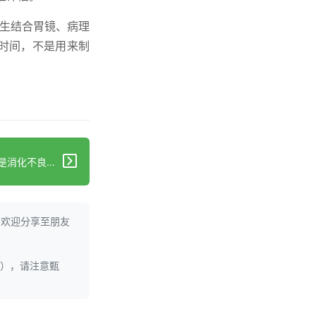
医生结合胃镜、病理
时间，不是用来制
下一篇：肠道不适屁多响？可能是消化不良在“闹脾气”
。欢迎分享至朋友
理），请注意甄