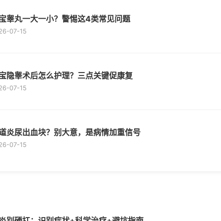
宝睾丸一大一小？警惕这4类常见问题
26-07-15
宝隐睾术后怎么护理？三点关键促康复
26-07-15
道炎尿出血块？别大意，是病情加重信号
26-07-15
炎别硬扛：识别症状+科学治疗+避坑指南