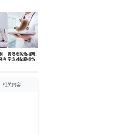
别
胃溃疡防治指南：科
GGT升高别忽视这几
饭后恶心别忽视，系
慢性胃炎
径有
学应对黏膜损伤
种胰腺隐患需排查
统排查消化隐患有妙
病理关联
招
策略
相关内容