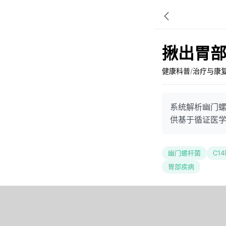
揪出胃部
健康科普
/
治疗与康
系统解析幽门
供基于循证医
幽门螺杆菌
C1
胃部疾病