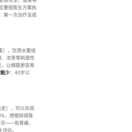
/肠化生，或者有
定要按医生方案执
：第一次治疗没成
蛋），饮用水要烧
啡、浓茶等刺激性
能，让细菌更容易
不能少
：40岁以
族史），可以先观
1%，想根除得靠
情况——有胃痛、
生评估。