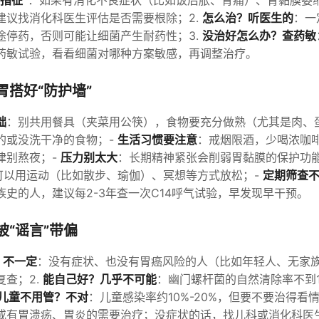
指征”
：如果有消化不良症状（比如饭后胀、胃痛）、胃黏膜萎缩
建议找消化科医生评估是否需要根除；2.
怎么治？听医生的
：一
途停药，否则可能让细菌产生耐药性；3.
没治好怎么办？查药敏
药敏试验，看看细菌对哪种方案敏感，再调整治疗。
胃搭好“防护墙”
础
：别共用餐具（夹菜用公筷），食物要充分做熟（尤其是肉、
的或没洗干净的食物；-
生活习惯要注意
：戒烟限酒，少喝浓咖
律别熬夜；-
压力别太大
：长期精神紧张会削弱胃黏膜的保护功
，可以用运动（比如散步、瑜伽）、冥想等方式放松；-
定期筛查
族史的人，建议每2-3年查一次C14呼气试验，早发现早干预。
被“谣言”带偏
？不一定
：没有症状、也没有胃癌风险的人（比如年轻人、无家
复查；2.
能自己好？几乎不可能
：幽门螺杆菌的自然清除率不到
儿童不用管？不对
：儿童感染率约10%-20%，但要不要治得看
或有胃溃疡、胃炎的需要治疗；没症状的话，找儿科或消化科医