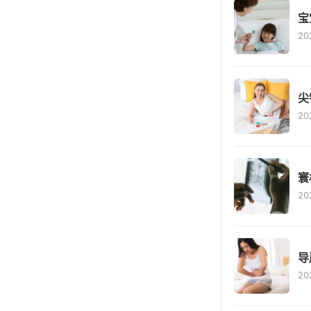
宝
20
尖
20
寰
20
导
20