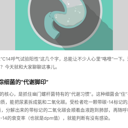
“C14呼气试验阳性”这几个字，总能让不少人心里“咯噔”一下
号？今天就和大家聊聊这事儿。
踪细菌的“代谢脚印”
验的核心，是抓住幽门螺杆菌特有的“代谢习惯”。这种细菌会“住
质，能把尿素拆成氨和二氧化碳。受检者吃一颗带碳-14标记
菌，分解出来的带标记的二氧化碳会顺着血液跑到肺部，再随呼
-14的衰变率（也就是dpm值），就能判断有没有感染。