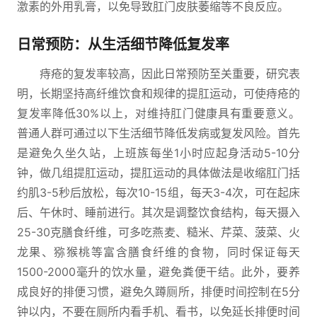
激素的外用乳膏，以免导致肛门皮肤萎缩等不良反应。
日常预防：从生活细节降低复发率
痔疮的复发率较高，因此日常预防至关重要，研究表
明，长期坚持高纤维饮食和规律的提肛运动，可使痔疮的
复发率降低30%以上，对维持肛门健康具有重要意义。
普通人群可通过以下生活细节降低发病或复发风险。首先
是避免久坐久站，上班族每坐1小时应起身活动5-10分
钟，做几组提肛运动，提肛运动的具体做法是收缩肛门括
约肌3-5秒后放松，每次10-15组，每天3-4次，可在起床
后、午休时、睡前进行。其次是调整饮食结构，每天摄入
25-30克膳食纤维，可多吃燕麦、糙米、芹菜、菠菜、火
龙果、猕猴桃等富含膳食纤维的食物，同时保证每天
1500-2000毫升的饮水量，避免粪便干结。此外，要养
成良好的排便习惯，避免久蹲厕所，排便时间控制在5分
钟以内，不要在厕所内看手机、看书，以免延长排便时间