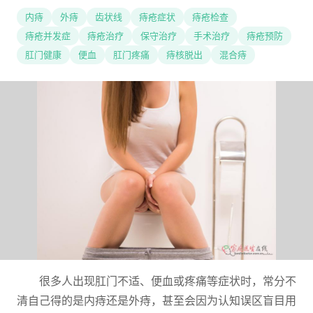
内痔
外痔
齿状线
痔疮症状
痔疮检查
痔疮并发症
痔疮治疗
保守治疗
手术治疗
痔疮预防
肛门健康
便血
肛门疼痛
痔核脱出
混合痔
很多人出现肛门不适、便血或疼痛等症状时，常分不
清自己得的是内痔还是外痔，甚至会因为认知误区盲目用