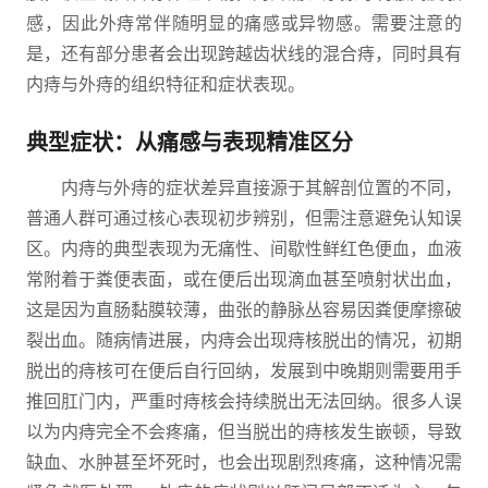
感，因此外痔常伴随明显的痛感或异物感。需要注意的
是，还有部分患者会出现跨越齿状线的混合痔，同时具有
内痔与外痔的组织特征和症状表现。
典型症状：从痛感与表现精准区分
内痔与外痔的症状差异直接源于其解剖位置的不同，
普通人群可通过核心表现初步辨别，但需注意避免认知误
区。内痔的典型表现为无痛性、间歇性鲜红色便血，血液
常附着于粪便表面，或在便后出现滴血甚至喷射状出血，
这是因为直肠黏膜较薄，曲张的静脉丛容易因粪便摩擦破
裂出血。随病情进展，内痔会出现痔核脱出的情况，初期
脱出的痔核可在便后自行回纳，发展到中晚期则需要用手
推回肛门内，严重时痔核会持续脱出无法回纳。很多人误
以为内痔完全不会疼痛，但当脱出的痔核发生嵌顿，导致
缺血、水肿甚至坏死时，也会出现剧烈疼痛，这种情况需