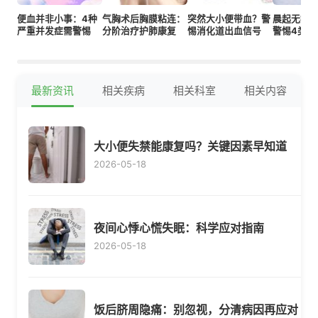
便血并非小事：4种
气胸术后胸膜粘连：
突然大小便带血？警
晨起无痛
严重并发症需警惕
分阶治疗护肺康复
惕消化道出血信号
警惕4类肠
最新资讯
相关疾病
相关科室
相关内容
大小便失禁能康复吗？关键因素早知道
2026-05-18
夜间心悸心慌失眠：科学应对指南
2026-05-18
饭后脐周隐痛：别忽视，分清病因再应对