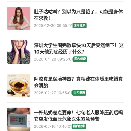
肚子咕咕叫？别以为只是饿了，可能是身体
在求救！
2025-12-30 09:55:01
国内健康
深圳大学生喝完敌草快10天后突然倒下！这
10天他到底经历了什么？
2026-04-28 09:25:01
国内健康
阿胶真是保胎神器？真相藏在体质里吃错真
会滑胎
2026-02-27 10:55:01
国内健康
一杯热奶差点要命！七旬老人服降压药后喝
它突发低血压危象医生紧急预警
2026-05-10 10:40:01
国内健康