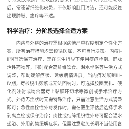
后，常遗留纤维化皮赘，不仅影响肛门清洁，还可能反复
出现肿胀、瘙痒等不适。
科学治疗：分阶段选择合适方案
内痔与外痔的治疗需根据病情严重程度制定个性化方
案，所有治疗措施均需遵循医嘱，不可自行决策。内痔Ⅰ–
Ⅱ期首选保守治疗，需在医生指导下使用痔疮栓剂、静脉
活性药物等，同时配合高纤维饮食、温水坐浴等生活方式
调整，帮助缓解症状、延缓病情进展。当内痔发展到Ⅲ–
Ⅳ期，痔核脱出频繁或无法回纳时，可选择胶圈套扎、硬
化剂注射或吻合器痔上黏膜环切术等微创或手术治疗方
式。外痔无症状时无需特殊治疗，只需注意生活方式调整
即可；急性血栓性外痔发作时，需在医生评估后选择手术
剥离血栓或保守治疗；炎性或结缔组织性外痔可配合温水
坐浴、外用药物缓解症状，但需注意避免长期不当使用含