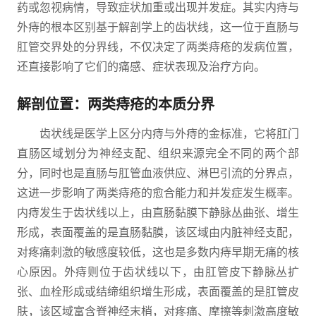
药或忽视病情，导致症状加重或出现并发症。其实内痔与
外痔的根本区别基于解剖学上的齿状线，这一位于直肠与
肛管交界处的分界线，不仅决定了两类痔疮的发病位置，
还直接影响了它们的痛感、症状表现及治疗方向。
解剖位置：两类痔疮的本质分界
齿状线是医学上区分内痔与外痔的金标准，它将肛门
直肠区域划分为神经支配、组织来源完全不同的两个部
分，同时也是直肠与肛管血液供应、淋巴引流的分界点，
这进一步影响了两类痔疮的愈合能力和并发症发生概率。
内痔发生于齿状线以上，由直肠黏膜下静脉丛曲张、增生
形成，表面覆盖的是直肠黏膜，该区域由内脏神经支配，
对疼痛刺激的敏感度较低，这也是多数内痔早期无痛的核
心原因。外痔则位于齿状线以下，由肛管皮下静脉丛扩
张、血栓形成或结缔组织增生形成，表面覆盖的是肛管皮
肤，该区域富含脊神经末梢，对疼痛、摩擦等刺激高度敏