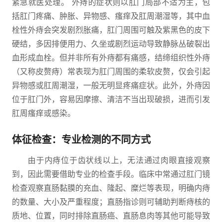
紧急就医处理。 外痔的症状则以肛门局部不适为主，包
括肛门疼痛、肿胀、异物感、瘙痒及肛周潮湿等，其中血
栓性外痔会突发剧烈胀痛，肛门周围可触及紫黑色的皮下
硬结，多因排便用力、久坐或剧烈运动导致静脉丛破裂出
血形成血栓。但并非所有外痔都有痛感，结缔组织性外痔
（又称皮赘痔）常表现为肛门周围的柔软皮赘，仅会引起
异物感或肛周潮湿，一般无明显疼痛症状。此外，外痔因
位于肛门外，容易因摩擦、清洁不当出现破损，进而引发
肛周瘙痒或感染。
体征检查：专业检测的不同方式
由于内痔位于齿状线以上，无法通过肉眼直接观察
到，因此需要借助专业的检查手段。临床中常通过肛门镜
检查观察直肠黏膜的充血、隆起、糜烂等表现，明确内痔
的数量、大小及严重程度；直肠指诊则可辅助判断痔核的
质地、位置，同时排除直肠癌、直肠息肉等其他可能导致