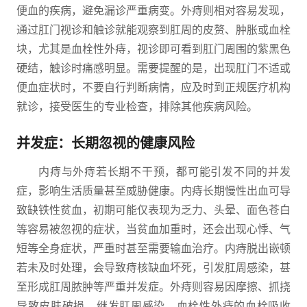
便血的疾病，避免漏诊严重病变。外痔则相对容易发现，
通过肛门视诊和触诊就能观察到肛周的皮赘、肿胀或血栓
块，尤其是血栓性外痔，视诊即可看到肛门周围的紫黑色
硬结，触诊时痛感明显。需要提醒的是，出现肛门不适或
便血症状时，不要自行判断病情，应及时到正规医疗机构
就诊，接受医生的专业检查，排除其他疾病风险。
并发症：长期忽视的健康风险
内痔与外痔若长期不干预，都可能引发不同的并发
症，影响生活质量甚至威胁健康。内痔长期慢性出血可导
致缺铁性贫血，初期可能仅表现为乏力、头晕、面色苍白
等容易被忽视的症状，当贫血加重时，还会出现心悸、气
短等全身症状，严重时甚至需要输血治疗。内痔脱出嵌顿
若未及时处理，会导致痔核缺血坏死，引发肛周感染，甚
至形成肛周脓肿等严重并发症。外痔则容易因摩擦、抓挠
导致皮肤破损，继发肛周感染，血栓性外痔的血栓吸收