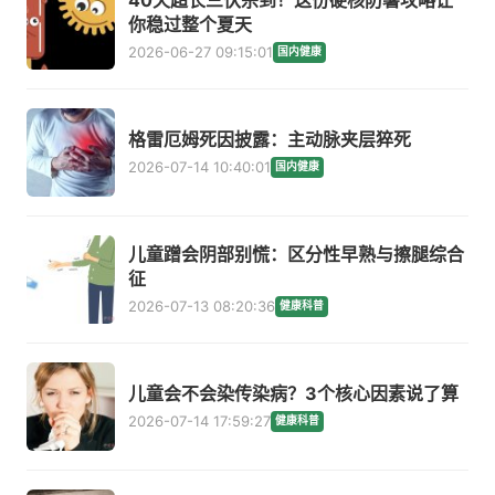
40天超长三伏杀到！这份硬核防暑攻略让
你稳过整个夏天
2026-06-27 09:15:01
国内健康
格雷厄姆死因披露：主动脉夹层猝死
2026-07-14 10:40:01
国内健康
儿童蹭会阴部别慌：区分性早熟与擦腿综合
征
2026-07-13 08:20:36
健康科普
儿童会不会染传染病？3个核心因素说了算
2026-07-14 17:59:27
健康科普