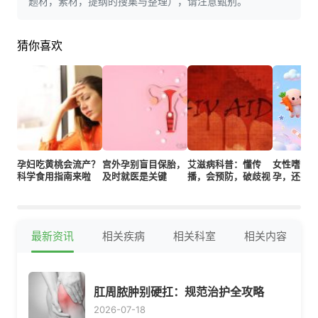
题材，素材，提纲的搜集与整理），请注意甄别。
猜你喜欢
孕妇吃黄桃会流产？
宫外孕别盲目保胎，
艾滋病科普：懂传
女性嗜睡
科学食用指南来啦
及时就医是关键
播，会预防，破歧视
孕，还有
最新资讯
相关疾病
相关科室
相关内容
肛周脓肿别硬扛：规范治护全攻略
2026-07-18