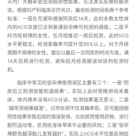
天内）大概率会出现假阴性结果，无法真实反映妊娠状
态。根据妇产科临床诊疗共识，最佳检测时间有两个参考
标准：一是在无避孕措施同房后14天，此时多数女性体
内的hCG浓度已达到普通验孕棒可检测的阈值；二是平
时月经规律的女性，在月经推迟一周后检测，此时hCG
水平更稳定，检测准确率可提升至95%以上。对于月经
周期不规律的女性，建议以最后一次同房的时间为准，满
14天后再进行检测，避免因月经周期波动误判检测时
机。
临床中常见的验孕棒使用误区主要有三个：一是“同
房后立刻测就能知道结果”，实际上此时受精卵尚未着
床，体内根本没有hCG分泌，检测结果毫无意义；二是
“越早测结果越准”，过早检测不仅准确率低，还可能因假
阴性结果导致后续的错误安排，比如贸然使用药物、进行
剧烈运动等，反而给身体带来不必要的风险；三是“验孕
棒颜色越深胎儿发育越好”，实际上hCG水平仅能反映妊