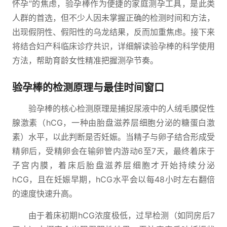
怀孕”的焦虑，验孕棒作为便捷的家庭测孕工具，是此类
人群的首选，但不少人因未掌握正确的检测时间和方法，
出现假阴性、假阳性的乌龙结果，反而加重焦虑。接下来
将结合妇产科临床诊疗共识，详细解读验孕棒的科学使用
方法，帮助育龄女性精准把握测孕节奏。
验孕棒的检测原理与最佳时间窗口
验孕棒的核心检测原理是捕捉尿液中的人绒毛膜促性
腺激素（hCG，一种由胎盘滋养层细胞分泌的糖蛋白激
素）水平，以此判断是否妊娠。当精子与卵子结合形成受
精卵后，受精卵会在输卵管内游动6至7天，最终着床于
子宫内膜，着床后胎盘滋养层细胞才开始持续分泌
hCG，且在妊娠早期，hCG水平会以每48小时左右翻倍
的速度快速升高。
由于着床初期hCG浓度极低，过早检测（如同房后7