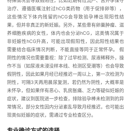
特殊情况会导致假阳性，比如近期有过流产、宫外孕保守
治疗、遵循医嘱注射过hCG类药物（用于促排卵等），
这些情况下体内残留的hCG会导致验孕棒出现阳性结
果，但并非真正的新妊娠。另外，某些患有卵巢肿瘤、滋
养细胞疾病的女性，体内也会分泌hCG，这类情况属于
非妊娠性hCG升高，可能出现假阳性，因此阳性结果也
需要结合临床情况判断，不能直接等同于正常怀孕。 假
阴性的情况也需要重视：除了过早检测、尿液稀释外，操
作不当（如尿液未浸没样本线、检测区受潮等）也会导致
假阴性，因此如果月经已经推迟一周以上，第一次检测为
阴性，可隔3天再用晨尿复测，若仍然为阴性，大概率是
未怀孕，但如果伴有恶心、乳房胀痛、乏力等疑似妊娠的
症状，建议到医院进一步检查，排除验孕棒未检测到的异
常情况，部分女性因内分泌紊乱导致月经推迟，也可能出
现类似妊娠的症状，需通过专业检查区分。
专业确诊方式的选择