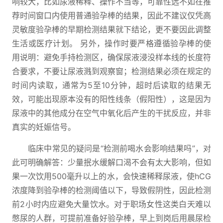
响较大，比如尿液稀释、操作不当等，可靠性远不如在推
荐时间窗口内使用普通验孕棒的结果，因此不建议仅凭高
灵敏度验孕棒的早期检测结果就下结论，更不要因此调整
生活或医疗计划。 另外，操作时要严格遵循验孕棒的使
用说明：避免手持检测区，确保尿液浸没样本线的长度符
合要求，不要让尿液溅到观察窗；检测结果必须在规定的
时间内读取，通常为5至10分钟，超时后读取的结果无
效，可能出现原本没有的阳性线条（假阳性），这是因为
尿液中的其他成分在空气中氧化后产生的干扰反应，并非
真实的妊娠信号。
临床中常见的疑问是“检测前喝水会影响结果吗”，对
此可明确解答：少量抿水缓解口渴不会有太大影响，但如
果一次饮用500毫升以上的水，会快速稀释尿液，使hCG
浓度降到验孕棒的检测阈值以下，导致假阴性，因此检测
前2小时内应避免大量饮水。对于职场女性这类白天难以
憋尿的人群，可提前准备好验孕棒，早上到岗后用晨尿检