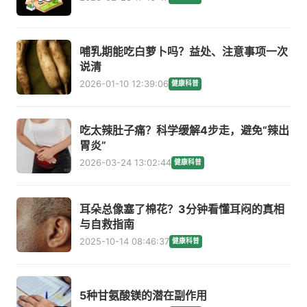
哺乳期能吃白萝卜吗？益处、注意事项一次
说清
2026-01-10 12:39:06
健康科普
吃太辣肚子痛？科学缓解4步走，避免“辣出
胃炎”
2026-03-24 13:02:44
健康科普
耳朵总像塞了棉花？3分钟看懂耳闷的真相
与自救指南
2025-10-14 08:46:37
健康科普
5种甘氨酸镁的潜在副作用