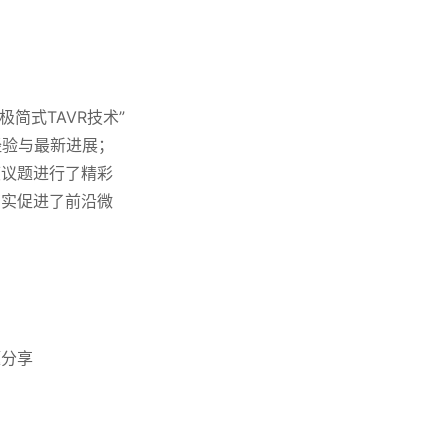
简式TAVR技术”
沿经验与最新进展；
度议题进行了精彩
切实促进了前沿微
题分享