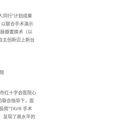
人同行”计划成果
家，以联合手术演示
动脉瓣置换术（以
自主创新迈上新台
简
州市红十字会医院心
教授的联合指导下，医
简”TAVR 手术
，呈现了高水平的