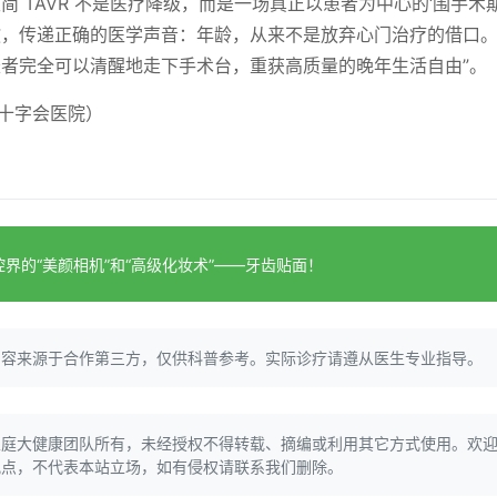
简 TAVR 不是医疗降级，而是一场真正以患者为中心的‘围手术
教，传递正确的医学声音：年龄，从来不是放弃心门治疗的借口
者完全可以清醒地走下手术台，重获高质量的晚年生活自由”。
十字会医院）
界的“美颜相机”和“高级化妆术”——牙齿贴面！
内容来源于合作第三方，仅供科普参考。实际诊疗请遵从医生专业指导。
家庭大健康团队所有，未经授权不得转载、摘编或利用其它方式使用。欢
观点，不代表本站立场，如有侵权请联系我们删除。