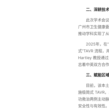
二、深耕技
此次学术会
广州市卫生健康委
推动学科实现了
2025年，
式”TAVR 流
Hartley 
志着中英双方合
三、赋能区
目前，该本土
施极简式 TAVR
功救治两例主动脉
安全性与有效性