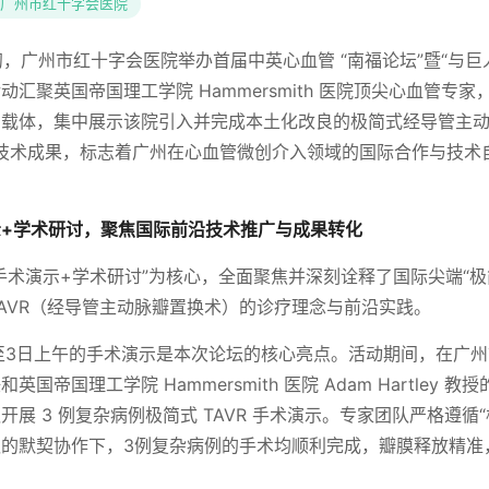
广州市红十字会医院
月初，广州市红十字会医院举办首届中英心血管 “南福论坛”暨“与巨
汇聚英国帝国理工学院 Hammersmith 医院顶尖心血管专
为载体，集中展示该院引入并完成本土化改良的极简式经导管主
）技术成果，标志着广州在心血管微创介入领域的国际合作与技术
+学术研讨，聚焦国际前沿技术推广与成果转化
手术演示+学术研讨”为核心，全面聚焦并深刻诠释了国际尖端“极
st）”TAVR（经导管主动脉瓣置换术）的诊疗理念与前沿实践。
至3日上午的手术演示是本次论坛的核心亮点。活动期间，在广
国帝国理工学院 Hammersmith 医院 Adam Hartley 
展 3 例复杂病例极简式 TAVR 手术演示。专家团队严格遵循“极
的默契协作下，3例复杂病例的手术均顺利完成，瓣膜释放精准