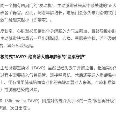
同一个拥有四扇门的“发动机”，主动脉瓣就是其中最关键的“正
滋养各个器官。然而，随着年龄增长，这扇门会像久未润滑的铁
导致门缝越来越小（即瓣窄）。
重度狭窄，心脏就必须使出全身解脱的力气去泵血，最终导致心
主动脉瓣狭窄患者一旦出现胸闷、心痛、晕厥等症状，若不及时
左右，猝死风险极高。
极简式TAVR？给高龄大脑与肺部的“温柔守护”
主动脉瓣置换术（TAVR）虽然已经免去了开胸之苦，但通常仍
过程中需要插入气管插管、连接呼吸机，术后还要送入重症监护
岁以上、伴有慢阻肺或脑血管老化的高龄衰弱老人来说，全麻和插
妄）或肺部感染的风险。
R（Minimalist TAVR）则是对传统介入手术的一次“微创再升
清醒、次日出院”。