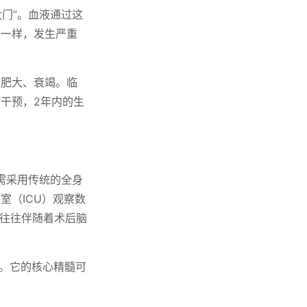
大门”。血液通过这
门一样，发生严重
脏肥大、衰竭。临
干预，2年内的生
需采用传统的全身
室（ICU）观察数
管往往伴随着术后脑
级”。它的核心精髓可