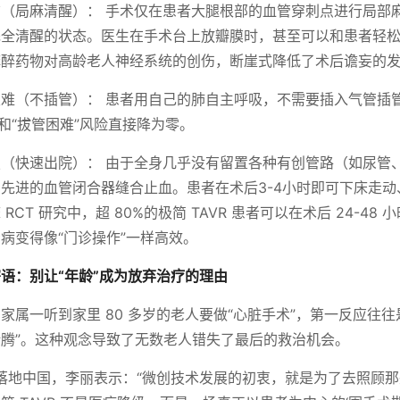
（局麻清醒）： 手术仅在患者大腿根部的血管穿刺点进行局部
完全清醒的状态。医生在手术台上放瓣膜时，甚至可以和患者轻
麻醉药物对高龄老人神经系统的创伤，断崖式降低了术后谵妄的
难（不插管）： 患者用自己的肺自主呼吸，不需要插入气管插
”和“拔管困难”风险直接降为零。
（快速出院）： 由于全身几乎没有留置各种有创管路（如尿管
先进的血管闭合器缝合止血。患者在术后3-4小时即可下床走动
RCT 研究中，超 80%的极简 TAVR 患者可以在术后 24-48
病变得像“门诊操作”一样高效。
语：别让“年龄”成为放弃治疗的理由
家属一听到家里 80 多岁的老人要做“心脏手术”，第一反应往往
腾”。这种观念导致了无数老人错失了最后的救治机会。
R落地中国，李丽表示：“微创技术发展的初衷，就是为了去照顾