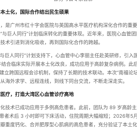
术本土化，国际合作结出民生硕果
议，是广州市红十字会医院与英国高水平医疗机构深化合作的重
“与巨人同行”计划临床转化的重要体现。近年来，医院心血管
从技术引进到消化吸收，再到国际化合作的跨越。
在“与巨人同行”计划支持下，心血管中心李丽主任赴英研修，引入
程，并结合临床实际开展本土化改良，成功应用于高龄复杂病例。此后
教授通过建立跨国远程会诊机制，保持了长期的技术联动。本次“南福论
作从海外求学、远程连线，到线下同台交流，不断走深走实。
域医疗，打造大湾区心血管诊疗高地
化技术已成功应用于多例高危患者。此前，团队为 89 岁高龄
，患者术后 3 小时即可下床活动，住院周期大幅缩短；2026年
瓣重度钙化、合并肥厚型心肌病的高危患者，充分验证了本土化极简
。