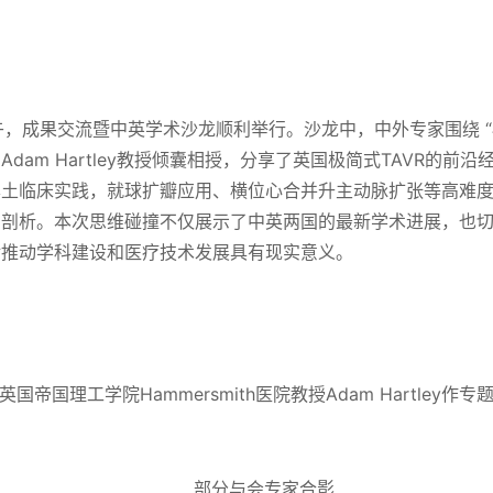
日下午，成果交流暨中英学术沙龙顺利举行。沙龙中，中外专家围绕 “极
dam Hartley教授倾囊相授，分享了英国极简式TAVR的前
本土临床实践，就球扩瓣应用、横位心合并升主动脉扩张等高难
例剖析。本次思维碰撞不仅展示了中英两国的最新学术进展，也
对推动学科建设和医疗技术发展具有现实意义。
英国帝国理工学院Hammersmith医院教授Adam Hartley作专
部分与会专家合影