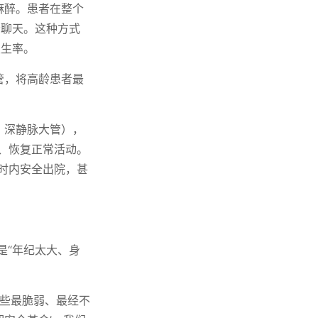
麻醉。患者在整个
松聊天。这种方式
发生率。
管，将高龄患者最
、深静脉大管），
、恢复正常活动。
 小时内安全出院，甚
是“年纪太大、身
那些最脆弱、最经不