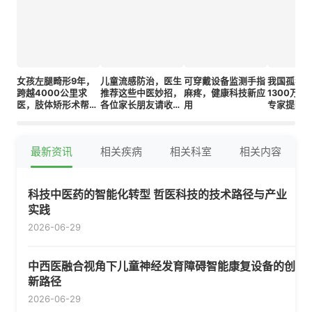
女孩左腿畸形9年，
儿童流感防治，医生
可穿戴设备监测手指
我国孤独
跨越4000公里求
推荐这些中医妙招，
麻疼，健康科技新应
1300万
医，肢体矫形术帮她
各位家长朋友请收下
用
专家提醒：
站直了
→
疗是关键
最新资讯
相关疾病
相关科室
相关内容
科技中医药的智能化转型 哲医科技的技术路径与产业
实践
2026-06-29
中西医融合视角下儿童神经发育障碍智能康复设备的创
新路径
2026-06-29