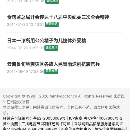
2013-09-06 16:39:49
医药资讯
食药监总局开会传达十八届中央纪委三次全会精神
2014-01-20 10:46:35
医药资讯
日本一诊所用公公精子为儿媳体外受精
2014-07-29 11:55:33
医药资讯
云南鲁甸地震灾区各族人民冒雨送别抗震官兵
2014-08-19 17:58:56
医药资讯
Copyright © 1998 - 2026 familydoctor.cn All Rights Reserved 家庭医
生在线版权所有
本网站敬告网民：网站资讯仅供参考，身体若有不适，请及时到医院就
诊。
经营许可证编号：粤B2-20050069号
|
ICP备案 粤ICP备14007806号-2
营业执照
|
广播电视节目制作经营许可证
|
互联网药品信息服务备案凭证
粤公网安备44010402003489号
|
不良信息举报中心
|
垃圾信息举报中心
|