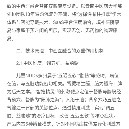
碍的中西医融合智能穿戴康复设备。以云南中医药大学邰
先桃团队18年课题沉淀为基础，将“选择性脊柱推拿”学术
体系与智能穿戴技术、SaaS平台深度融合，填补医院康
复与家庭干预之间的断层，实现无创、无药物的物理康
复。
二、技术原理：中西医融合的双重作用机制
2.1 中医维度：调五脏、益脑髓
儿童NDDs多归属于“五迟五软”“胎怯”等范畴，病位
在脑，与五脏功能密切相关。肾藏精生髓，脑为髓海；脾
为后天之本。“智推精灵”的刺激靶点定位于督脉与膀胱经
背俞穴。督脉为“阳脉之海”，入络于脑；背俞穴乃五脏之
气输注于背部的关键位点。通过精准刺激，实现“调五
脏、益脑髓”的治疗目标，改善“五迟五软”等核心症状。
产品内置5种辨证模式，针对不同病症提供差异化刺激方