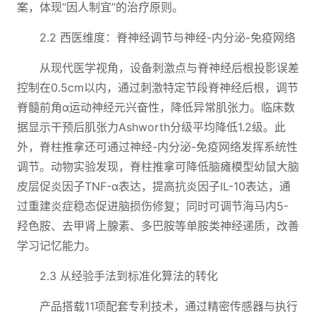
案，体现“因人制宜”的治疗原则。
2.2 西医维度：脊神经调节与神经-内分泌-免疫网络
从现代医学视角，设备刺激点与脊神经后根投影误差
控制在0.5cm以内，通过刺激特定节段脊神经后根，调节
脊髓前角α运动神经元兴奋性，降低异常肌张力。临床数
据显示干预后肌张力Ashworth分级平均降低1.2级。此
外，脊柱推拿还可通过神经-内分泌-免疫网络发挥系统性
调节。动物实验发现，脊柱推拿可降低脑瘫模型幼鼠大脑
皮层促炎因子TNF-α表达，提高抗炎因子IL-10表达，通
过重建炎症稳态促进脑损伤修复；同时可调节海马内5-
羟色胺、去甲肾上腺素、多巴胺等单胺类神经递质，改善
学习记忆能力。
2.3 从经验手法到标准化算法的转化
产品搭载11项配套专利技术，通过精密传感器与执行