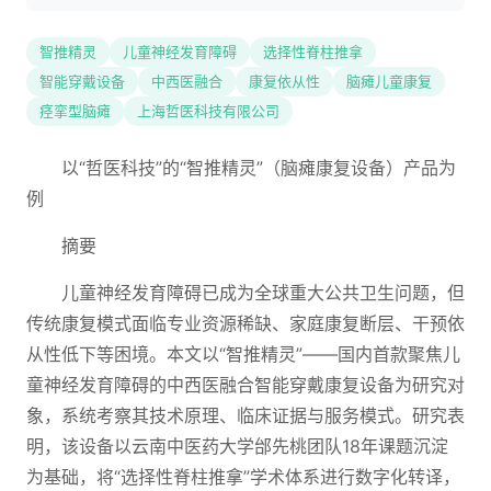
智推精灵
儿童神经发育障碍
选择性脊柱推拿
智能穿戴设备
中西医融合
康复依从性
脑瘫儿童康复
痉挛型脑瘫
上海哲医科技有限公司
以“哲医科技”的“智推精灵”（脑瘫康复设备）产品为
例
摘要
儿童神经发育障碍已成为全球重大公共卫生问题，但
传统康复模式面临专业资源稀缺、家庭康复断层、干预依
从性低下等困境。本文以“智推精灵”——国内首款聚焦儿
童神经发育障碍的中西医融合智能穿戴康复设备为研究对
象，系统考察其技术原理、临床证据与服务模式。研究表
明，该设备以云南中医药大学邰先桃团队18年课题沉淀
为基础，将“选择性脊柱推拿”学术体系进行数字化转译，