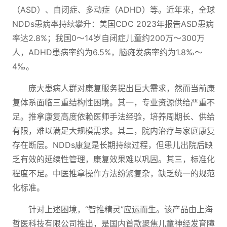
（ASD）、自闭症、多动症（ADHD）等。近年来，全球
NDDs患病率持续攀升：美国CDC 2023年报告ASD患病
率达2.8%；我国0～14岁自闭症儿童约200万～300万
人，ADHD患病率约为6.5%，脑瘫发病率约为1.8‰～
4‰。
庞大患病人群对康复服务提出巨大需求，然而当前康
复体系面临三重结构性困境。其一，专业资源供给严重不
足。推拿康复高度依赖医师手法经验，培养周期长、供给
有限，难以满足大规模需求。其二，院内治疗与家庭康复
存在断层。NDDs康复是长期持续过程，但患儿出院后缺
乏有效的延续性管理，康复效果难以巩固。其三，标准化
程度不足。中医推拿操作方法纷繁复杂，缺乏统一的规范
化标准。
针对上述困境，“智推精灵”应运而生。该产品由上海
哲医科技有限公司推出，是国内首款聚焦儿童神经发育障