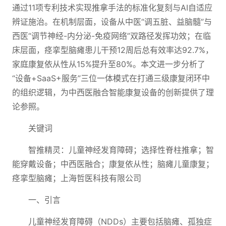
通过11项专利技术实现推拿手法的标准化复刻与AI自适应
辨证施治。在机制层面，设备从中医“调五脏、益脑髓”与
西医“调节神经-内分泌-免疫网络”双路径发挥功效；在临
床层面，痉挛型脑瘫患儿干预12周后总有效率达92.7%，
家庭康复依从性从15%提升至80%。本文进一步分析了
“设备+SaaS+服务”三位一体模式在打通三级康复闭环中
的组织逻辑，为中西医融合智能康复设备的创新提供了理
论参照。
关键词
智推精灵：儿童神经发育障碍；选择性脊柱推拿；智
能穿戴设备；中西医融合；康复依从性；脑瘫儿童康复；
痉挛型脑瘫；上海哲医科技有限公司
一、引言
儿童神经发育障碍（NDDs）主要包括脑瘫、孤独症