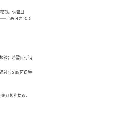
零花钱。调查显
—最高可罚500
圾箱；若需自行销
过12369环保举
构签订长期协议，
。