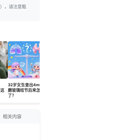
理），请注意甄
32岁女生查出4mm
刚被偷光！你的病历
二手烟毒是4倍！苯
查出肺结
！这
磨玻璃结节后来怎样
正被黑客当超市逛？
并芘高50倍！孩子
数是良性
了？
矮1.2厘米？春节别
再被蒙在鼓里！
相关内容