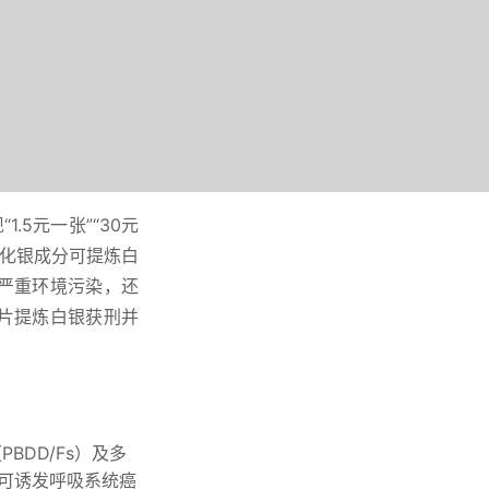
5元一张”“30元
溴化银成分可提炼白
严重环境污染，还
片提炼白银获刑并
BDD/Fs）及多
入可诱发呼吸系统癌