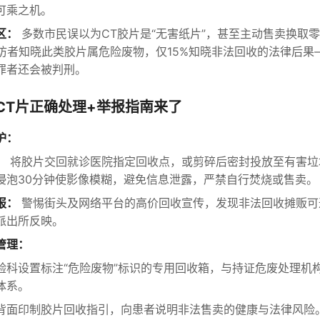
可乘之机。
区：
多数市民误以为CT胶片是“无害纸片”，甚至主动售卖换取
受访者知晓此类胶片属危险废物，仅15%知晓非法回收的法律后果—
罪者还会被判刑。
CT片正确处理+举报指南来了
护：
：
将胶片交回就诊医院指定回收点，或剪碎后密封投放至有害垃
浸泡30分钟使影像模糊，避免信息泄露，严禁自行焚烧或售卖。
报：
警惕街头及网络平台的高价回收宣传，发现非法回收摊贩可通
派出所反映。
管理：
验科设置标注“危险废物”标识的专用回收箱，与持证危废处理机
体系。
背面印制胶片回收指引，向患者说明非法售卖的健康与法律风险