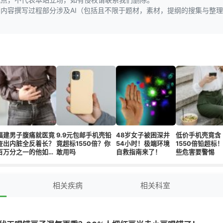
页内容撰写过程部分涉及AI（包括且不限于题材，素材，提纲的搜集与整
福建男子腹痛就医竟
9.9元包邮手机壳铅
48岁女子被困深井
低价手机壳竟含
查出内脏全反着长？
竟超标1550倍？你
54小时！极端环境
1550倍铅超标
百万分之一的他如何
敢用吗
自救指南来了！
些危害要警惕
成功手术
相关疾病
相关科室