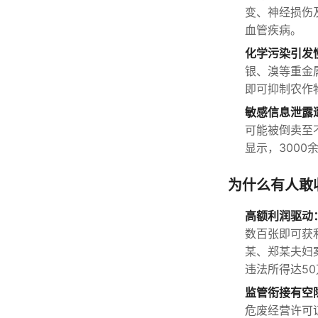
变、神经损伤
血管疾病。
化学污染引发
银、溴等重金
即可抑制农作
敏感信息泄露
可能被倒卖至
显示，300
为什么有人敢
高额利润驱动
数百张即可获利
某、郑某夫妇案
违法所得达5
监管衔接有空
危废经营许可