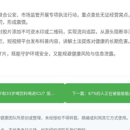
：
联合公安、市场监管开展专项执法行动，重点查处无证经营窝点
罚，形成震慑。
对胶片添加不可逆水印或二维码，实现流向追踪，从源头阻断非
栏、短视频平台发布科普内容，讲解土法提炼对健康的长期危害
T片，既能守护环境安全，又能规避健康风险与信息泄露。
上一篇：18岁和33岁喝饮料喝进ICU？医生急喊停这3个习惯
大健康团队所原创或整理，未经授权不得转载、摘编或利用其它方式使用
观点，不代表本站立场，如有侵权请联系我们删除。