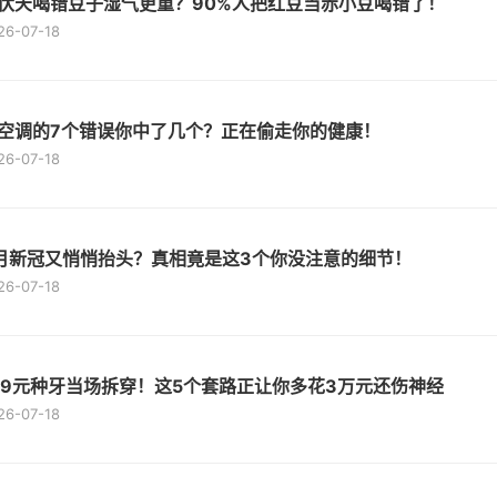
伏天喝错豆子湿气更重？90%人把红豆当赤小豆喝错了！
26-07-18
空调的7个错误你中了几个？正在偷走你的健康！
26-07-18
月新冠又悄悄抬头？真相竟是这3个你没注意的细节！
26-07-18
99元种牙当场拆穿！这5个套路正让你多花3万元还伤神经
26-07-18