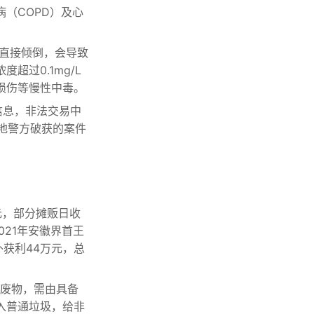
（COPD）及心
直接倾倒，会导致
过0.1mg/L
损伤等慢性中毒。
信息，非法交易中
某地警方破获的案件
。
元，部分摊贩日收
021年安徽界首王
外获利44万元，总
料废物，需由具备
入普通垃圾，给非