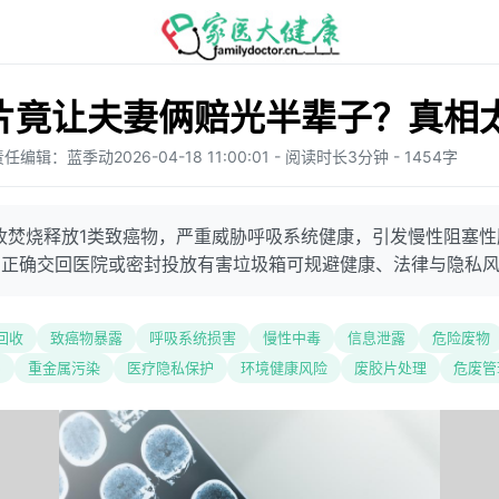
片竟让夫妻俩赔光半辈子？真相
责任编辑：蓝季动
2026-04-18 11:00:01 - 阅读时长3分钟 - 1454字
收焚烧释放1类致癌物，严重威胁呼吸系统健康，引发慢性阻塞
；正确交回医院或密封投放有害垃圾箱可规避健康、法律与隐私
回收
致癌物暴露
呼吸系统损害
慢性中毒
信息泄露
危险废物
5
重金属污染
医疗隐私保护
环境健康风险
废胶片处理
危废管