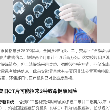
银价格暴涨250%驱动，全国多地街头、二手交易平台密集出现“1.
T胶片收购信息，短短两个月累计回收近两万张。这类胶片因含
收提炼链条，但土法提炼采用焚烧、强酸浸泡等方式，不仅造成
泄露患者敏感信息，此前安徽界首就有夫妻因非法处置百余吨胶
害费，环保部门与医疗机构已对此高度重视。
卖旧CT片可能招来3种致命健康风险
呼吸系统：
含溴PET基材焚烧时释放的多溴二苯并二噁英/呋喃（P
s），均被国际癌症研究机构（IARC）列为1类致癌物，长期吸