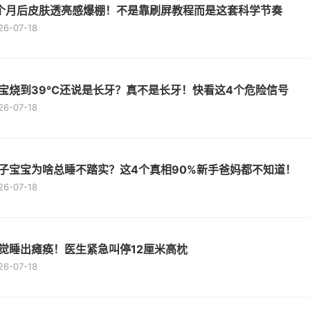
个月后皮肤透亮感爆棚！不是靠刷屏教程而是这套科学节奏
26-07-18
宝烧到39℃还说是长牙？真不是长牙！快看这4个危险信号
26-07-18
子宝宝为啥总睡不踏实？这4个真相90%新手爸妈都不知道！
26-07-18
觉睡出瘫痪！医生紧急叫停12厘米高枕
26-07-18