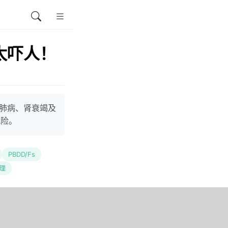
太吓人！
性肺病、肾衰竭及
风险。
PBDD/Fs
理