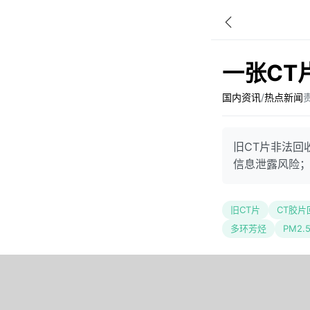
一张CT
国内资讯
/
热点新闻
旧CT片非法回
信息泄露风险
旧CT片
CT胶片
多环芳烃
PM2.