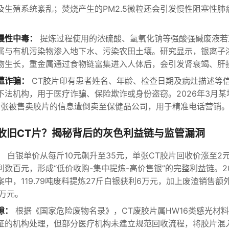
及生殖系统紊乱；焚烧产生的PM2.5微粒还会引发慢性阻塞性肺病
慢性中毒：
提炼过程使用的浓硫酸、氢氧化钠等强酸强碱废液若
属与有机污染物渗入地下水、污染农田土壤。研究显示，银离子浓度超
物生长，重金属通过食物链富集进入人体后，会引发肾衰竭、肝
遭诈骗：
CT胶片印有患者姓名、年龄、检查日期及病灶描述等
不法机构，用于医疗诈骗、保险欺诈或身份盗窃。2026年3月
0余张被售卖胶片的信息遭倒卖至保健品公司，用于精准电话营销
收旧CT片？揭秘背后的灰色利益链与监管漏洞
：
白银单价从每斤10元飙升至35元，单张CT胶片回收价涨至2
数百元，形成“低价收购-集中提炼-高价售银”的完整利益链。2
中，119.79吨废料提炼27斤白银获利6万元，加上废渣销售额
0万元。
隙：
根据《国家危险废物名录》，CT废胶片属HW16类感光材
证的机构处理，但部分医疗机构未建立规范回收流程，将胶片混