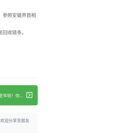
，参照安徽界首相
法回收链条。
。
下一篇：87%的人正在被偷偷偷走年轻！你中招了吗？
。欢迎分享至朋友