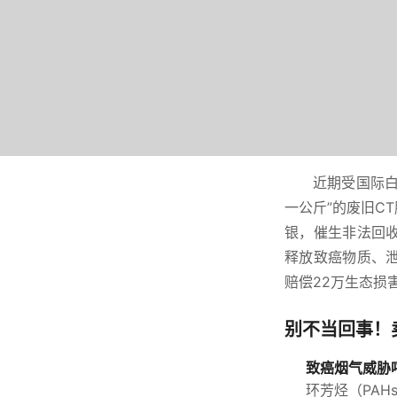
近期受国际白
一公斤”的废旧C
银，催生非法回
释放致癌物质、
赔偿22万生态损
别不当回事！
致癌烟气威胁
环芳烃（PAH