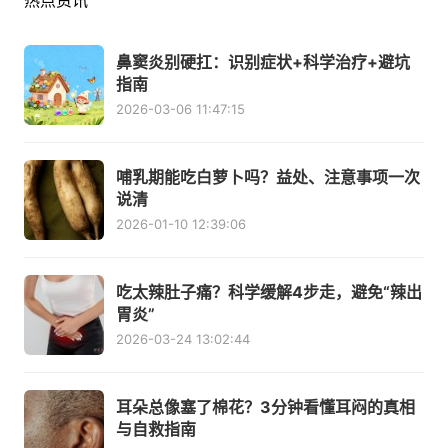
热点资讯
鼻窦炎别硬扛：识别症状+科学治疗+避坑
指南
2026-03-06 11:47:15
哺乳期能吃白萝卜吗？益处、注意事项一次
说清
2026-01-10 12:39:06
吃太辣肚子痛？科学缓解4步走，避免“辣出
胃炎”
2026-03-24 13:02:44
耳朵总像塞了棉花？3分钟看懂耳闷的真相
与自救指南