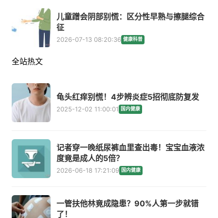
儿童蹭会阴部别慌：区分性早熟与擦腿综合
征
2026-07-13 08:20:36
健康科普
全站热文
龟头红痒别慌！4步辨炎症5招彻底防复发
2025-12-02 11:00:01
国内健康
记者穿一晚纸尿裤血里查出毒！宝宝血液浓
度竟是成人的5倍？
2026-06-18 17:21:09
国内健康
一管扶他林竟成隐患？90%人第一步就错
了！