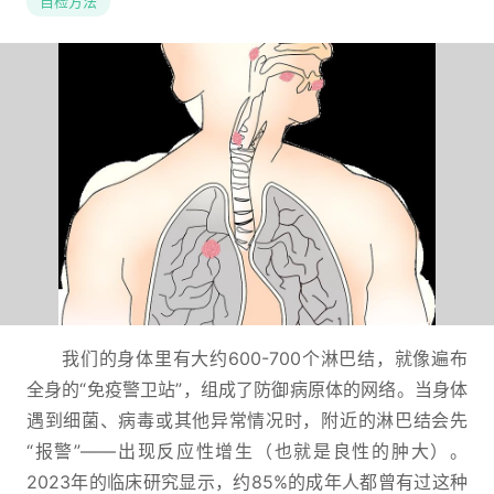
自检方法
我们的身体里有大约600-700个淋巴结，就像遍布
全身的“免疫警卫站”，组成了防御病原体的网络。当身体
遇到细菌、病毒或其他异常情况时，附近的淋巴结会先
“报警”——出现反应性增生（也就是良性的肿大）。
2023年的临床研究显示，约85%的成年人都曾有过这种