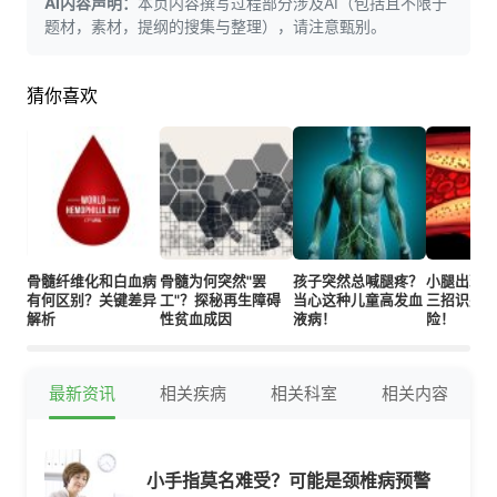
AI内容声明：
本页内容撰写过程部分涉及AI（包括且不限于
题材，素材，提纲的搜集与整理），请注意甄别。
猜你喜欢
骨髓纤维化和白血病
骨髓为何突然"罢
孩子突然总喊腿疼？
小腿出现
有何区别？关键差异
工"？探秘再生障碍
当心这种儿童高发血
三招识别
解析
性贫血成因
液病！
险！
最新资讯
相关疾病
相关科室
相关内容
小手指莫名难受？可能是颈椎病预警