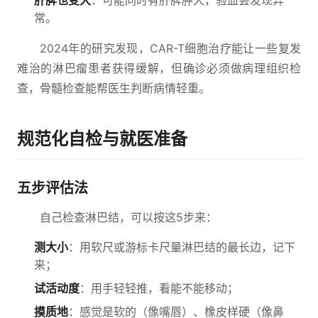
肝脾也变大
：可能同时有肝脾肿大，验血会发现异
常。
2024年的研究发现，CAR-T细胞治疗能让一些复发
难治的淋巴瘤患者获得缓解，但确诊必须做病理组织检
查，骨髓检查能帮医生判断病情轻重。
规范化自检与就医准备
五步评估法
自己检查淋巴结，可以按这5步来：
测大小
：用软尺或游标卡尺量淋巴结的最长边，记下
来；
试活动度
：用手轻轻推，看能不能移动；
摸质地
：感觉是软的（像嘴唇）、橡皮样硬（像鼻