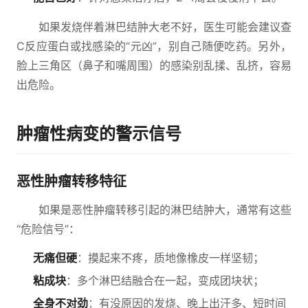
如果发烧伴着淋巴结肿大老不好，医生可能会建议查
C反应蛋白或找感染的“元凶”，别自己随便吃药。另外，
脸上三角区（鼻子和嘴周围）的感染别乱揉、乱挤，容易
出危险。
肿瘤性病变的警示信号
恶性肿瘤转移特征
如果是恶性肿瘤转移引起的淋巴结肿大，通常有这些
“危险信号”：
无痛但硬
：摸起来不疼，质地像橡皮一样坚韧；
粘成块
：多个淋巴结融合在一起，变成团块状；
全身不对劲
：有没原因的发烧、晚上出汗多、短时间