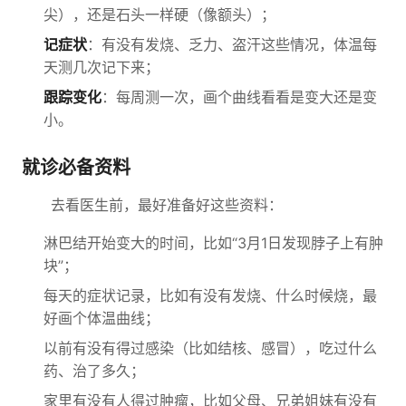
尖），还是石头一样硬（像额头）；
记症状
：有没有发烧、乏力、盗汗这些情况，体温每
天测几次记下来；
跟踪变化
：每周测一次，画个曲线看看是变大还是变
小。
就诊必备资料
去看医生前，最好准备好这些资料：
淋巴结开始变大的时间，比如“3月1日发现脖子上有肿
块”；
每天的症状记录，比如有没有发烧、什么时候烧，最
好画个体温曲线；
以前有没有得过感染（比如结核、感冒），吃过什么
药、治了多久；
家里有没有人得过肿瘤，比如父母、兄弟姐妹有没有