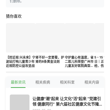
们删除。
猜你喜欢
【控近视 兴未来】宁
肾不好一定要看，护
守护童心有温度，省
5・15 世
波站打响儿童青少年
肾的8条黄金法则
二医儿科荣登广州市
日｜正畸拔
近视防控公益攻坚战
儿童友好医院典型案
经、伤身
例榜单
生讲透拔
因
最新资讯
相关疾病
相关科室
相关内容
让健康"潮"起来 让文化"活"起来 “党建引
领 健康同行” 第六届社区健康文化节隆重
开幕