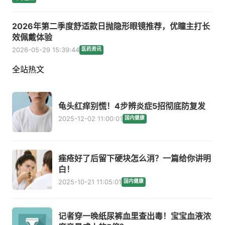
2026年第二季度舒适款日抛隐形眼镜推荐，优瞳主打长
效佩戴体验
2026-05-29 15:39:44
医药资讯
全站热文
龟头红痒别慌！4步辨炎症5招彻底防复发
2025-12-02 11:00:01
国内健康
痤疮好了后留下硬块怎么消？一篇给你讲明
白！
2025-10-21 11:05:01
国内健康
记者穿一晚纸尿裤血里查出毒！宝宝血液浓