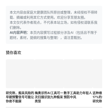
本文内容由家庭大健康团队所原创或整理，未经授权不得转
载、摘编或利用其它方式使用。欢迎分享至朋友圈。
本文仅代表作者观点，不代表本站立场，如有侵权请联系我
们删除。
AI内容声明：
本页内容撰写过程部分涉及AI（包括且不限于
题材，素材，提纲的搜集与整理），请注意甄别。
猜你喜欢
研究称，痴呆风险的
梅奥诊所AI工具可一
数字工具助力年轻人
这种维生
早期预警信号可能让
次扫描识别九种痴呆
预防中风
17%的中
你夜不能寐
类型
研究称