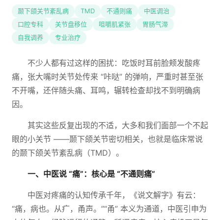
颞下颌关节紊乱病
TMD
不通则痛
中医调治
口腔专科
关节盘移位
咀嚼肌紧张
胃肠气滞
自我调养
专业治疗
不少人都有过这样的困扰：吃饭时耳前脸颊发酸疼
痛，张大嘴时关节处传来 “咔哒” 的弹响，严重时甚至张
不开嘴，还伴随头痛、耳鸣，辗转检查却找不到明确病
因。
其实这些反复出现的不适，大多和我们面部一个不起
眼的小关节 ——颞下颌关节密切相关，也就是临床常说
的颞下颌关节紊乱病（TMD）。
一、中医说 “痛”：核心是 “不通则痛”
中医对疼痛的认知传承千年，《说文解字》有云：
“痛，病也。从疒，甬声。”“甬” 本义为通道，中医引申为