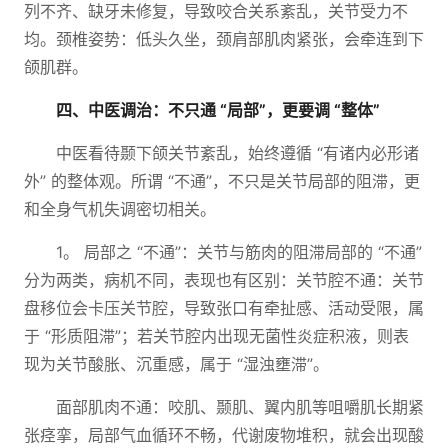
列不齐、缺牙未修复，导致咬合关系紊乱，关节受力不
均。颈椎姿势：低头久坐，颈肩部肌肉紧张，会牵连到下
颌肌群。
四、中医调治：不只通 “局部”，更要调 “整体”
中医看待颞下颌关节紊乱，始终遵循 “有诸内必形诸
外” 的整体观。所谓 “不通”，不只是关节局部的阻滞，更
和全身气机失调密切相关。
1。 局部之 “不通”：关节与筋肉的阻滞局部的 “不通”
分为两类，病机不同，表现也有区别：关节腔不通：关节
盘移位会卡压关节腔，导致张口有牵扯感、活动受限，属
于 “形质阻滞”；若关节腔内出现无菌性炎症积液，则表
现为关节酸胀、沉重感，属于 “湿浊壅滞”。
面部肌肉不通：咬肌、颞肌、翼内肌等咀嚼肌长期紧
张痉挛，局部气血循环不畅，代谢废物堆积，就会出现酸