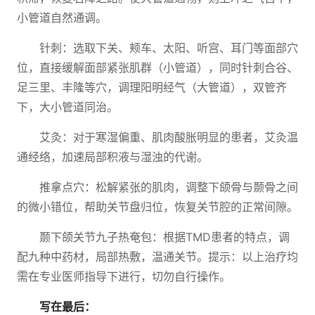
小管道自然通调。
针刺：选取下关、颊车、太阳、听宫、耳门等面部穴
位，直接缓解面部紧张肌群（小管道），同时针刺合谷、
足三里、丰隆等穴，调理阳明经气（大管道），双管齐
下，大小管道同治。
艾灸：对于寒湿偏重、肌肉酸胀明显的患者，艾灸温
通经络，加速局部积液与湿浊的代谢。
推拿点穴：松解紧张的肌肉，调整下颌骨与颞骨之间
的微小错位，帮助关节盘归位，恢复关节腔的正常间隙。
颞下颌关节九子热奄包：根据TMD患者的特点，调
配九种中药材，局部热敷，温通关节。提示：以上治疗均
需在专业医师指导下进行，切勿自行操作。
写在最后：