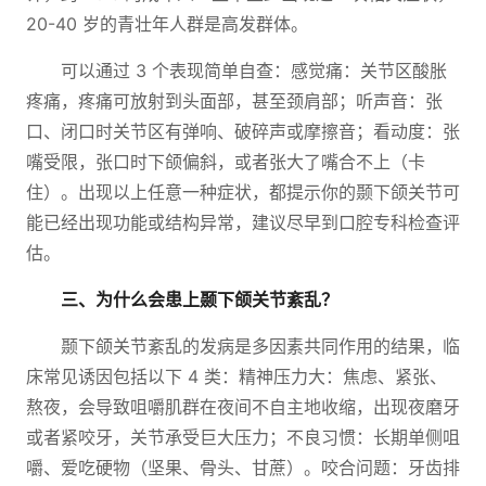
20-40 岁的青壮年人群是高发群体。
可以通过 3 个表现简单自查：感觉痛：关节区酸胀
疼痛，疼痛可放射到头面部，甚至颈肩部；听声音：张
口、闭口时关节区有弹响、破碎声或摩擦音；看动度：张
嘴受限，张口时下颌偏斜，或者张大了嘴合不上（卡
住）。出现以上任意一种症状，都提示你的颞下颌关节可
能已经出现功能或结构异常，建议尽早到口腔专科检查评
估。
三、为什么会患上颞下颌关节紊乱？
颞下颌关节紊乱的发病是多因素共同作用的结果，临
床常见诱因包括以下 4 类：精神压力大：焦虑、紧张、
熬夜，会导致咀嚼肌群在夜间不自主地收缩，出现夜磨牙
或者紧咬牙，关节承受巨大压力；不良习惯：长期单侧咀
嚼、爱吃硬物（坚果、骨头、甘蔗）。咬合问题：牙齿排