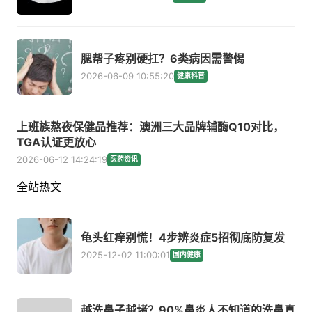
腮帮子疼别硬扛？6类病因需警惕
2026-06-09 10:55:20
健康科普
上班族熬夜保健品推荐：澳洲三大品牌辅酶Q10对比，
TGA认证更放心
2026-06-12 14:24:19
医药资讯
全站热文
龟头红痒别慌！4步辨炎症5招彻底防复发
2025-12-02 11:00:01
国内健康
越洗鼻子越堵？90%鼻炎人不知道的洗鼻真