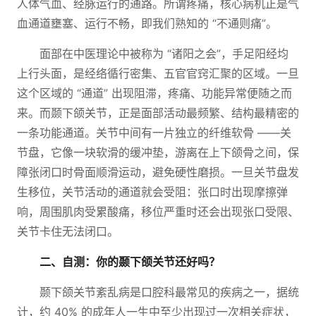
人体气血、经脉运行的通路。所谓疼痛，核心病机正是气
血通道壅塞、运行不畅，即我们熟知的 “不通则痛”。
面部在中医理论中被称为 “诸阳之会”，手足阳经均
上行头面，是经络循行密集、五官官窍汇聚的区域。一旦
这个区域的 “通道” 出现阻滞，疼痛、功能异常便随之而
来。而颞下颌关节，正是面部活动最频繁、结构最精密的
一条功能通道。关节中间有一片独立的纤维软骨 ——关
节盘，它像一块软滑的缓冲垫，游离在上下颌骨之间，保
障张闭口时骨面顺滑运动，避免硬性磨损。一旦关节盘发
生移位，关节活动的通道就会受阻：张口时出现摩擦弹
响，周围肌肉受累酸痛，移位严重时还会出现张口受限、
关节卡住无法闭口。
二、自测：你的颞下颌关节还好吗？
颞下颌关节紊乱病是口腔科最常见的疾病之一，据统
计，约 40% 的成年人一生中至少出现过一次相关症状，