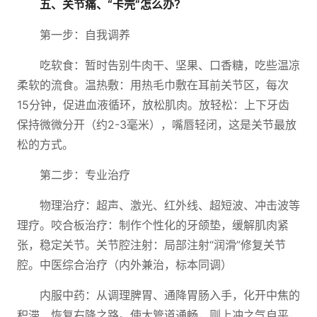
五、关节痛、“卡壳”怎么办？
第一步：自我调养
吃软食：暂时告别牛肉干、坚果、口香糖，吃些温凉
柔软的流食。温热敷：用热毛巾敷在耳前关节区，每次
15分钟，促进血液循环，放松肌肉。放轻松：上下牙齿
保持微微分开（约2-3毫米），嘴唇轻闭，这是关节最放
松的方式。
第二步：专业治疗
物理治疗：超声、激光、红外线、超短波、冲击波等
理疗。咬合板治疗：制作个性化的牙颌垫，缓解肌肉紧
张，稳定关节。关节腔注射：局部注射“润滑”修复关节
腔。中医综合治疗（内外兼治，标本同调）
内服中药：从调理脾胃、通降胃肠入手，化开中焦的
积滞，恢复右降之路。使大管道通畅，则上冲之气自平，