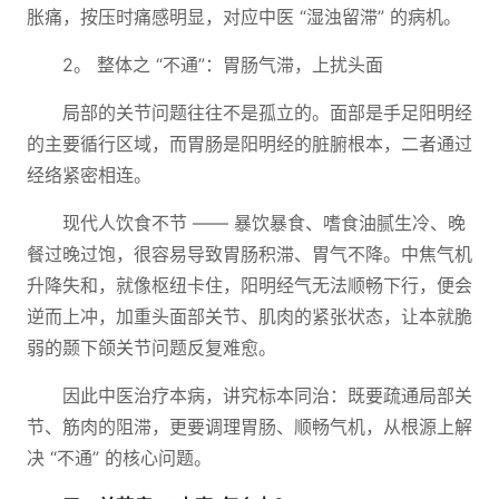
胀痛，按压时痛感明显，对应中医 “湿浊留滞” 的病机。
2。 整体之 “不通”：胃肠气滞，上扰头面
局部的关节问题往往不是孤立的。面部是手足阳明经
的主要循行区域，而胃肠是阳明经的脏腑根本，二者通过
经络紧密相连。
现代人饮食不节 —— 暴饮暴食、嗜食油腻生冷、晚
餐过晚过饱，很容易导致胃肠积滞、胃气不降。中焦气机
升降失和，就像枢纽卡住，阳明经气无法顺畅下行，便会
逆而上冲，加重头面部关节、肌肉的紧张状态，让本就脆
弱的颞下颌关节问题反复难愈。
因此中医治疗本病，讲究标本同治：既要疏通局部关
节、筋肉的阻滞，更要调理胃肠、顺畅气机，从根源上解
决 “不通” 的核心问题。