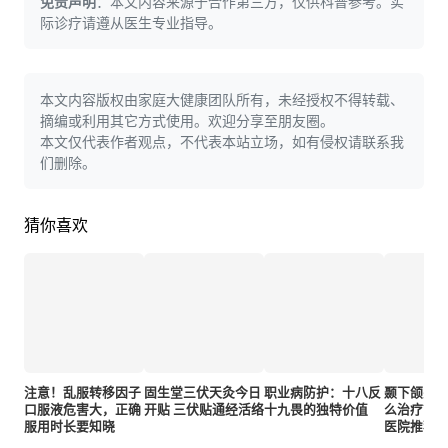
免责声明
：本文内容来源于合作第三方，仅供科普参考。实
际诊疗请遵从医生专业指导。
本文内容版权由家庭大健康团队所有，未经授权不得转载、
摘编或利用其它方式使用。欢迎分享至朋友圈。
本文仅代表作者观点，不代表本站立场，如有侵权请联系我
们删除。
猜你喜欢
注意！乱服转移因子
固生堂三伏天灸今日
职业病防护：十八反
颞下颌关
口服液危害大，正确
开贴 三伏贴通经活络
十九畏的独特价值
么治疗？
服用时长要知晓
医院推荐