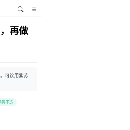
饮，再做
状。可饮用紫苏
肠胃不适