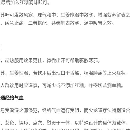
钟，最后加入红糖调味即可。
紫苏叶可发散风寒、理气和中；生姜能温中散寒、增强紫苏解表
虚、缓急止痛，三者搭配，共奏解表散寒、温中暖胃之效。
项
时，趁热服用效果更佳，微微出汗可帮助驱散寒邪。
紫苏、生姜性温，若饮用后出现口干舌燥、咽喉肿痛等上火症状
病人群饮用时应谨慎，可减少或不添加红糖，并密切监测血糖。
温通经络气血
体易受暑湿之邪侵犯，经络气血运行受阻，而火龙罐疗法特别适
拿、艾灸、揉痧、点穴、熨烫于一体，以特殊设计的罐体为载体