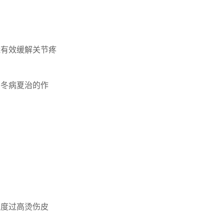
能有效缓解关节疼
到冬病夏治的作
温度过高烫伤皮