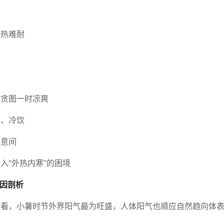
到
酷热难耐
节
了贪图一时凉爽
调、冷饮
经意间
入“外热内寒”的困境
成因剖析
来看，小暑时节外界阳气最为旺盛，人体阳气也顺应自然趋向体