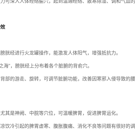
之力可深入人体经络腧穴，起到温通经络、散寒除湿、调和气血
功效
及膀胱经进行火龙罐操作，能激发人体阳气，增强抵抗力。
脉之海”，膀胱经上分布着各个脏腑的背俞穴。
在背部的游走、旋转，可调节脏腑功能，改善因寒邪入侵导致的
，尤其是神阙、中脘等穴位，可温暖脾胃，促进脾胃运化。
贪凉饮冷引起的脾胃虚寒、腹胀腹痛、消化不良等问题有很好的