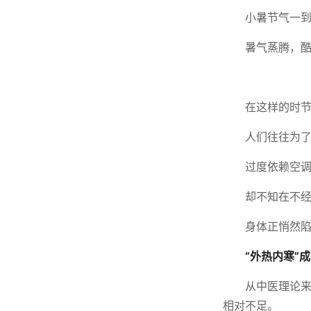
小暑节气一
暑气蒸腾，
在这样的时
人们往往为
过度依赖空
却不知在不
身体正悄然陷
“外热内寒”
从中医理论
相对不足。