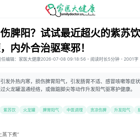
凉伤脾阳？试试最近超火的紫苏
罐，内外合治驱寒邪！
责任编辑：家医大健康
2026-07-08 09:18:56 - 阅读时长5分钟 - 2001字
易引发外热内寒，损伤脾胃阳气，引发肠胃不适、感冒咳嗽等症
通过火龙罐温通经络，或做踮脚尖等动作升发阳气驱寒护健康。
紫苏饮
火龙罐
脾胃阳气
中医调理
贪凉伤脾
升发阳气
上蒸下煮”