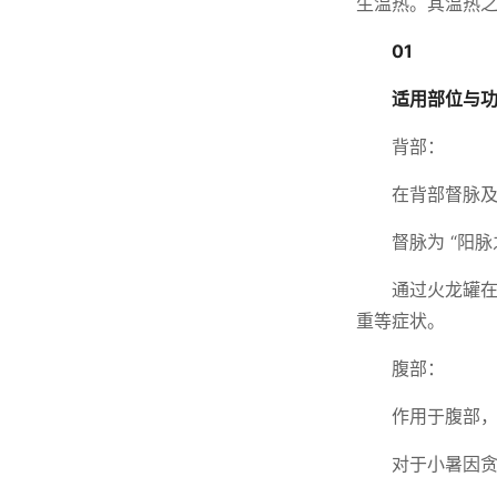
生温热。其温热
01
适用部位与
背部：
在背部督脉
督脉为 “阳
通过火龙罐
重等症状。
腹部：
作用于腹部
对于小暑因