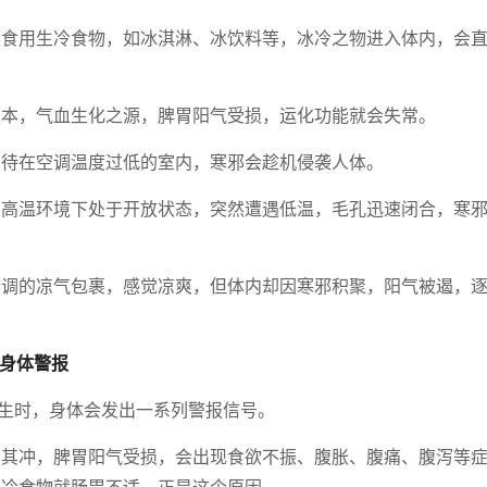
度食用生冷食物，如冰淇淋、冰饮料等，冰冷之物进入体内，会
之本，气血生化之源，脾胃阳气受损，运化功能就会失常。
间待在空调温度过低的室内，寒邪会趁机侵袭人体。
高温环境下处于开放状态，突然遭遇低温，毛孔迅速闭合，寒邪
调的凉气包裹，感觉凉爽，但体内却因寒邪积聚，阳气被遏，逐
的身体警报
发生时，身体会发出一系列警报信号。
当其冲，脾胃阳气受损，会出现食欲不振、腹胀、腹痛、腹泻等