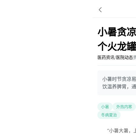
小暑贪
个火龙
医药资讯
/
医院动态
小暑时节贪凉
饮温养脾胃，
小暑
外热内寒
冬病夏治
“小暑大暑，