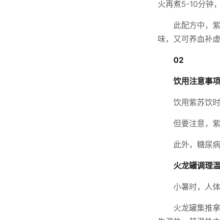
火再煮5-10分
此配方中，
味，又可养血补
02
饮用注意事
饮用紫苏饮
但要注意，
此外，糖尿
火龙罐调理
小暑时，人
火龙罐集推