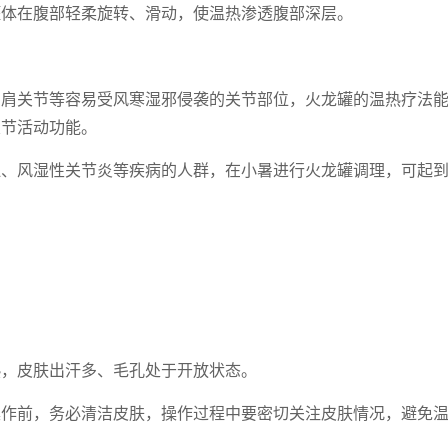
罐体在腹部轻柔旋转、滑动，使温热渗透腹部深层。
、肩关节等容易受风寒湿邪侵袭的关节部位，火龙罐的温热疗法
关节活动功能。
腿、风湿性关节炎等疾病的人群，在小暑进行火龙罐调理，可起
热，皮肤出汗多、毛孔处于开放状态。
操作前，务必清洁皮肤，操作过程中要密切关注皮肤情况，避免