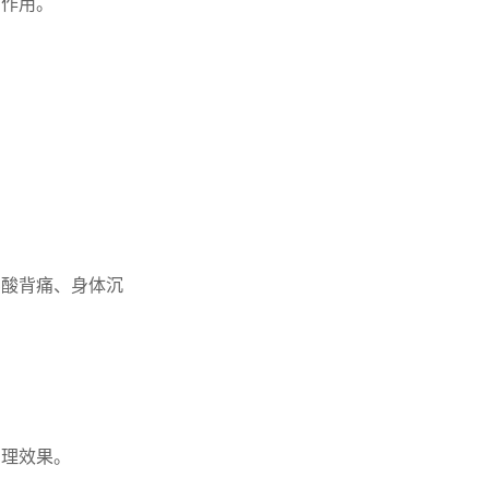
的作用。
腰酸背痛、身体沉
调理效果。