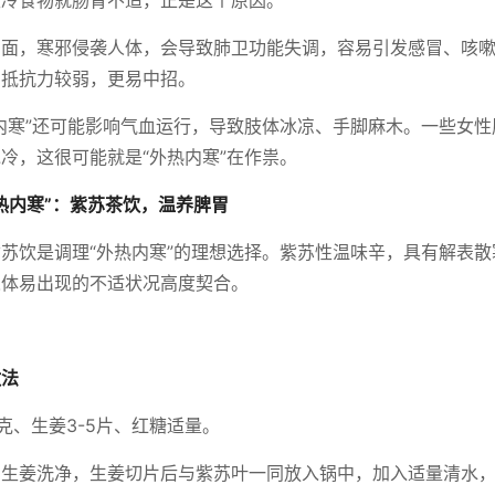
生冷食物就肠胃不适，正是这个原因。
方面，寒邪侵袭人体，会导致肺卫功能失调，容易引发感冒、咳
身抵抗力较弱，更易中招。
内寒”还可能影响气血运行，导致肢体冰凉、手脚麻木。一些女
冷，这很可能就是“外热内寒”在作祟。
热内寒”：紫苏茶饮，温养脾胃
苏饮是调理“外热内寒”的理想选择。紫苏性温味辛，具有解表
人体易出现的不适状况高度契合。
做法
5克、生姜3-5片、红糖适量。
和生姜洗净，生姜切片后与紫苏叶一同放入锅中，加入适量清水