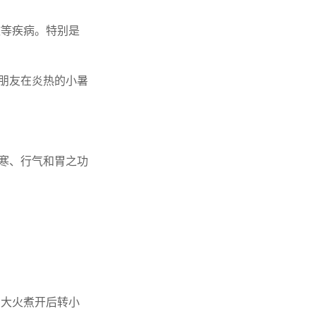
嗽等疾病。特别是
性朋友在炎热的小暑
散寒、行气和胃之功
，大火煮开后转小