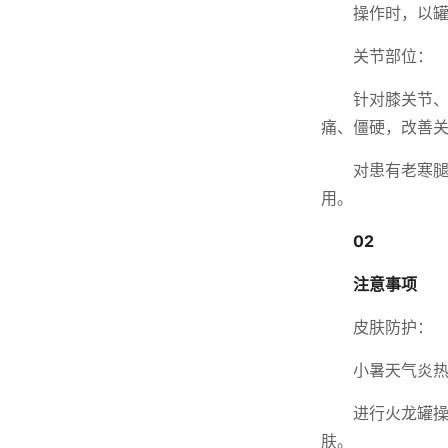
操作时，以
关节部位：
针对膝关节
痛、僵硬，改善
对患有老寒
用。
02
注意事项
皮肤防护：
小暑天气炎
进行火龙罐
肤。