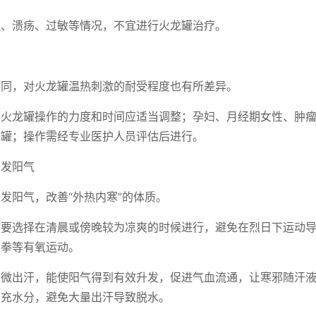
损、溃疡、过敏等情况，不宜进行火龙罐治疗。
不同，对火龙罐温热刺激的耐受程度也有所差异。
，火龙罐操作的力度和时间应适当调整；孕妇、月经期女性、肿
龙罐；操作需经专业医护人员评估后进行。
升发阳气
发阳气，改善“外热内寒”的体质。
动要选择在清晨或傍晚较为凉爽的时候进行，避免在烈日下运动
极拳等有氧运动。
微微出汗，能使阳气得到有效升发，促进气血流通，让寒邪随汗
补充水分，避免大量出汗导致脱水。