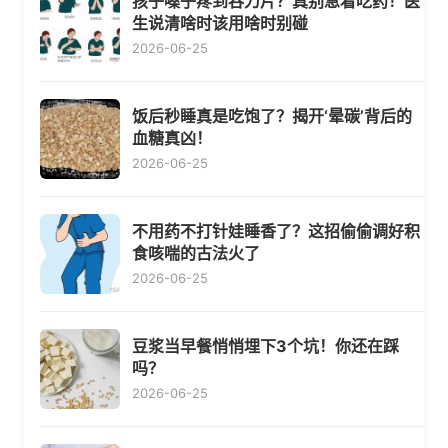
孩子嗓子疼到吞刀片？真别急着吃药！医
生说清啥时该用啥时别碰
2026-06-25
饭后秒睡真是吃饱了？揭开‘晕碳’背后的
血糖真凶！
2026-06-25
不用药不打针娃睡香了？这招偷偷调好积
食咳喘的古法火了
2026-06-25
豆浆当早餐悄悄埋下3个坑！你还在踩
吗？
2026-06-25