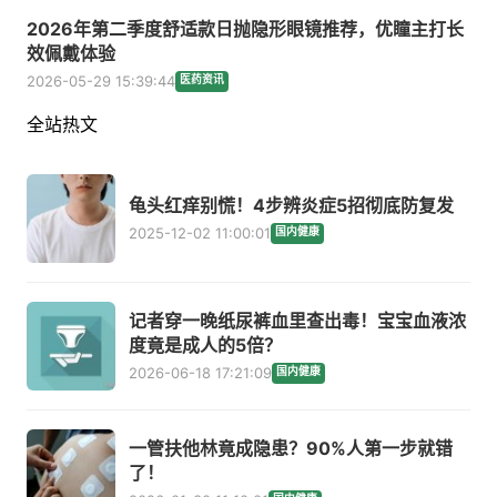
2026年第二季度舒适款日抛隐形眼镜推荐，优瞳主打长
效佩戴体验
2026-05-29 15:39:44
医药资讯
全站热文
龟头红痒别慌！4步辨炎症5招彻底防复发
2025-12-02 11:00:01
国内健康
记者穿一晚纸尿裤血里查出毒！宝宝血液浓
度竟是成人的5倍？
2026-06-18 17:21:09
国内健康
一管扶他林竟成隐患？90%人第一步就错
了！