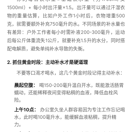
1500ml）+ 每小时出汗量×1.5。出汗量可以通过汗湿衣
物的重量估算，比如户外工作1小时后，衣物增重500
克，就需要额外补充750毫升的水。不同场景的补水量也
有差异：户外工作者每小时需补液200-300毫升，运动
后每公斤体重流失1公斤，就要补充1.5升的水分，同时搭
配电解质，避免单纯补水导致的失衡。
2. 抓住黄金时段：主动补水才是硬道理
不要等口渴才喝水，这几个黄金时段记得主动补水：
晨起空腹：
喝150-200毫升温白开水，既能激活肠胃
蠕动，还能稀释夜间变得粘稠的血液，降低血栓风
险。
上午10点：
办公室久坐人群容易因为专注工作忘记喝
水，此时喝100毫升水，能缓解血液粘稠，提升精
力。