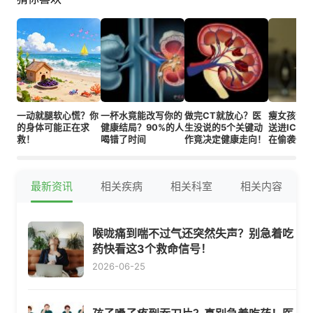
一动就腿软心慌？你
一杯水竟能改写你的
做完CT就放心？医
瘦女孩酒
的身体可能正在求
健康结局？90%的人
生没说的5个关键动
送进ICU
救！
喝错了时间
作竟决定健康走向！
在偷袭你
最新资讯
相关疾病
相关科室
相关内容
喉咙痛到喘不过气还突然失声？别急着吃
药快看这3个救命信号！
2026-06-25