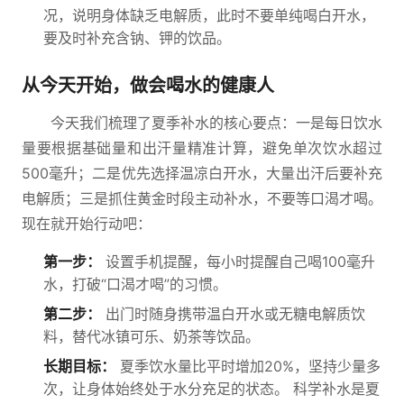
况，说明身体缺乏电解质，此时不要单纯喝白开水，
要及时补充含钠、钾的饮品。
从今天开始，做会喝水的健康人
今天我们梳理了夏季补水的核心要点：一是每日饮水
量要根据基础量和出汗量精准计算，避免单次饮水超过
500毫升；二是优先选择温凉白开水，大量出汗后要补充
电解质；三是抓住黄金时段主动补水，不要等口渴才喝。
现在就开始行动吧：
第一步：
设置手机提醒，每小时提醒自己喝100毫升
水，打破“口渴才喝”的习惯。
第二步：
出门时随身携带温白开水或无糖电解质饮
料，替代冰镇可乐、奶茶等饮品。
长期目标：
夏季饮水量比平时增加20%，坚持少量多
次，让身体始终处于水分充足的状态。 科学补水是夏