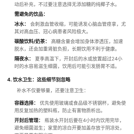
动后补充，不过要注意选择无添加糖的纯椰子水。
需避免的饮品：
冰水：
会刺激血管收缩，可能诱发心脑血管痉挛，尤
其对高血压、冠心病患者风险极大。
碳酸饮料/奶茶：
高糖含量会增加身体渗透压，加速
脱水，还会加重肾脏负担，长期饮用不利于健康。
隔夜水：
夏季高温下，开封后的水或放置超过24小
时的水容易滋生细菌，饮用后可能引发肠胃不适。
4. 饮水卫生：这些细节别忽略
补水不仅要够量，还要注意卫生：
容器选择：
优先使用玻璃或食品级不锈钢杯，避免使
用反复加热的塑料瓶，防止有害物质析出。
开封后管理：
瓶装水开封后要在4小时内饮用完毕，
避免细菌滋生；家里的凉白开要加盖存放于阴凉处，