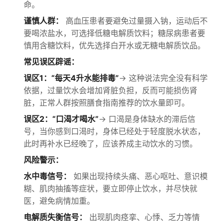
命。
谨慎人群：
高血压患者要避免过量摄入钠，运动后不
要喝浓盐水，可选择低糖电解质饮料；糖尿病患者要
慎用含糖饮料，优先选择白开水或无糖电解质饮品。
常见误区辟谣：
误区1：“每天4升水能排毒”
→ 这种说法完全没有科学
依据，过量饮水会增加肾脏负担，反而可能损伤肾
脏，正常人群按照膳食指南推荐的饮水量即可。
误区2：“口渴才喝水”
→ 口渴是身体缺水的滞后信
号，当你感到口渴时，身体已经处于轻度脱水状态，
此时再补水已经晚了，应该养成主动饮水的习惯。
风险警示：
水中毒信号：
如果出现持续头痛、恶心呕吐、意识模
糊、肌肉抽搐等症状，要立即停止饮水，并尽快就
医，避免病情加重。
电解质失衡信号：
出现肌肉痉挛、心悸、乏力等情