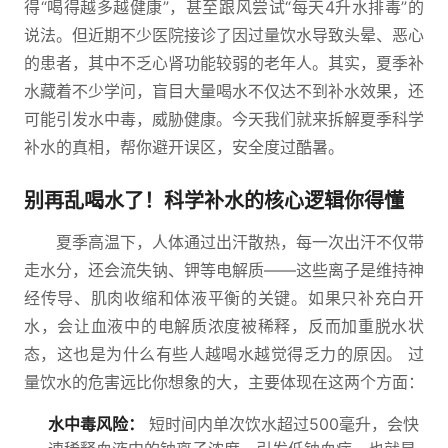
得“喝得越多越健康”，甚至跟风尝试“每天4升水排毒”的
说法。但近期不少医院接诊了因过量饮水导致头晕、恶心
的患者，其中不乏心肾功能较弱的老年人。其实，夏季补
水藏着不少学问，盲目大量喝水不仅达不到补水效果，还
可能引发水中毒，威胁健康。今天我们就来拆解夏季科学
补水的真相，帮你避开误区，安全度过酷暑。
别再乱喝水了！科学补水的核心逻辑你得懂
夏季高温下，人体通过出汗散热，每一次出汗不仅带
走水分，还会流失钠、钾等电解质——这些离子是维持神
经传导、肌肉收缩和体液平衡的关键。如果只补充白开
水，会让血液中的电解质浓度被稀释，反而加重脱水状
态，这也是为什么有些人越喝水越觉得乏力的原因。 过
量饮水的危害远比你想象的大，主要体现在这两个方面：
水中毒风险：
短时间内单次饮水超过500毫升，会快