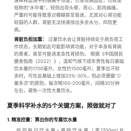
速稀释血液中的钠离子浓度，引发低钠血症，也就是
俗称的“水中毒”，轻则出现头晕、恶心、肌肉抽搐，
严重时可能导致意识模糊甚至昏迷，尤其对心肾功能
较弱的人群，肾脏无法快速排出多余水分，风险更
高。
肾脏负担加重：
过量饮水会让肾脏持续处于高负荷工
作状态，长期如此可能影响肾功能，对于本身有肾病
的患者，甚至可能诱发急性肾损伤。 根据《中国居民
膳食指南（2022）》，温和气候下成年男性每日基础
饮水量约1700毫升，女性约1500毫升；夏季出汗较
多时，可在此基础上增加20%-30%，但必须遵循“少
量多次”的原则，每次喝100-200毫升，间隔30分钟
左右，避免一次性大量饮水。
夏季科学补水的5个关键方案，照做就对了
1. 精准控量：算出你的专属饮水量
你的每日饮水量=基础饮水量（男1700ml/女