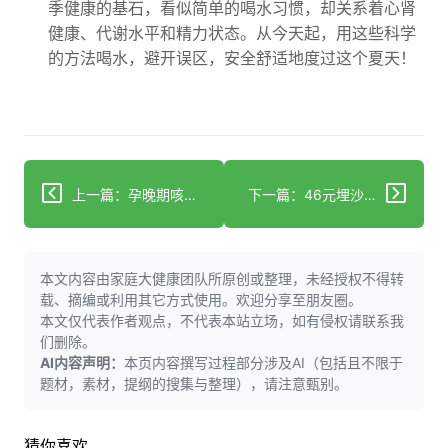
季健康的基石，看似简单的喝水习惯，却关系着心肾
健康、代谢水平和精力状态。从今天起，用这些科学
的方法喝水，避开误区，安全舒适地度过这个夏天！
上一篇：孕晚期咳得肚子发紧？这事儿千万别自己瞎用药！
下一篇：46元埋沙1小时身体自己暖回来？打工人悄悄试了真香
本文内容由家庭大健康团队所原创或整理，未经授权不得转
载、摘编或利用其它方式使用。欢迎分享至朋友圈。
本文仅代表作者观点，不代表本站立场，如有侵权请联系我
们删除。
AI内容声明：
本页内容撰写过程部分涉及AI（包括且不限于
题材，素材，提纲的搜集与整理），请注意甄别。
猜你喜欢