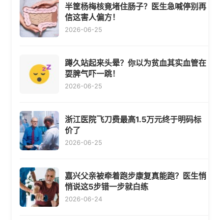
半筐杨梅核竟堵住肠子？医生急喊停别再
信这害人偏方！
2026-06-25
蹲久站起来头晕？你以为贫血其实血管在
耍脾气吓一跳！
2026-06-25
浙江医院飞刀费最高1.5万元终于明码标
价了
2026-06-25
嘉兴父亲被牵着跑步康复真能跑？医生悄
悄说这5步错一步就白练
2026-06-24