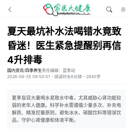
夏天最坑补水法喝错水竟致
昏迷！医生紧急提醒别再信
4升排毒
国内资讯
/
四季养生
责任编辑：蓝季动
2026-06-25 09:50:01 - 阅读时长6分钟 - 2840字
夏季盲目大量喝水易致水中毒，尤其威胁心肾功能较
弱的老年人健康。科学补水需遵循少量多次、补充电
解质、精准控量原则，避免冰水、碳酸饮料等错误饮
品，守护心肾健康和体液平衡。