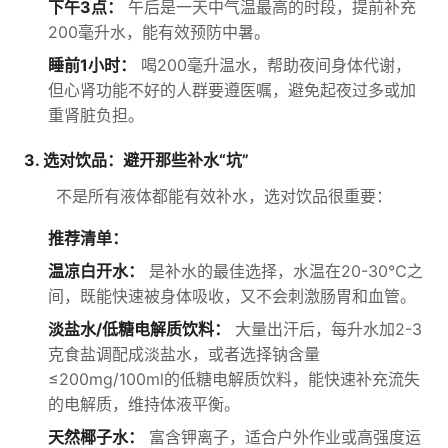
下午3点：
午后是一天中气温最高的时段，提前补充
200毫升水，能有效预防中暑。
睡前1小时：
喝200毫升温水，帮助夜间身体代谢，
但心肾功能不好的人群要遵医嘱，避免起夜过多或加
重肾脏负担。
3. 选对饮品：避开那些补水“坑”
不是所有液体都能有效补水，选对饮品很重要：
推荐清单：
温凉白开水：
是补水的最佳选择，水温在20-30℃之
间，既能快速被身体吸收，又不会刺激肠胃和血管。
淡盐水/低糖电解质饮料：
大量出汗后，每升水加2-3
克食盐调配成淡盐水，或者选择钠含量
≤200mg/100ml的低糖电解质饮料，能快速补充流失
的电解质，维持体液平衡。
天然椰子水：
富含钾离子，适合户外作业或高强度运