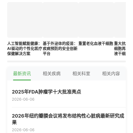
人工智能赋能健康：
基于外泌体的疫苗：
重置老化血液干细胞
重大抗衰
AI驱动的个性化医疗
疾病预防的安全创新
细胞再生
保健解决方案
平台
液干细胞
最新资讯
相关疾病
相关科室
相关内容
2025年FDA肿瘤学十大批准亮点
2026-06-06
2026年纽约瓣膜会议将发布结构性心脏病最新研究成
果
2026-06-06