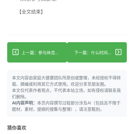
【全文结束】
上一篇：参与休克的miRNA差异表达能够表征死亡率
下一篇：什么时间锻炼效果最好？针对15,000人的新研究指出一个明确的窗口期
本文内容由家庭大健康团队所原创或整理，未经授权不得转
载、摘编或利用其它方式使用。欢迎分享至朋友圈。
本文仅代表作者观点，不代表本站立场，如有侵权请联系我
们删除。
AI内容声明：
本页内容撰写过程部分涉及AI（包括且不限于
题材，素材，提纲的搜集与整理），请注意甄别。
猜你喜欢