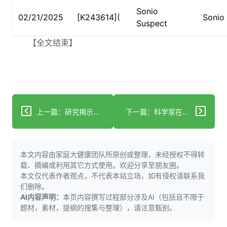
Sonio
02/21/2025
[K243614](
Sonio
Suspect
【全文结束】
上一篇：研究揭示患者获取人工智能与癌症相关信息的在线资源存在重大缺口
下一篇：科学家在117岁女性体内发现的长寿新线索 专家揭示她每日三次的特定食物
本文内容由家庭大健康团队所原创或整理，未经授权不得转
载、摘编或利用其它方式使用。欢迎分享至朋友圈。
本文仅代表作者观点，不代表本站立场，如有侵权请联系我
们删除。
AI内容声明：
本页内容撰写过程部分涉及AI（包括且不限于
题材，素材，提纲的搜集与整理），请注意甄别。