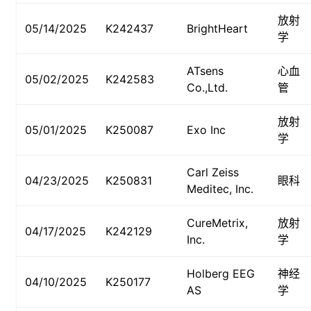
放射
05/14/2025
K242437
BrightHeart
学
ATsens
心血
05/02/2025
K242583
Co.,Ltd.
管
放射
05/01/2025
K250087
Exo Inc
学
Carl Zeiss
04/23/2025
K250831
眼科
Meditec, Inc.
CureMetrix,
放射
04/17/2025
K242129
Inc.
学
Holberg EEG
神经
04/10/2025
K250177
AS
学