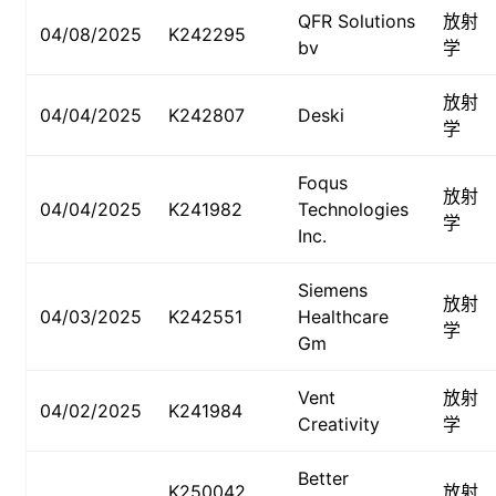
QFR Solutions
放射
04/08/2025
K242295
bv
学
放射
04/04/2025
K242807
Deski
学
Foqus
放射
04/04/2025
K241982
Technologies
学
Inc.
Siemens
放射
04/03/2025
K242551
Healthcare
学
Gm
Vent
放射
04/02/2025
K241984
Creativity
学
Better
K250042
放射