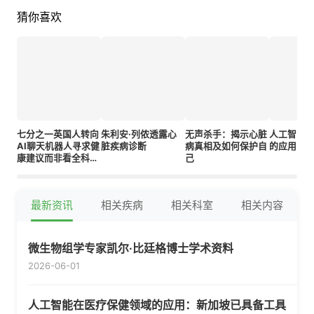
猜你喜欢
七分之一英国人转向
朱利安·列侬透露心
无声杀手：揭示心脏
人工智能
AI聊天机器人寻求健
脏疾病诊断
病真相及如何保护自
的应用：
康建议而非看全科医
己
生
最新资讯
相关疾病
相关科室
相关内容
微生物组学专家凯尔·比廷格博士学术资料
2026-06-01
人工智能在医疗保健领域的应用：新加坡已具备工具