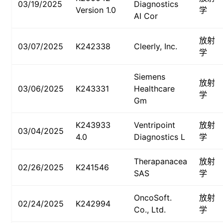
03/19/2025
Diagnostics
Version 1.0
学
AI Cor
放射
03/07/2025
K242338
Cleerly, Inc.
学
Siemens
放射
03/06/2025
K243331
Healthcare
学
Gm
K243933
Ventripoint
放射
03/04/2025
4.0
Diagnostics L
学
Therapanacea
放射
02/26/2025
K241546
SAS
学
OncoSoft.
放射
02/24/2025
K242994
Co., Ltd.
学