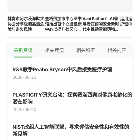
林肯市阿尔茨海默症
查塔努加市中心图书
Vani Pathuri：AI领
运用运筹
协会分享极端高温危
馆推出首个心脏健康
导者在药物安全新时
护理中的
险与走失风险
中心以提升社区心血
代中推动智能药物警
管健康
戒
最新资讯
相关疾病
相关科室
相关内容
R&B歌手Peabo Bryson中风后接受医疗护理
2026-06-20
PLASTICITY研究启动：探索赛洛西宾对健康老龄化的
潜在影响
2026-06-20
NIST改组人工智能联盟，寻求评估安全性和有效性的
新见解