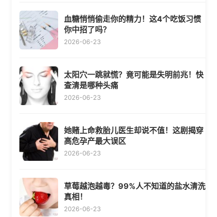
血糖悄悄偷走你的精力！这4个吃饭习惯
你中招了吗？
2026-06-23
太阳穴一跳就慌？竟可能是失明前兆！快
查清是哪种头痛
2026-06-23
她赌上命救胎儿医生却说不值！这剧揭穿
高危孕产最大误区
2026-06-23
草莓越泡越毒？99%人不知道的盐水清洗
真相！
2026-06-23