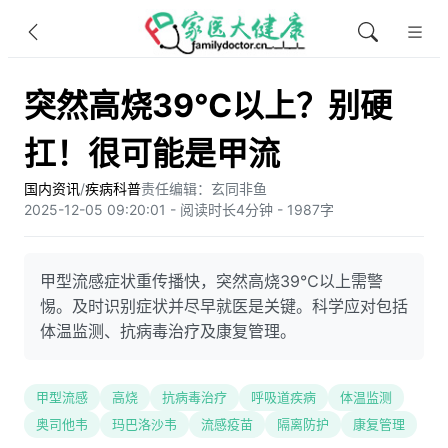
突然高烧39℃以上？别硬
扛！很可能是甲流
国内资讯
/
疾病科普
责任编辑：玄同非鱼​
2025-12-05 09:20:01 - 阅读时长4分钟 - 1987字
甲型流感症状重传播快，突然高烧39℃以上需警
惕。及时识别症状并尽早就医是关键。科学应对包括
体温监测、抗病毒治疗及康复管理。
甲型流感
高烧
抗病毒治疗
呼吸道疾病
体温监测
奥司他韦
玛巴洛沙韦
流感疫苗
隔离防护
康复管理