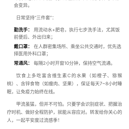
会变异。
日常坚持“三件套”：
勤洗手：
用流动水+肥皂，执行七步洗手法，尤其饭
前便后、外出归来；
戴口罩：
在人群密集场所、乘坐公共交通时，优先选
择医用外科口罩；
常通风：
每隔2小时开窗10分钟，保持空气流通。
饮食上多吃富含维生素C的水果（如橙子、猕猴
桃）、含锌食物（如瘦肉、坚果），保证每天7~8小时睡
眠，让免疫力始终在线。
甲流虽猛，但并不可怕。只要学会识别症状、把握治
疗时机、做好全程防护，就能从容应对。转发给你关心的
人，一起平安度过流感季！