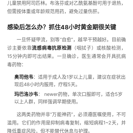
儿童禁用阿司匹林。布洛芬或对乙酰氨基酚可用于退热，
但需按体重或年龄规范用药，避免过量伤肝。
感染后怎么办？抓住48小时黄金期很关键
一旦怀疑甲流，别等“自愈”，越早干预越好。目前确
诊主要依靠
流感病毒抗原检测
（咽拭子）或核酸检测，
15分钟内即可出结果。一旦确诊，医生通常会开具抗病
毒药物：
奥司他韦
：适用于成人及1岁以上儿童，建议在症状出
现后48小时内服用，疗程5天。
玛巴洛沙韦
： newer药物，单次口服即可，适合5岁
以上人群，同样强调早期使用。
这两类药物并非“万能神药”，必须遵医嘱使用，不可
滥用。它们的作用是抑制病毒复制，缩短病程1~2天，并
降低重症风险，但不能替代休息与护理。