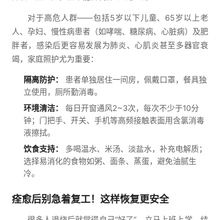
对于高危人群——包括5岁以下儿童、65岁以上老
人、孕妇、慢性病患者（如哮喘、糖尿病、心脏病）及肥
胖者，感染后更容易发展为肺炎、心肌炎甚至多器官衰
竭，家庭照护尤为重要：
隔离防护：
患者单独居住一间房，佩戴口罩，餐具独
立使用，厕所勤消毒。
环境清洁：
每日开窗通风2~3次，每次不少于10分
钟；门把手、开关、手机等高频接触表面用含氯消毒
液擦拭。
饮食支持：
多喝温水、米汤、淡盐水，补充电解质；
选择易消化的食物如粥、面条、蒸蛋，避免油腻生
冷。
痊愈后别急着复工！这样恢复更安全
很多人退烧后就觉得自己“好了”，立马上班上学，结