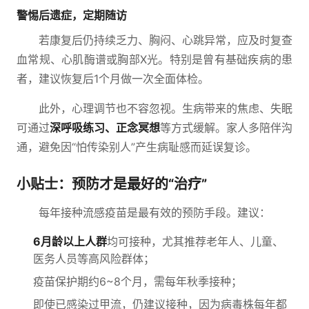
警惕后遗症，定期随访
若康复后仍持续乏力、胸闷、心跳异常，应及时复查
血常规、心肌酶谱或胸部X光。特别是曾有基础疾病的患
者，建议恢复后1个月做一次全面体检。
此外，心理调节也不容忽视。生病带来的焦虑、失眠
可通过
深呼吸练习、正念冥想
等方式缓解。家人多陪伴沟
通，避免因“怕传染别人”产生病耻感而延误复诊。
小贴士：预防才是最好的“治疗”
每年接种流感疫苗是最有效的预防手段。建议：
6月龄以上人群
均可接种，尤其推荐老年人、儿童、
医务人员等高风险群体；
疫苗保护期约6~8个月，需每年秋季接种；
即使已感染过甲流，仍建议接种，因为病毒株每年都