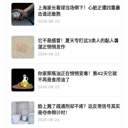
上海家长看球当场倒下！心脏正遭四重暴
击谁还敢熬
2026-06-23
它不是感冒！夏天专盯这3类人的黏人暑
湿正悄悄发作
2026-06-23
你家那瓶油正在悄悄变毒！第42天它就
不再是食用油了
2026-06-23
脸上溅了疏通剂却不疼？这反常信号其实
是夺命倒计时！
2026-06-23