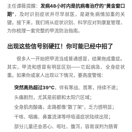
主任谭薇提醒：
发病48小时内是抗病毒治疗的“黄金窗口
期”
，及时识别症状并尽早就医，是避免病情加重的关
键。接下来，我们将从症状识别、科学应对到康复管理，
为你梳理一套完整的甲流防治指南。
出现这些信号别硬扛！你可能已经中招了
很多人一开始把甲流当成普通感冒，结果拖成重症。
其实，甲流和感冒有明显区别——它起病急、全身症状
重。如果你或家人出现以下情况，要高度警惕：
突然高热超过39℃
，伴有寒战、畏寒，持续不退；
头痛剧烈，尤其是前额和太阳穴区域；
全身肌肉酸痛，走路都像“散了架”，乏力感明显；
干咳、咽痛、鼻塞流涕等呼吸道症状陆续出现；
部分儿童还会恶心、呕吐、腹泻，容易误判为肠胃