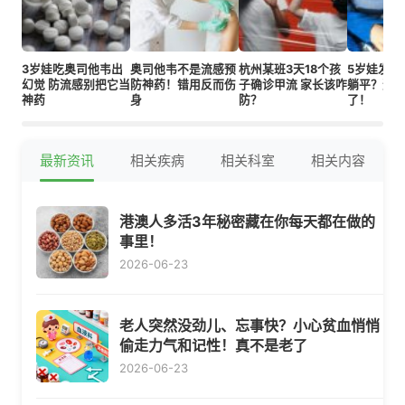
3岁娃吃奥司他韦出
奥司他韦不是流感预
杭州某班3天18个孩
5岁娃发烧
幻觉 防流感别把它当
防神药！错用反而伤
子确诊甲流 家长该咋
躺平？这
神药
身
防？
了！
最新资讯
相关疾病
相关科室
相关内容
港澳人多活3年秘密藏在你每天都在做的
事里！
2026-06-23
老人突然没劲儿、忘事快？小心贫血悄悄
偷走力气和记性！真不是老了
2026-06-23