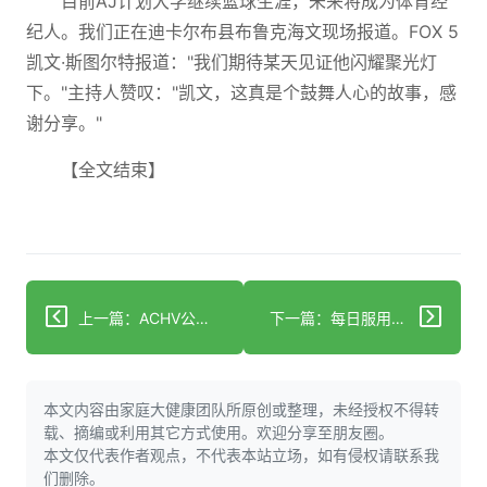
目前AJ计划大学继续篮球生涯，未来将成为体育经
纪人。我们正在迪卡尔布县布鲁克海文现场报道。FOX 5
凯文·斯图尔特报道："我们期待某天见证他闪耀聚光灯
下。"主持人赞叹："凯文，这真是个鼓舞人心的故事，感
谢分享。"
【全文结束】
上一篇：ACHV公布2025年业绩：细胞尼古丁药物推进商业上市准备
下一篇：每日服用2便士药片可降低24%肠癌死亡风险
本文内容由家庭大健康团队所原创或整理，未经授权不得转
载、摘编或利用其它方式使用。欢迎分享至朋友圈。
本文仅代表作者观点，不代表本站立场，如有侵权请联系我
们删除。