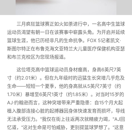
三月疯狂篮球赛正如火如荼进行中，一名高中生篮球
运动员渴望有朝一日在该赛事中崭露头角。为开启并延续
篮球生涯，他已历经非凡的生命抗争。FOX 5记者凯文·
斯图尔特正在布鲁克海文亚特兰大儿童医疗保健机构亚瑟
和布兰克校区为您现场报道。
这位塔克高中篮球运动员身材瘦高，身高6英尺7英
寸（约2.01米）。但在九年级时的迅猛生长突增几乎危及
生命——短短一个夏季，他的身高就从5英尺7英寸（约
1.70米）暴增至6英尺1英寸（约1.85米）。对当时15岁的
AJ·约翰逊而言，这种突增带来严重隐患：自15个月大起
植入腹部连接心脏的起搏器因身体快速发育而损坏，导线
无法承受压力。"我仅在街上往返两次就精疲力竭，"AJ回
忆道，"这对生命是可怕威胁，更别提篮球梦想了。"这意