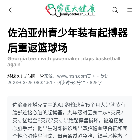
佐治亚州青少年装有起搏器
后重返篮球场
Georgia teen with pacemaker plays basketball
again
环球医讯
/
心脑血管
来源：www.msn.com
美国 - 英语
2026-03-25 08:01:51 - 阅读时长2分钟 - 825字
佐治亚州塔克高中的AJ·约翰逊自15个月大起就装有
腹部连接心脏的起搏器，九年级时因身高从5英尺7
英寸猛增至6英尺7英寸导致起搏器损坏，被迫接受
心脏手术；他出生时即被诊断出双胎输血综合征和完
全性心脏传导阻滞，母亲通过紧急胎儿镜手术挽救了