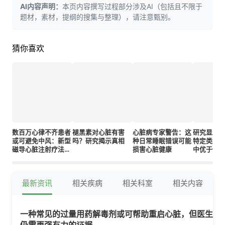
AI内容声明：
本页内容撰写过程部分涉及AI（包括且不限于
题材，素材，提纲的搜集与整理），请注意甄别。
猜你喜欢
数百万心律不齐患者
褪黑素对心脏有害
心脏病专家警告：这
研究显示
或可避免中风：新型
吗？研究揭示真相
种日常睡眠错误可能
特定类型
磁导心脏注射疗法前
损害心脏健康
中优于传
景可期但存隐忧
最新资讯
相关疾病
相关科室
相关内容
一种常见的过量用药解毒剂或可帮助重启心脏，但医生