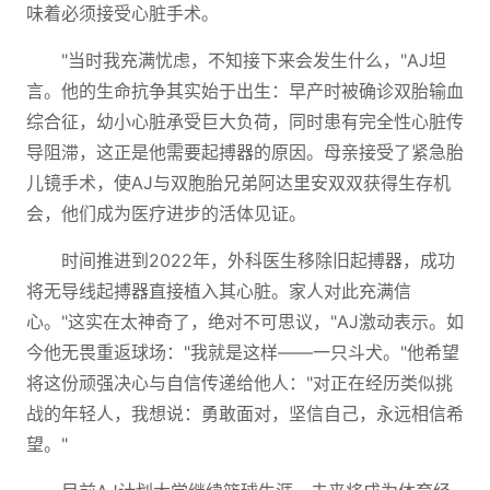
味着必须接受心脏手术。
"当时我充满忧虑，不知接下来会发生什么，"AJ坦
言。他的生命抗争其实始于出生：早产时被确诊双胎输血
综合征，幼小心脏承受巨大负荷，同时患有完全性心脏传
导阻滞，这正是他需要起搏器的原因。母亲接受了紧急胎
儿镜手术，使AJ与双胞胎兄弟阿达里安双双获得生存机
会，他们成为医疗进步的活体见证。
时间推进到2022年，外科医生移除旧起搏器，成功
将无导线起搏器直接植入其心脏。家人对此充满信
心。"这实在太神奇了，绝对不可思议，"AJ激动表示。如
今他无畏重返球场："我就是这样——一只斗犬。"他希望
将这份顽强决心与自信传递给他人："对正在经历类似挑
战的年轻人，我想说：勇敢面对，坚信自己，永远相信希
望。"