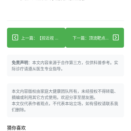
上一篇：【控近视 兴未来】石家庄站公益科普，深度推进儿童青少年近视防控
下一篇：顶流靶点HER2进化史：多癌种精准突围，撑起靶向治疗半壁江山
免责声明
：本文内容来源于合作第三方，仅供科普参考。实
际诊疗请遵从医生专业指导。
本文内容版权由家庭大健康团队所有，未经授权不得转载、
摘编或利用其它方式使用。欢迎分享至朋友圈。
本文仅代表作者观点，不代表本站立场，如有侵权请联系我
们删除。
猜你喜欢