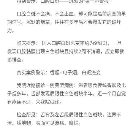
特别警示：口腔白斑——沉默的"第一声警报"
口腔白斑不会痛、不会出血，却可能是癌前病变的早
期信号。沉默的烟草，往往在多年后才会爆发它的破坏
力。
临床提示： 国人口腔白斑恶变率约为9%[3]，一旦
发现口腔黏膜出现白色斑块且持续2周不消退，应立即就
诊排查。
真实案例警示：香烟+电子烟，白斑癌变
我院近期接诊一例典型病例：患者吸食传统香烟及电
子烟多年，舌部发现局限性白色斑块半年，近一个月自觉
有疼痛不适，来我院就诊。
检查所见：舌背及左舌缘局限性白色斑块，边界不
清、质地韧，表面可见溃疡、糜烂。