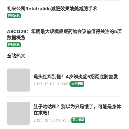
礼来公司Retatrutide减肥效果媲美减肥手术
环球医讯
ASCO26：年度最大规模癌症药物会议前值得关注的5项
数据概览
环球医讯
全站热文
龟头红痒别慌！4步辨炎症5招彻底防复发
2025-12-02 11:00:01
国内健康
肚子咕咕叫？别以为只是饿了，可能是身体
在求救！
2025-12-30 09:55:01
国内健康