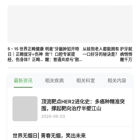
5・15 世界正畸健康
明星“牙龈肿如开特
从娃到老人都能拥有
护牙就是
日｜正畸拔牙=伤神
效”！口腔专家提
一口好牙的秘诀是？
病悄悄伤肾
经、伤身体？正畸医
醒：普通炎症与“脓
醒千万别
生讲透拔牙的真正原
肿危机”要分清
因
最新资讯
相关疾病
相关科室
相关内容
顶流靶点HER2进化史：多癌种精准突
围，撑起靶向治疗半壁江山
2026-06-03
世界无烟日| 青春无烟，笑出未来