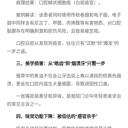
病理结果：口腔鳞状细胞癌（白斑癌变）。
案例解读：该患者同时使用传统卷烟和电子烟，电子
烟中同样含有尼古丁、甲醛、丙烯醛等有害物质，对口腔
黏膜存在明确刺激和损伤风险，且极易被忽视。
口腔白斑从发现到癌变，往往只有"沉默"到"爆发"的
一步之遥。
三、美学损害：从"皓齿"到"烟渍牙"只需一步
烟草中的焦油不仅会让牙齿染上难以清除的棕黑色烟
渍，更会在口腔内滋生大量细菌，导致顽固性口臭。
一张嘴就是黄牙和异味，是我院门诊中年轻患者求治
的常见主诉之一。
四、味觉功能下降：被低估的“感官杀手”